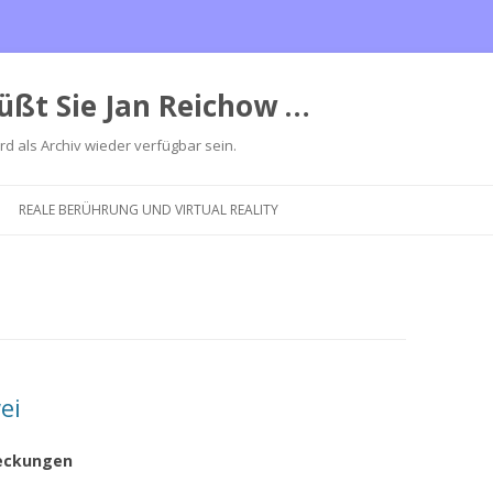
üßt Sie Jan Reichow …
ird als Archiv wieder verfügbar sein.
Zum
Inhalt
REALE BERÜHRUNG UND VIRTUAL REALITY
springen
ei
deckungen