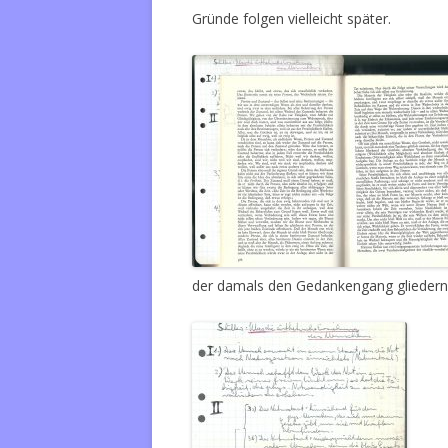
Gründe folgen vielleicht später.
der damals den Gedankengang gliedern 