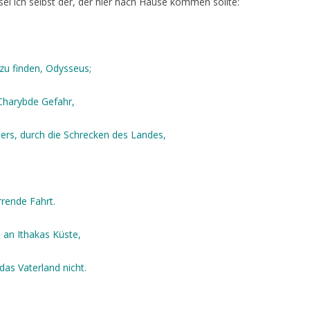
sei ich selbst der, der hier nach Hause kommen sollte:
 zu finden, Odysseus;
 Charybde Gefahr,
ers, durch die Schrecken des Landes,
irrende Fahrt.
d an Ithakas Küste,
as Vaterland nicht.