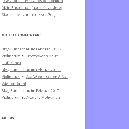
José Afonso und Fados de Coimbra
c
Mein Buxtehude (auch für andere)
h
Sibelius, Mozart und zwei Geiger
:
NEUESTE KOMMENTARE
Blog-Rundschau im Februar 2017 -
Violinorum
zu
Beethovens Neue
Einfachheit
Blog-Rundschau im Februar 2017 -
Violinorum
zu
Auf Wiedersehen & Auf
Wiederhören!
Blog-Rundschau im Februar 2017 -
Violinorum
zu
Aktuelle Motivation
ARCHIV