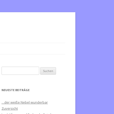
S
u
c
h
NEUESTE BEITRÄGE
e
n
…der weiße Nebel wunderbar
n
Zuversicht
a