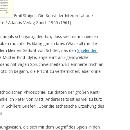
Emil Staiger: Die Kunst der Interpretation /
te / Atlantis Verlag Zürich 1955 (1961)
damals schlagartig deutlich, dass viel mehr in diesem
auben mochte. Es klang gar zu brav. (Was soll mir die
dem kleinen Gedicht von Schiller, das den
Spielenden
 Mutter-Kind-Idylle, angelehnt an irgendwelche
 endend mit vagen Spruchweisheiten. Es erinnerte mich an
lötzlich begann, die Pflicht zu verherrlichen, aber ohne
methodischen Philosophie, zur dritten der großen Kant-
ke ich Peter von Matt. Andererseits ist es viel zu kurz
n Schillers Briefen „Über die ästhetische Erziehung des
i
ungsvision, die sich mit dem Begriff des Spiels in den