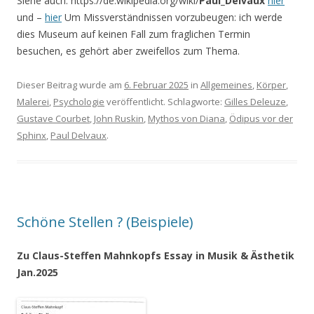
Siehe auch: https://de.wikipedia.org/wiki/
Paul_Delvaux
hier
und –
hier
Um Missverständnissen vorzubeugen: ich werde
dies Museum auf keinen Fall zum fraglichen Termin
besuchen, es gehört aber zweifellos zum Thema.
Dieser Beitrag wurde am
6. Februar 2025
in
Allgemeines
,
Körper
,
Malerei
,
Psychologie
veröffentlicht. Schlagworte:
Gilles Deleuze
,
Gustave Courbet
,
John Ruskin
,
Mythos von Diana
,
Ödipus vor der
Sphinx
,
Paul Delvaux
.
Schöne Stellen ? (Beispiele)
Zu Claus-Steffen Mahnkopfs Essay in Musik & Ästhetik
Jan.2025