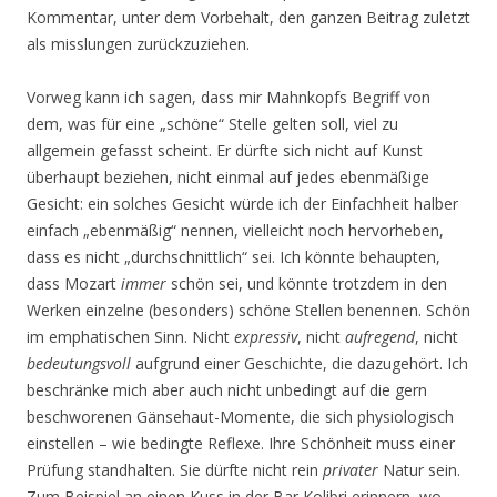
Kommentar, unter dem Vorbehalt, den ganzen Beitrag zuletzt
als misslungen zurückzuziehen.
Vorweg kann ich sagen, dass mir Mahnkopfs Begriff von
dem, was für eine „schöne“ Stelle gelten soll, viel zu
allgemein gefasst scheint. Er dürfte sich nicht auf Kunst
überhaupt beziehen, nicht einmal auf jedes ebenmäßige
Gesicht: ein solches Gesicht würde ich der Einfachheit halber
einfach „ebenmäßig“ nennen, vielleicht noch hervorheben,
dass es nicht „durchschnittlich“ sei. Ich könnte behaupten,
dass Mozart
immer
schön sei, und könnte trotzdem in den
Werken einzelne (besonders) schöne Stellen benennen. Schön
im emphatischen Sinn. Nicht
expressiv
, nicht
aufregend
, nicht
bedeutungsvoll
aufgrund einer Geschichte, die dazugehört. Ich
beschränke mich aber auch nicht unbedingt auf die gern
beschworenen Gänsehaut-Momente, die sich physiologisch
einstellen – wie bedingte Reflexe. Ihre Schönheit muss einer
Prüfung standhalten. Sie dürfte nicht rein
privater
Natur sein.
Zum Beispiel an einen Kuss in der Bar Kolibri erinnern, wo