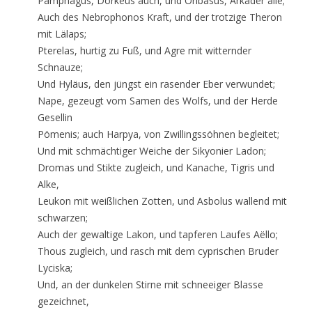
Pamphagus, Dorkeus auch, und Oribasus, Arkader alle;
Auch des Nebrophonos Kraft, und der trotzige Theron
mit Lälaps;
Pterelas, hurtig zu Fuß, und Agre mit witternder
Schnauze;
Und Hyläus, den jüngst ein rasender Eber verwundet;
Nape, gezeugt vom Samen des Wolfs, und der Herde
Gesellin
Pömenis; auch Harpya, von Zwillingssöhnen begleitet;
Und mit schmächtiger Weiche der Sikyonier Ladon;
Dromas und Stikte zugleich, und Kanache, Tigris und
Alke,
Leukon mit weißlichen Zotten, und Asbolus wallend mit
schwarzen;
Auch der gewaltige Lakon, und tapferen Laufes Aëllo;
Thous zugleich, und rasch mit dem cyprischen Bruder
Lyciska;
Und, an der dunkelen Stirne mit schneeiger Blasse
gezeichnet,