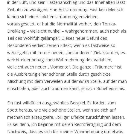
in der Luft, und sein Tastenanschlag und das Innehalten lässt
Zeit, ihn zu würdigen. Eine Art Umarmung. Fast kein Mensch
kannn sich einer solchen Umarmung entziehen,
vorausgesetzt, er hat die Normalität vorher, den Tonika-
Dreiklang – vielleicht dunkel – wahrgenommen, auch noch als
Teil des Wohlfühlgeklimper. Dieses neue Gefühl des
Besonderen verliert seinen Effekt, wenn es taktweise so
weitergeht, mit immer neuen, „besonderen“ Zielakkorden, es
weicht einer behaglichen Wahrnehmung des Variablen,
vielleicht auch neuer „Momente“. Die ganze „Träumerei“ ist
die Ausbreitung einer schönen Stelle durch geschickte
Mischung mit dem Verweilen auf der
einen
Stelle, auf der man
einschlafen, aber auch träumen kann, je nach Ruhebedürfnis.
Ein fast willkürlich ausgewähltes Beispiel. Es fordert zum
Spott heraus, wie viele schöne Stellen, wenn sie sich auf
mechanisch erzeugbare, „billige“ Effekte zurückführen lassen.
Es sei denn, ich beginne mit deren Rechtfertigung und dem
Nachweis, dass es sich bei meiner Wahrnehmung um etwas