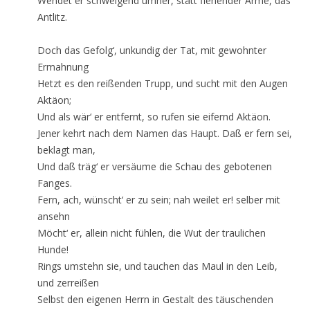
Wendet er schweigend umher, statt flehender Arme, das
Antlitz.
Doch das Gefolg‘, unkundig der Tat, mit gewohnter
Ermahnung
Hetzt es den reißenden Trupp, und sucht mit den Augen
Aktäon;
Und als wär‘ er entfernt, so rufen sie eifernd Aktäon.
Jener kehrt nach dem Namen das Haupt. Daß er fern sei,
beklagt man,
Und daß träg‘ er versäume die Schau des gebotenen
Fanges.
Fern, ach, wünscht‘ er zu sein; nah weilet er! selber mit
ansehn
Möcht‘ er, allein nicht fühlen, die Wut der traulichen
Hunde!
Rings umstehn sie, und tauchen das Maul in den Leib,
und zerreißen
Selbst den eigenen Herrn in Gestalt des täuschenden