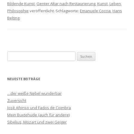
Bildende Kunst
,
Genter Altar nach Restaurierung
,
Kunst
,
Leben
,
Philosophie
veröffentlicht. Schlagworte:
Emanuele Coccia
,
Hans
Belting
.
S
u
c
h
NEUESTE BEITRÄGE
e
n
…der weiße Nebel wunderbar
n
Zuversicht
a
José Afonso und Fados de Coimbra
c
Mein Buxtehude (auch für andere)
h
Sibelius, Mozart und zwei Geiger
: