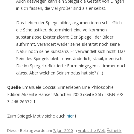
Auch deswegen kann ein Spiegel die Gestalt von Dingen
in sich fassen, die viel größer sind als er selbst.
Das Leben der Spiegelbilder, argumentieren schließlich
die Scholastiker, determiniert eine vollkommen
substanzlose Existenzform: Der Spiegel, der Bilder
aufnimmt, verändert weder seine Identität noch seine
Natur noch seine Substanz. Er verwandelt sich nicht. Das
Sein des Spiegels bleibt unveränderlich, stabil, identisch.
Die im Spiegel reflektierte Form hingegen ist immer noch
etwas.
Aber welchen Seinsmodus hat sie? (…)
Quelle
Emanuele Coccia: Sinnenleben Eine Philosophie
Edition Akzente Hanser München 2020 (Seite 36f) ISBN 978-
3-446-26572-1
Zum Spiegel-Motiv siehe auch
hier
!
Dieser Beitrag wurde am
7. Juni 2020
in
Arabische Welt
,
Ästhetik
,