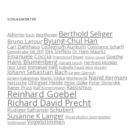
SCHLAGWÖRTER
Berthold Seliger
Adorno
Beethoven
Bach
Byung-Chul Han
Bruno Latour
Carl Dahlhaus
Collegium Aureum
Constance Scharff
Dirk Steffens
Dr Hans Mauritz
Demokratie
DIE ZEIT
Emanuele Coccia
Goethe
Franzjosef Maier
Glenn Gould
Hans Blumenberg
Herfried Münkler
Harald Lesch
Igor Levit
Immanuel Kant
Isabelle Faust
Jens Jessen
Johann Sebastian Bach
Jürgen Giersch
Navid Kermani
Jürgen Habermas
Martin Tchiba
Monteverdi
Ohligser Heide
Nietzsche
Peter Gülke
Peter Sloterdijk
Rassismus
Rainer Prüss
Ralf Konersmann
Reinhard Goebel
Richard David Precht
Schubert
Rüdiger Safranski
Susanne K Langer
Thrasybulos Georgiades
Vogelstimmen
Violinspiel