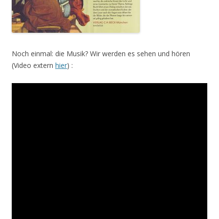
Noch einmal: die Musik? Wir werden es sehen und hören
(Video extern
hier
) :