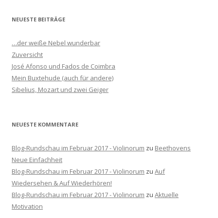
c
h
NEUESTE BEITRÄGE
e
n
…der weiße Nebel wunderbar
n
Zuversicht
a
José Afonso und Fados de Coimbra
c
Mein Buxtehude (auch für andere)
h
Sibelius, Mozart und zwei Geiger
:
NEUESTE KOMMENTARE
Blog-Rundschau im Februar 2017 - Violinorum
zu
Beethovens
Neue Einfachheit
Blog-Rundschau im Februar 2017 - Violinorum
zu
Auf
Wiedersehen & Auf Wiederhören!
Blog-Rundschau im Februar 2017 - Violinorum
zu
Aktuelle
Motivation