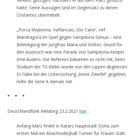
Verkehr gezogen, nachdem er auf dem Platz geflucht
hatte. Seine Aussagen sind im Gegensatz zu denen
Cristantes übermittelt.
„Porca Madonna, Vaffanculo, Dio Cane“, rief
Mandragora im Spiel gegen Sampdoria Genua – eine
Beleidigung der Jungfrau Maria und Gottes. Grund für
den Ausbruch war eine Parade von Sampdoria-Keeper
Emil Audero. Die Referees bekamen es nicht mit, beim
Studium der TV-Bilder wurde von den Lippen abgelesen.
Es habe bei der Untersuchung „keine Zweifel“ gegeben,
teilte die Serie A damals mit.
* * *
Deuschlandfunk Meldung 23.2.2021
hier
:
Anfang März findet in Katars Hauptstadt Doha zum
ersten Mal ein Beachvolleyball-Turnier für Frauen statt.