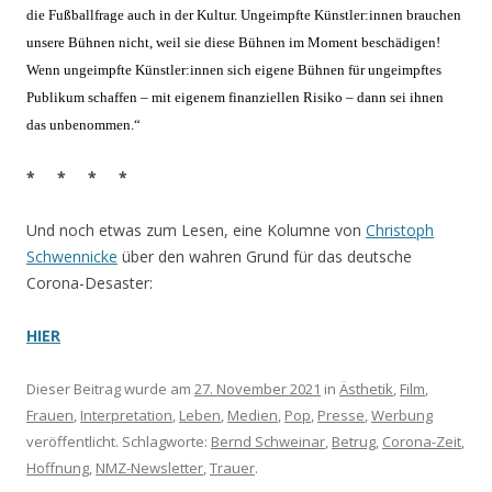
die Fußballfrage auch in der Kultur. Ungeimpfte Künstler:innen brauchen
unsere Bühnen nicht, weil sie diese Bühnen im Moment beschädigen!
Wenn ungeimpfte Künstler:innen sich eigene Bühnen für ungeimpftes
Publikum schaffen – mit eigenem finanziellen Risiko – dann sei ihnen
das unbenommen.“
* * * *
Und noch etwas zum Lesen, eine Kolumne von
Christoph
Schwennicke
über den wahren Grund für das deutsche
Corona-Desaster:
HIER
Dieser Beitrag wurde am
27. November 2021
in
Ästhetik
,
Film
,
Frauen
,
Interpretation
,
Leben
,
Medien
,
Pop
,
Presse
,
Werbung
veröffentlicht. Schlagworte:
Bernd Schweinar
,
Betrug
,
Corona-Zeit
,
Hoffnung
,
NMZ-Newsletter
,
Trauer
.