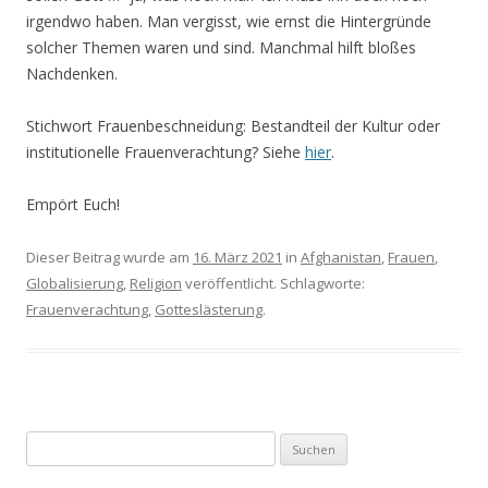
irgendwo haben. Man vergisst, wie ernst die Hintergründe
solcher Themen waren und sind. Manchmal hilft bloßes
Nachdenken.
Stichwort Frauenbeschneidung: Bestandteil der Kultur oder
institutionelle Frauenverachtung? Siehe
hier
.
Empört Euch!
Dieser Beitrag wurde am
16. März 2021
in
Afghanistan
,
Frauen
,
Globalisierung
,
Religion
veröffentlicht. Schlagworte:
Frauenverachtung
,
Gotteslästerung
.
S
u