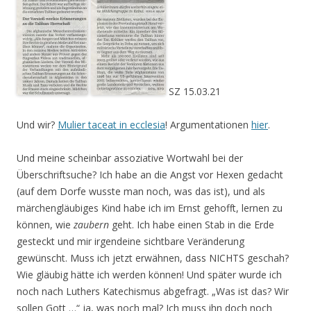
SZ 15.03.21
Und wir?
Mulier taceat in ecclesia
! Argumentationen
hier
.
Und meine scheinbar assoziative Wortwahl bei der
Überschriftsuche? Ich habe an die Angst vor Hexen gedacht
(auf dem Dorfe wusste man noch, was das ist), und als
märchengläubiges Kind habe ich im Ernst gehofft, lernen zu
können, wie
zaubern
geht. Ich habe einen Stab in die Erde
gesteckt und mir irgendeine sichtbare Veränderung
gewünscht. Muss ich jetzt erwähnen, dass NICHTS geschah?
Wie gläubig hätte ich werden können! Und später wurde ich
noch nach Luthers Katechismus abgefragt. „Was ist das? Wir
sollen Gott …“ ja, was noch mal? Ich muss ihn doch noch