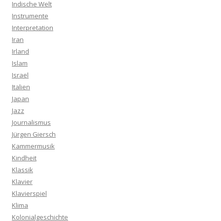
Indische Welt
Instrumente
Interpretation
Iran
Irland
Islam
Israel
Italien
Japan
Jazz
Journalismus
Jürgen Giersch
Kammermusik
Kindheit
Klassik
Klavier
Klavierspiel
Klima
Kolonialgeschichte