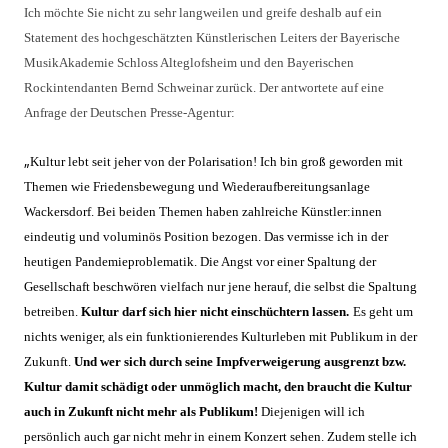
Ich möchte Sie nicht zu sehr langweilen und greife deshalb auf ein
Statement des hochgeschätzten Künstlerischen Leiters der Bayerische
MusikAkademie Schloss Alteglofsheim und den Bayerischen
Rockintendanten Bernd Schweinar zurück. Der antwortete auf eine
Anfrage der Deutschen Presse-Agentur
:
„
Kultur lebt seit jeher von der Polarisation! Ich bin groß geworden mit
Themen wie Friedensbewegung und Wiederaufbereitungsanlage
Wackersdorf. Bei beiden Themen haben zahlreiche Künstler:innen
eindeutig und voluminös Position bezogen. Das vermisse ich in der
heutigen Pandemieproblematik. Die Angst vor einer Spaltung der
Gesellschaft beschwören vielfach nur jene herauf, die selbst die Spaltung
betreiben.
Kultur darf sich hier nicht einschüchtern lassen.
Es geht um
nichts weniger, als ein funktionierendes Kulturleben mit Publikum in der
Zukunft.
Und wer sich durch seine Impfverweigerung ausgrenzt bzw.
Kultur damit schädigt oder unmöglich macht, den braucht die Kultur
auch in Zukunft nicht mehr als Publikum!
Diejenigen will ich
persönlich auch gar nicht mehr in einem Konzert sehen. Zudem stelle ich