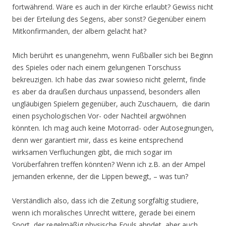
fortwährend. Wäre es auch in der Kirche erlaubt? Gewiss nicht
bei der Erteilung des Segens, aber sonst? Gegenüber einem
Mitkonfirmanden, der albern gelacht hat?
Mich berührt es unangenehm, wenn Fußballer sich bei Beginn
des Spieles oder nach einem gelungenen Torschuss
bekreuzigen. Ich habe das zwar sowieso nicht gelernt, finde
es aber da draußen durchaus unpassend, besonders allen
ungläubigen Spielern gegenüber, auch Zuschauern, die darin
einen psychologischen Vor- oder Nachteil argwöhnen
könnten. Ich mag auch keine Motorrad- oder Autosegnungen,
denn wer garantiert mir, dass es keine entsprechend
wirksamen Verfluchungen gibt, die mich sogar im
Vorüberfahren treffen könnten? Wenn ich z.B. an der Ampel
jemanden erkenne, der die Lippen bewegt, – was tun?
Verständlich also, dass ich die Zeitung sorgfältig studiere,
wenn ich moralisches Unrecht wittere, gerade bei einem
Sport, der regelmäßig physische Fouls ahndet, aber auch