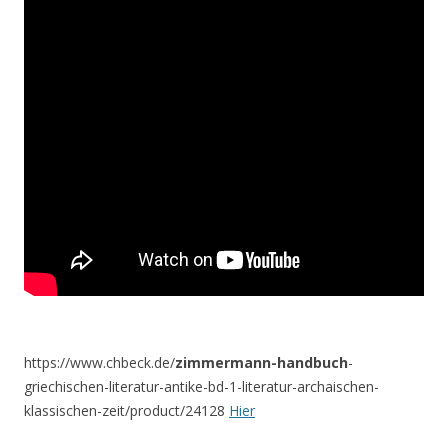
https://www.chbeck.de/
zimmermann-handbuch
-
griechischen-literatur-antike-bd-1-literatur-archaischen-
klassischen-zeit/product/24128
Hier