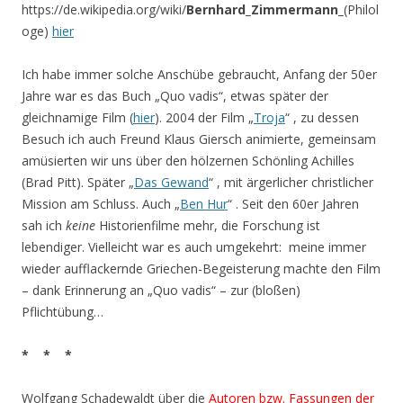
https://de.wikipedia.org/wiki/
Bernhard_Zimmermann_
(Philol
oge)
hier
Ich habe immer solche Anschübe gebraucht, Anfang der 50er
Jahre war es das Buch „Quo vadis“, etwas später der
gleichnamige Film (
hier
). 2004 der Film „
Troja
“ , zu dessen
Besuch ich auch Freund Klaus Giersch animierte, gemeinsam
amüsierten wir uns über den hölzernen Schönling Achilles
(Brad Pitt). Später „
Das Gewand
“ , mit ärgerlicher christlicher
Mission am Schluss. Auch „
Ben Hur
“ . Seit den 60er Jahren
sah ich
keine
Historienfilme mehr, die Forschung ist
lebendiger. Vielleicht war es auch umgekehrt: meine immer
wieder aufflackernde Griechen-Begeisterung machte den Film
– dank Erinnerung an „Quo vadis“ – zur (bloßen)
Pflichtübung…
* * *
Wolfgang Schadewaldt über die
Autoren bzw. Fassungen der