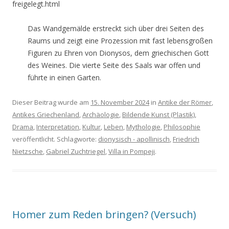
freigelegt.html
Das Wandgemälde erstreckt sich über drei Seiten des
Raums und zeigt eine Prozession mit fast lebensgroßen
Figuren zu Ehren von Dionysos, dem griechischen Gott
des Weines. Die vierte Seite des Saals war offen und
führte in einen Garten.
Dieser Beitrag wurde am
15. November 2024
in
Antike der Römer
,
Antikes Griechenland
,
Archäologie
,
Bildende Kunst (Plastik)
,
Drama
,
Interpretation
,
Kultur
,
Leben
,
Mythologie
,
Philosophie
veröffentlicht. Schlagworte:
dionysisch - apollinisch
,
Friedrich
Nietzsche
,
Gabriel Zuchtriegel
,
Villa in Pompeji
.
Homer zum Reden bringen? (Versuch)