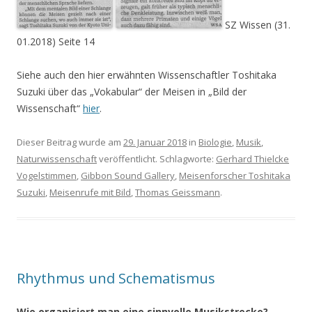
SZ Wissen (31.
01.2018) Seite 14
Siehe auch den hier erwähnten Wissenschaftler Toshitaka
Suzuki über das „Vokabular“ der Meisen in „Bild der
Wissenschaft“
hier
.
Dieser Beitrag wurde am
29. Januar 2018
in
Biologie
,
Musik
,
Naturwissenschaft
veröffentlicht. Schlagworte:
Gerhard Thielcke
Vogelstimmen
,
Gibbon Sound Gallery
,
Meisenforscher Toshitaka
Suzuki
,
Meisenrufe mit Bild
,
Thomas Geissmann
.
Rhythmus und Schematismus
Wie organisiert man eine sinnvolle Musikstrecke?