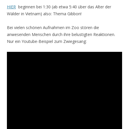
HIER
beginnen bei 1:30 (ab etwa 5:40 über das Alter der
Wälder in Vietnam) also: Thema Gibbon!
Bei vielen schönen Aufnahmen im Zoo stören die
anwesenden Menschen durch ihre belustigten Reaktionen.
Nur ein Youtube-Beispiel zum Zwiegesang: