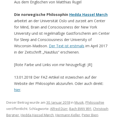
Aus dem Englischen von Matthias Rugel
Die norwegische Philosophin
Hedda Hassel Mørch
arbeitet an der Universität Oslo und zurzeit am Center
for Mind, Brain and Consciousness der New York
University und ist regelmäßige Gastforscherin am Center
for Sleep and Consciousness der University of
Wisconsin-Madison.
Der Text ist erstmals
im April 2017
in der Zeitschrift „Nautilus“ erschienen.
[Rote Farbe und Links von mir hinzugefügt: JR]
13.01.2018 Der FAZ-Artikel ist inzwischen auf der
Website der Philosophin abzurufen. Oder auch direkt:
hier
.
Dieser Beitrag wurde am
30. Januar 2018
in
Musik
,
Philosophie
veröffentlicht. Schlagworte:
Alfred Dürr
,
Bach BWV 891
,
Christoph
Bergner
,
Hedda Hassel Mørch
,
Hermann Keller
,
Peter Bieri
.