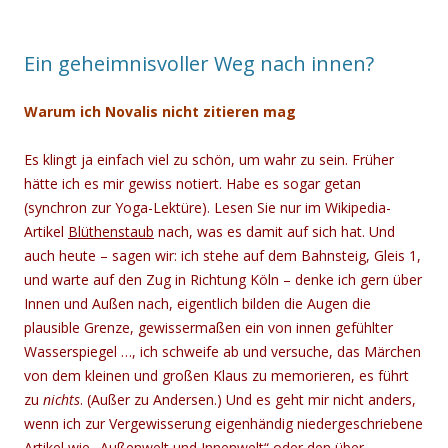
Ein geheimnisvoller Weg nach innen?
Warum ich Novalis nicht zitieren mag
Es klingt ja einfach viel zu schön, um wahr zu sein. Früher
hätte ich es mir gewiss notiert. Habe es sogar getan
(synchron zur Yoga-Lektüre). Lesen Sie nur im Wikipedia-
Artikel
Blüthenstaub
nach, was es damit auf sich hat. Und
auch heute – sagen wir: ich stehe auf dem Bahnsteig, Gleis 1,
und warte auf den Zug in Richtung Köln – denke ich gern über
Innen und Außen nach, eigentlich bilden die Augen die
plausible Grenze, gewissermaßen ein von innen gefühlter
Wasserspiegel …, ich schweife ab und versuche, das Märchen
von dem kleinen und großen Klaus zu memorieren, es führt
zu
nichts
. (Außer zu Andersen.) Und es geht mir nicht anders,
wenn ich zur Vergewisserung eigenhändig niedergeschriebene
Artikel wie „
Außenwelt und Innenwelt
“ oder
den
über