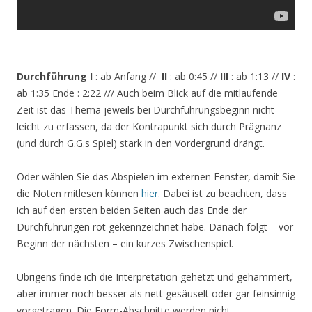
Durchführung I
: ab Anfang //
II
: ab 0:45 //
III
: ab 1:13 //
IV
:
ab 1:35 Ende : 2:22 /// Auch beim Blick auf die mitlaufende
Zeit ist das Thema jeweils bei Durchführungsbeginn nicht
leicht zu erfassen, da der Kontrapunkt sich durch Prägnanz
(und durch G.G.s Spiel) stark in den Vordergrund drängt.
Oder wählen Sie das Abspielen im externen Fenster, damit Sie
die Noten mitlesen können
hier
. Dabei ist zu beachten, dass
ich auf den ersten beiden Seiten auch das Ende der
Durchführungen rot gekennzeichnet habe. Danach folgt – vor
Beginn der nächsten – ein kurzes Zwischenspiel.
Übrigens finde ich die Interpretation gehetzt und gehämmert,
aber immer noch besser als nett gesäuselt oder gar feinsinnig
vorgetragen. Die Form-Abschnitte werden nicht