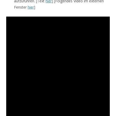
aufzuführen. [Text
hier
] [Folgendes Video im externen
Fenster
hier
]