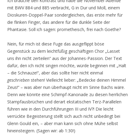
Ich brauche den Kontrast und habe die November-Abende
mit BWV 884 und 885 verbracht, G in Dur und Moll, einem
Dioskuren-Doppel-Paar sondergleichen, das erste mehr für
die flinken Finger, das andere für die dunkle Seite der
Phantasie. Soll ich sagen: prometheisch, frei nach Goethe?
Nein, für mich ist diese Fuge das ausgeflippt böse
Gegenstück zu dem leichtfüßig geschäftigen Chor „Lasset
uns ihn nicht zerteilen“ aus der Johannes-Passion. Der Text
dafür, den ich nicht singen möchte, würde beginnen mit „Halt
– die Schnauze!“, aber das sollte hier nicht einmal
geschrieben
stehen! Vielleicht lieber: „Bedecke deinen Himmel
Zeus!“ – was aber nun überhaupt nicht im Sinne Bachs wäre.
Denn wie könnte eine Schimpf-Kanonade zu diesen herrlichen
Stampfausbrüchen und derart ekstatischen Terz-Parallelen
führen wie in den Durchführungen III und IV?! Die leicht
verrückte Begeisterung stellt sich auch nicht unbedingt bei
Glenn Gould ein, – aber man kann sich ohne Mühe selbst
hineinsteigern. (Sagen wir: ab 1:30!)