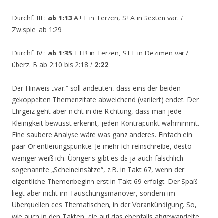
Durchf. III :
ab 1:13
A+T in Terzen, S+A in Sexten var. /
Zw.spiel ab 1:29
Durchf. IV :
ab 1:35
T+B in Terzen, S+T in Dezimen var./
überz. B ab 2:10 bis 2:18 /
2:22
Der Hinweis „var.“ soll andeuten, dass eins der beiden
gekoppelten Themenzitate abweichend (variiert) endet. Der
Ehrgeiz geht aber nicht in die Richtung, dass man jede
Kleinigkeit bewusst erkennt, jeden Kontrapunkt wahrnimmt.
Eine saubere Analyse wäre was ganz anderes. Einfach ein
paar Orientierungspunkte. Je mehr ich reinschreibe, desto
weniger weiß ich. Übrigens gibt es da ja auch fälschlich
sogenannte „Scheineinsätze“, z.B. in Takt 67, wenn der
eigentliche Themenbeginn erst in Takt 69 erfolgt. Der Spaß
liegt aber nicht im Täuschungsmanöver, sondern im
Überquellen des Thematischen, in der Vorankündigung. So,
wie auch in den Takten, die auf das ebenfalls abgewandelte