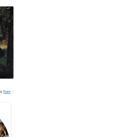
ni
hier