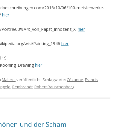
/bildbeschreibungen.com/2016/10/06/100-meisterwerke-
n/
hier
iki/Portr%C3%A4t_von_Papst_Innozenz_X.
hier
wikipedia.org/wiki/Painting_1946
hier
 119
de_Kooning_Drawing
hier
n
Malerei
veröffentlicht. Schlagworte:
Cézanne
,
Francis
angelo
,
Rembrandt
,
Robert Rauschenberg
.
chönen und der Scham