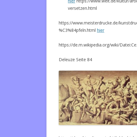
hier
https://www.welt.de/kultur/art
versetzen.html
https://www.meisterdrucke.de/kunstdr
%C3%84pfeln.html
hier
https://de.m.wikipedia.org/wiki/Datei:
Deleuze Seite 84