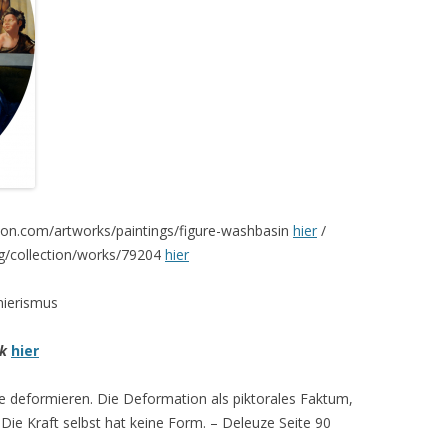
con.com/artworks/paintings/figure-washbasin
hier
/
g/collection/works/79204
hier
nierismus
ck
hier
ie deformieren. Die Deformation als piktorales Faktum,
t. Die Kraft selbst hat keine Form. – Deleuze Seite 90