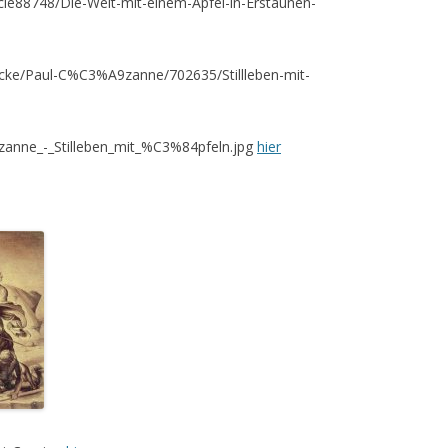
icle88748/Die-Welt-mit-einem-Apfel-in-Erstaunen-
ucke/Paul-C%C3%A9zanne/702635/Stillleben-mit-
Cezanne_-_Stilleben_mit_%C3%84pfeln.jpg
hier