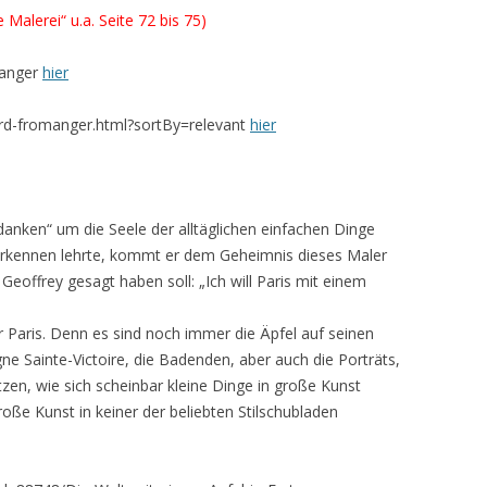
 Malerei“ u.a. Seite 72 bis 75)
manger
hier
ard-fromanger.html?sortBy=relevant
hier
nken“ um die Seele der alltäglichen einfachen Dinge
u erkennen lehrte, kommt er dem Geheimnis dieses Maler
 Geoffrey gesagt haben soll: „Ich will Paris mit einem
r Paris. Denn es sind noch immer die Äpfel auf seinen
ne Sainte-Victoire, die Badenden, aber auch die Porträts,
tzen, wie sich scheinbar kleine Dinge in große Kunst
roße Kunst in keiner der beliebten Stilschubladen