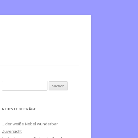
S
u
c
h
NEUESTE BEITRÄGE
e
n
…der weiße Nebel wunderbar
n
Zuversicht
a