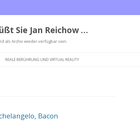
üßt Sie Jan Reichow …
ird als Archiv wieder verfügbar sein.
Zum
Inhalt
REALE BERÜHRUNG UND VIRTUAL REALITY
springen
chelangelo, Bacon