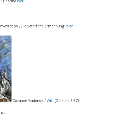
bei_Cascina
hier
Konversation „Die väterliche Ermahnung“
hier
Cézanne Badende /
Wiki
(Deleuze S.87)
 87)