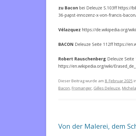
zu Bacon
bei Deleuze S.103ff https:/
36-papst-innozenz-x-von-francis-baco
Vélazquez
https://de.wikipedia.org/w
BACON
Deleuze Seite 112ff https://en.
Robert Rauschenberg
Deleuze Seite
https://en.wikipedia.org/wiki/Erased_
Dieser Beitrag wurde am
8. Februar 2025
i
Bacon
,
Fromanger
,
Gilles Deleuze
,
Michel
Von der Malerei, dem S