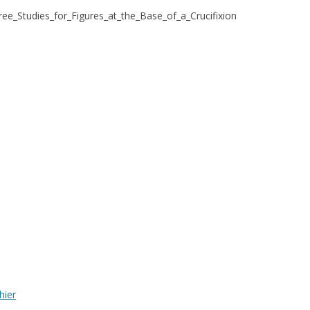
hree_Studies_for_Figures_at_the_Base_of_a_Crucifixion
hier