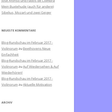
José Afonso und Fados de Coimbra
c
Mein Buxtehude (auch für andere)
h
Sibelius, Mozart und zwei Geiger
:
NEUESTE KOMMENTARE
Blog-Rundschau im Februar 2017 -
Violinorum
zu
Beethovens Neue
Einfachheit
Blog-Rundschau im Februar 2017 -
Violinorum
zu
Auf Wiedersehen & Auf
Wiederhören!
Blog-Rundschau im Februar 2017 -
Violinorum
zu
Aktuelle Motivation
ARCHIV