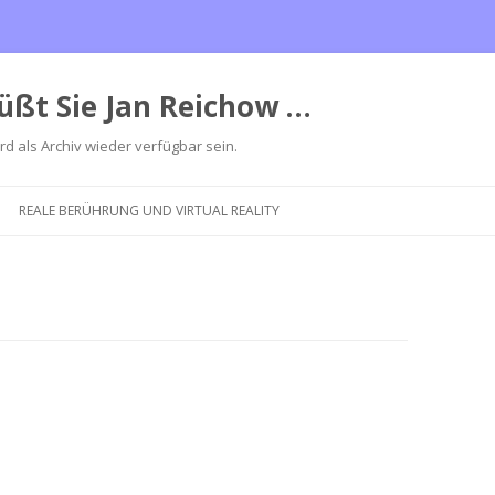
üßt Sie Jan Reichow …
ird als Archiv wieder verfügbar sein.
Zum
Inhalt
REALE BERÜHRUNG UND VIRTUAL REALITY
springen