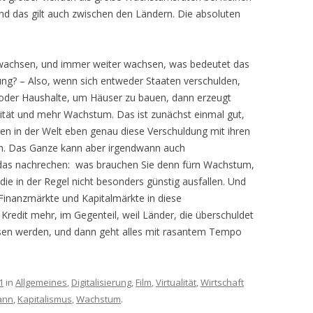
und das gilt auch zwischen den Ländern. Die absoluten
achsen, und immer weiter wachsen, was bedeutet das
dung? – Also, wenn sich entweder Staaten verschulden,
oder Haushalte, um Häuser zu bauen, dann erzeugt
vität und mehr Wachstum. Das ist zunächst einmal gut,
en in der Welt eben genau diese Verschuldung mit ihren
gen. Das Ganze kann aber irgendwann auch
 das nachrechen: was brauchen Sie denn fürn Wachstum,
ie in der Regel nicht besonders günstig ausfallen. Und
Finanzmärkte und Kapitalmärkte in diese
 Kredit mehr, im Gegenteil, weil Länder, die überschuldet
ssen werden, und dann geht alles mit rasantem Tempo
1
in
Allgemeines
,
Digitalisierung
,
Film
,
Virtualität
,
Wirtschaft
ann
,
Kapitalismus
,
Wachstum
.