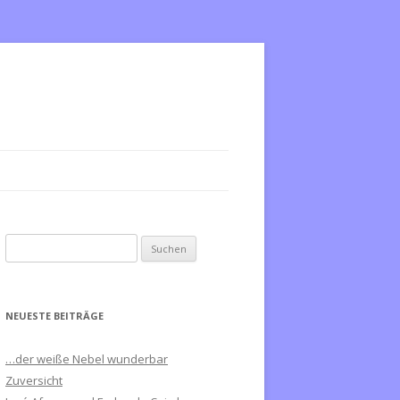
S
u
c
h
NEUESTE BEITRÄGE
e
n
…der weiße Nebel wunderbar
n
Zuversicht
a