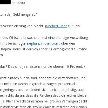
ab 40:00
tum der Geldmenge ab.“
r Verschleierung von Macht. (
Norbert Hering
) 50:55
endes Wirtschaftswachstum ist eine ständige Ausweitung
rühmt-berüchtigte
elephant in the room
, über den
Kapitalismus ist der Schuldner. Er ermöglicht die Profite
en.
das? Das sind ja meistens nur die oberen 10 Prozent. /
icht einfach nur da sind, sondern die wirtschaftlich und
 das nicht ein Rechnungstrick zu sagen: prozentual
eringer, aber es ändert sich ja nicht langfristig, auch
, nichts daran, dass die Reichen deutlich reicher bleiben
, ja. Kleine Wachstumsraten bei großen Vermögen (lacht)
st größer vielfach als große Wachstumsraten bei kleinen