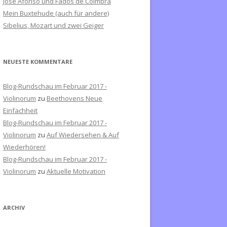
José Afonso und Fados de Coimbra
c
Mein Buxtehude (auch für andere)
h
Sibelius, Mozart und zwei Geiger
:
NEUESTE KOMMENTARE
Blog-Rundschau im Februar 2017 -
Violinorum
zu
Beethovens Neue
Einfachheit
Blog-Rundschau im Februar 2017 -
Violinorum
zu
Auf Wiedersehen & Auf
Wiederhören!
Blog-Rundschau im Februar 2017 -
Violinorum
zu
Aktuelle Motivation
ARCHIV