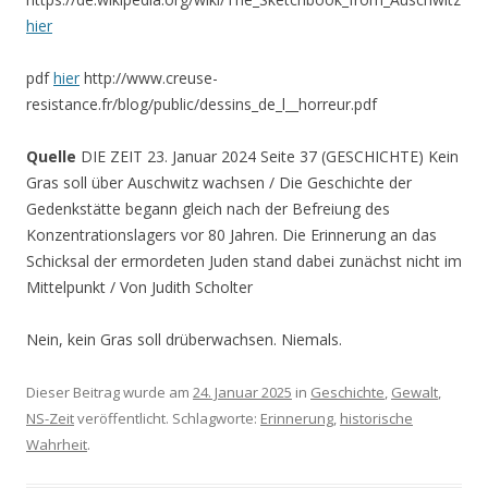
hier
pdf
hier
http://www.creuse-
resistance.fr/blog/public/dessins_de_l__horreur.pdf
Quelle
DIE ZEIT 23. Januar 2024 Seite 37 (GESCHICHTE) Kein
Gras soll über Auschwitz wachsen / Die Geschichte der
Gedenkstätte begann gleich nach der Befreiung des
Konzentrationslagers vor 80 Jahren. Die Erinnerung an das
Schicksal der ermordeten Juden stand dabei zunächst nicht im
Mittelpunkt / Von Judith Scholter
Nein, kein Gras soll drüberwachsen. Niemals.
Dieser Beitrag wurde am
24. Januar 2025
in
Geschichte
,
Gewalt
,
NS-Zeit
veröffentlicht. Schlagworte:
Erinnerung
,
historische
Wahrheit
.