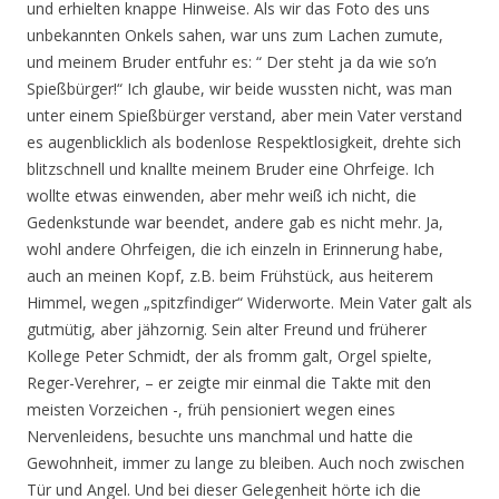
und erhielten knappe Hinweise. Als wir das Foto des uns
unbekannten Onkels sahen, war uns zum Lachen zumute,
und meinem Bruder entfuhr es: “ Der steht ja da wie so’n
Spießbürger!“ Ich glaube, wir beide wussten nicht, was man
unter einem Spießbürger verstand, aber mein Vater verstand
es augenblicklich als bodenlose Respektlosigkeit, drehte sich
blitzschnell und knallte meinem Bruder eine Ohrfeige. Ich
wollte etwas einwenden, aber mehr weiß ich nicht, die
Gedenkstunde war beendet, andere gab es nicht mehr. Ja,
wohl andere Ohrfeigen, die ich einzeln in Erinnerung habe,
auch an meinen Kopf, z.B. beim Frühstück, aus heiterem
Himmel, wegen „spitzfindiger“ Widerworte. Mein Vater galt als
gutmütig, aber jähzornig. Sein alter Freund und früherer
Kollege Peter Schmidt, der als fromm galt, Orgel spielte,
Reger-Verehrer, – er zeigte mir einmal die Takte mit den
meisten Vorzeichen -, früh pensioniert wegen eines
Nervenleidens, besuchte uns manchmal und hatte die
Gewohnheit, immer zu lange zu bleiben. Auch noch zwischen
Tür und Angel. Und bei dieser Gelegenheit hörte ich die