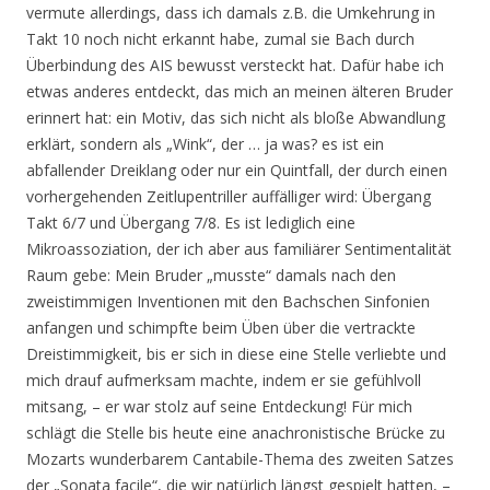
vermute allerdings, dass ich damals z.B. die Umkehrung in
Takt 10 noch nicht erkannt habe, zumal sie Bach durch
Überbindung des AIS bewusst versteckt hat. Dafür habe ich
etwas anderes entdeckt, das mich an meinen älteren Bruder
erinnert hat: ein Motiv, das sich nicht als bloße Abwandlung
erklärt, sondern als „Wink“, der … ja was? es ist ein
abfallender Dreiklang oder nur ein Quintfall, der durch einen
vorhergehenden Zeitlupentriller auffälliger wird: Übergang
Takt 6/7 und Übergang 7/8. Es ist lediglich eine
Mikroassoziation, der ich aber aus familiärer Sentimentalität
Raum gebe: Mein Bruder „musste“ damals nach den
zweistimmigen Inventionen mit den Bachschen Sinfonien
anfangen und schimpfte beim Üben über die vertrackte
Dreistimmigkeit, bis er sich in diese eine Stelle verliebte und
mich drauf aufmerksam machte, indem er sie gefühlvoll
mitsang, – er war stolz auf seine Entdeckung! Für mich
schlägt die Stelle bis heute eine anachronistische Brücke zu
Mozarts wunderbarem Cantabile-Thema des zweiten Satzes
der „Sonata facile“, die wir natürlich längst gespielt hatten, –