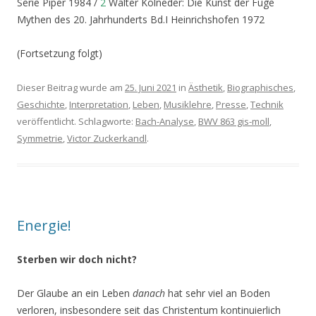
Serie Piper 1984 /
2
Walter Kolneder: Die Kunst der Fuge
Mythen des 20. Jahrhunderts Bd.I Heinrichshofen 1972
(Fortsetzung folgt)
Dieser Beitrag wurde am
25. Juni 2021
in
Ästhetik
,
Biographisches
,
Geschichte
,
Interpretation
,
Leben
,
Musiklehre
,
Presse
,
Technik
veröffentlicht. Schlagworte:
Bach-Analyse
,
BWV 863 gis-moll
,
Symmetrie
,
Victor Zuckerkandl
.
Energie!
Sterben wir doch nicht?
Der Glaube an ein Leben
danach
hat sehr viel an Boden
verloren, insbesondere seit das Christentum kontinuierlich