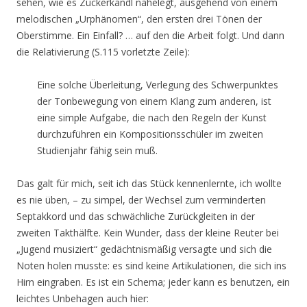
sehen, wie es Zuckerkandl nahelegt, ausgehend von einem
melodischen „Urphänomen“, den ersten drei Tönen der
Oberstimme. Ein Einfall? … auf den die Arbeit folgt. Und dann
die Relativierung (S.115 vorletzte Zeile):
Eine solche Überleitung, Verlegung des Schwerpunktes
der Tonbewegung von einem Klang zum anderen, ist
eine simple Aufgabe, die nach den Regeln der Kunst
durchzuführen ein Kompositionsschüler im zweiten
Studienjahr fähig sein muß.
Das galt für mich, seit ich das Stück kennenlernte, ich wollte
es nie üben, – zu simpel, der Wechsel zum verminderten
Septakkord und das schwächliche Zurückgleiten in der
zweiten Takthälfte. Kein Wunder, dass der kleine Reuter bei
„Jugend musiziert“ gedächtnismäßig versagte und sich die
Noten holen musste: es sind keine Artikulationen, die sich ins
Hirn eingraben. Es ist ein Schema; jeder kann es benutzen, ein
leichtes Unbehagen auch hier: