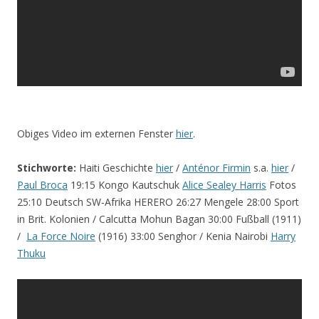
Obiges Video im externen Fenster
hier
.
Stichworte:
Haiti Geschichte
hier
/
Anténor Firmin
s.a.
hier
/
Paul Broca
19:15 Kongo Kautschuk
Alice Sealey Harris
Fotos
25:10 Deutsch SW-Afrika HERERO 26:27 Mengele 28:00 Sport
in Brit. Kolonien / Calcutta Mohun Bagan 30:00 Fußball (1911)
/
La Force Noire
(1916) 33:00 Senghor / Kenia Nairobi
Harry
Thuku