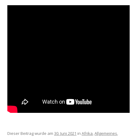
Dieser Beitrag wurde am
30. Juni 2021
in
Afrika
,
Allgemeines
,