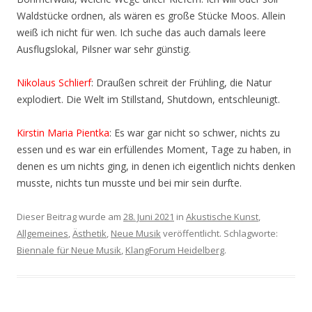
Waldstücke ordnen, als wären es große Stücke Moos. Allein
weiß ich nicht für wen. Ich suche das auch damals leere
Ausflugslokal, Pilsner war sehr günstig.
Nikolaus Schlierf
: Draußen schreit der Frühling, die Natur
explodiert. Die Welt im Stillstand, Shutdown, entschleunigt.
Kirstin Maria Pientka
: Es war gar nicht so schwer, nichts zu
essen und es war ein erfüllendes Moment, Tage zu haben, in
denen es um nichts ging, in denen ich eigentlich nichts denken
musste, nichts tun musste und bei mir sein durfte.
Dieser Beitrag wurde am
28. Juni 2021
in
Akustische Kunst
,
Allgemeines
,
Ästhetik
,
Neue Musik
veröffentlicht. Schlagworte:
Biennale für Neue Musik
,
KlangForum Heidelberg
.