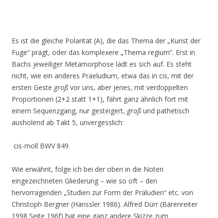
Es ist die gleiche Polarität (A), die das Thema der „Kunst der
Fuge“ prägt, oder das komplexere „Thema regium“. Erst in
Bachs jeweiliger Metamorphose lädt es sich auf. Es steht
nicht, wie ein anderes Praeludium, etwa das in cis, mit der
ersten Geste
groß
vor uns, aber jenes, mit verdoppelten
Proportionen (2+2 statt 1+1), fährt ganz ähnlich fort mit
einem Sequenzgang, nur gesteigert,
groß
und pathetisch
ausholend ab Takt 5, unvergesslich:
cis-moll BWV 849
Wie erwähnt, folge ich bei der oben in die Noten
eingezeichneten Gliederung – wie so oft – den
hervorragenden „Studien zur Form der Präludien“ etc. von
Christoph Bergner (Hänssler 1986). Alfred Dürr (Bärenreiter
1998 Seite 196f) hat eine ganz andere Skizze zum