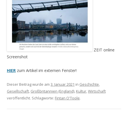
ZEIT online
Screenshot
HIER
zum Artikel im externen Fenster!
Dieser Beitrag wurde am
3. Januar 2021
in
Geschichte
,
Gesellschaft
,
Großbritannien (England)
,
Kultur
,
Wirtschaft
veröffentlicht. Schlagworte:
Fintan O'Toole
.