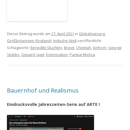
Dieser Beitrag wurde am
27. April 2021
in
Globalisierung
,
Großbritannien (England)
,
Indische Welt
veröffentlicht.
Schlagworte:
Benedikt Stuchtey
,
Brexit
,
Cheetah
,
Einhorn
,
George
Stubbs
,
Gepard
,
Jagd
,
Kolonisation
,
Pankaj Mishra
.
Bauernhof und Realismus
Eindrucksvolle Jahreszeiten-Serie auf ARTE !