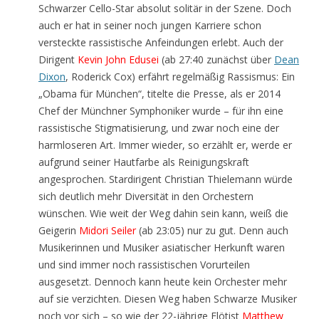
Schwarzer Cello-Star absolut solitär in der Szene. Doch
auch er hat in seiner noch jungen Karriere schon
versteckte rassistische Anfeindungen erlebt. Auch der
Dirigent
Kevin John Edusei
(ab 27:40 zunächst über
Dean
Dixon
, Roderick Cox) erfährt regelmäßig Rassismus: Ein
„Obama für München“, titelte die Presse, als er 2014
Chef der Münchner Symphoniker wurde – für ihn eine
rassistische Stigmatisierung, und zwar noch eine der
harmloseren Art. Immer wieder, so erzählt er, werde er
aufgrund seiner Hautfarbe als Reinigungskraft
angesprochen. Stardirigent Christian Thielemann würde
sich deutlich mehr Diversität in den Orchestern
wünschen. Wie weit der Weg dahin sein kann, weiß die
Geigerin
Midori Seiler
(ab 23:05) nur zu gut. Denn auch
Musikerinnen und Musiker asiatischer Herkunft waren
und sind immer noch rassistischen Vorurteilen
ausgesetzt. Dennoch kann heute kein Orchester mehr
auf sie verzichten. Diesen Weg haben Schwarze Musiker
noch vor sich – so wie der 22-jährige Flötist
Matthew