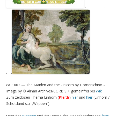
. . . . .
. .
ca. 1602 — The Maiden and the Unicorn by Domenichino –
Image by © Alinari Archives/CORBIS + gemeinfrei bei
Wiki
Zum zeitlosen Thema Einhorn (
Pferd?
)
hier
und
hier
(Einhorn /
Schottland s.u. „Wappen“).
Über das
Wappen
und die Devise des Hosenbandordens:
hier