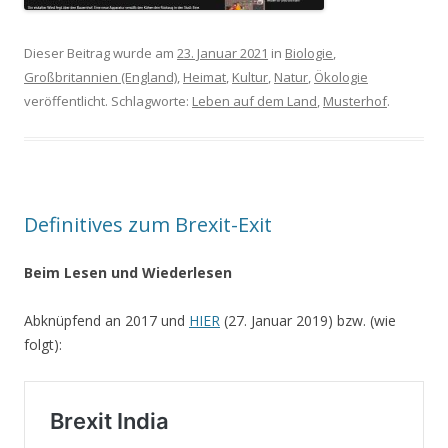
Dieser Beitrag wurde am
23. Januar 2021
in
Biologie
,
Großbritannien (England)
,
Heimat
,
Kultur
,
Natur
,
Ökologie
veröffentlicht. Schlagworte:
Leben auf dem Land
,
Musterhof
.
Definitives zum Brexit-Exit
Beim Lesen und Wiederlesen
Abknüpfend an 2017 und
HIER
(27. Januar 2019) bzw. (wie
folgt):