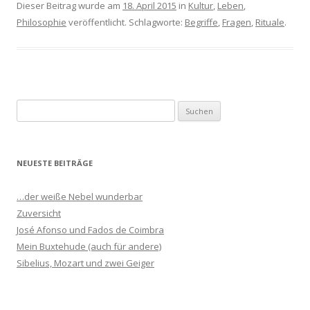
Dieser Beitrag wurde am
18. April 2015
in
Kultur
,
Leben
,
Philosophie
veröffentlicht. Schlagworte:
Begriffe
,
Fragen
,
Rituale
.
S
u
c
h
NEUESTE BEITRÄGE
e
n
…der weiße Nebel wunderbar
n
Zuversicht
a
José Afonso und Fados de Coimbra
c
Mein Buxtehude (auch für andere)
h
Sibelius, Mozart und zwei Geiger
: