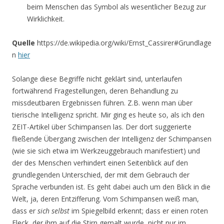
beim Menschen das Symbol als wesentlicher Bezug zur
Wirklichkeit.
Quelle
https://de.wikipedia.org/wiki/Ernst_Cassirer#Grundlage
n
hier
Solange diese Begriffe nicht geklärt sind, unterlaufen
fortwährend Fragestellungen, deren Behandlung zu
missdeutbaren Ergebnissen führen. Z.B. wenn man über
tierische Intelligenz spricht. Mir ging es heute so, als ich den
ZEIT-Artikel über Schimpansen las. Der dort suggerierte
fließende Übergang zwischen der Intelligenz der Schimpansen
(wie sie sich etwa im Werkzeuggebrauch manifestiert) und
der des Menschen verhindert einen Seitenblick auf den
grundlegenden Unterschied, der mit dem Gebrauch der
Sprache verbunden ist. Es geht dabei auch um den Blick in die
Welt, ja, deren Entzifferung. Vom Schimpansen weiß man,
dass er
sich selbst
im Spiegelbild erkennt; dass er einen roten
Fleck, der ihm auf die Stirn gemalt wurde, nicht nur im