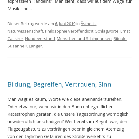
expressiven Handelns“: Man sieht, dass wir auf dem Wege zur
Musik sind…
Dieser Beitrag wurde am
6. Juni 2019
in
Ästhetik
,
Naturwissenschaft
,
Philosophie
veröffentlicht. Schlagworte:
Ernst
Cassirer
,
Hundeverstand
,
Menschen und Schimpansen
,
Rituale
,
Susanne K Langer
.
Bildung, Begreifen, Vertrauen, Sinn
Man wagt es kaum, Worte wie diese aneinanderzureihen.
Oder etwa nur, wenn wir in den Bann unbegreiflicher
Katastrophen geraten, die unsere Tagesordnung womöglich
unwiderruflich beschädigen? Wer bereits im Begriff war, den
Flugzeugabsturz zu verdrängen oder in gleichem Atemzug
von den täglichen Gefahren des Straßenverkehrs zu