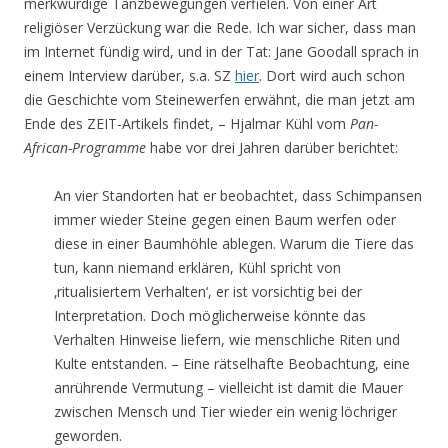
merkwürdige Tanzbewegungen verfielen. Von einer Art
religiöser Verzückung war die Rede. Ich war sicher, dass man
im Internet fündig wird, und in der Tat: Jane Goodall sprach in
einem Interview darüber, s.a. SZ
hier
. Dort wird auch schon
die Geschichte vom Steinewerfen erwähnt, die man jetzt am
Ende des ZEIT-Artikels findet, – Hjalmar Kühl vom
Pan-
African-Programme
habe vor drei Jahren darüber berichtet:
An vier Standorten hat er beobachtet, dass Schimpansen
immer wieder Steine gegen einen Baum werfen oder
diese in einer Baumhöhle ablegen. Warum die Tiere das
tun, kann niemand erklären, Kühl spricht von
‚ritualisiertem Verhalten‘, er ist vorsichtig bei der
Interpretation. Doch möglicherweise könnte das
Verhalten Hinweise liefern, wie menschliche Riten und
Kulte entstanden. – Eine rätselhafte Beobachtung, eine
anrührende Vermutung – vielleicht ist damit die Mauer
zwischen Mensch und Tier wieder ein wenig löchriger
geworden.