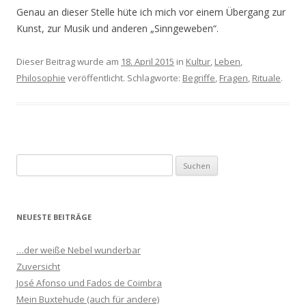
Genau an dieser Stelle hüte ich mich vor einem Übergang zur
Kunst, zur Musik und anderen „Sinngeweben“.
Dieser Beitrag wurde am
18. April 2015
in
Kultur
,
Leben
,
Philosophie
veröffentlicht. Schlagworte:
Begriffe
,
Fragen
,
Rituale
.
S
u
c
h
NEUESTE BEITRÄGE
e
n
…der weiße Nebel wunderbar
n
Zuversicht
a
José Afonso und Fados de Coimbra
c
Mein Buxtehude (auch für andere)