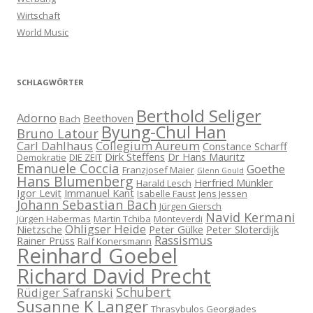
Wirtschaft
World Music
SCHLAGWÖRTER
Berthold Seliger
Adorno
Beethoven
Bach
Byung-Chul Han
Bruno Latour
Carl Dahlhaus
Collegium Aureum
Constance Scharff
Dirk Steffens
Dr Hans Mauritz
Demokratie
DIE ZEIT
Emanuele Coccia
Goethe
Franzjosef Maier
Glenn Gould
Hans Blumenberg
Herfried Münkler
Harald Lesch
Igor Levit
Immanuel Kant
Isabelle Faust
Jens Jessen
Johann Sebastian Bach
Jürgen Giersch
Navid Kermani
Jürgen Habermas
Martin Tchiba
Monteverdi
Ohligser Heide
Nietzsche
Peter Gülke
Peter Sloterdijk
Rassismus
Rainer Prüss
Ralf Konersmann
Reinhard Goebel
Richard David Precht
Schubert
Rüdiger Safranski
Susanne K Langer
Thrasybulos Georgiades