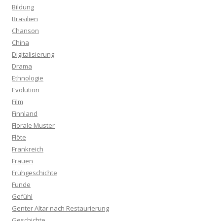
Bildung
Brasilien
Chanson
China
Digitalisierung
Drama
Ethnologie
Evolution
Film
Finnland
Florale Muster
Flöte
Frankreich
Frauen
Frühgeschichte
Funde
Gefühl
Genter Altar nach Restaurierung
Geschichte