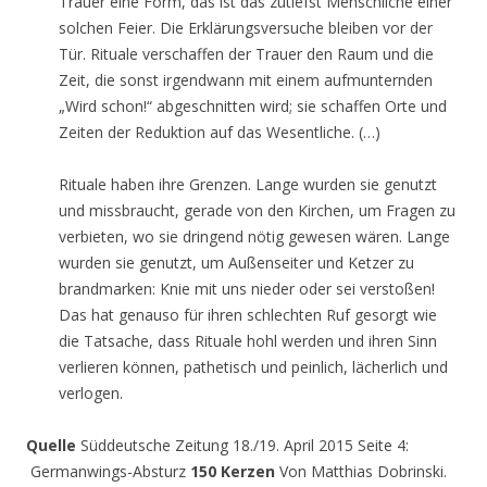
Trauer eine Form, das ist das zutiefst Menschliche einer
solchen Feier. Die Erklärungsversuche bleiben vor der
Tür. Rituale verschaffen der Trauer den Raum und die
Zeit, die sonst irgendwann mit einem aufmunternden
„Wird schon!“ abgeschnitten wird; sie schaffen Orte und
Zeiten der Reduktion auf das Wesentliche. (…)
Rituale haben ihre Grenzen. Lange wurden sie genutzt
und missbraucht, gerade von den Kirchen, um Fragen zu
verbieten, wo sie dringend nötig gewesen wären. Lange
wurden sie genutzt, um Außenseiter und Ketzer zu
brandmarken: Knie mit uns nieder oder sei verstoßen!
Das hat genauso für ihren schlechten Ruf gesorgt wie
die Tatsache, dass Rituale hohl werden und ihren Sinn
verlieren können, pathetisch und peinlich, lächerlich und
verlogen.
Quelle
Süddeutsche Zeitung 18./19. April 2015 Seite 4:
Germanwings-Absturz
150 Kerzen
Von Matthias Dobrinski.