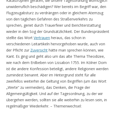
Katastrophen geraten, die unsere Tagesordnung womöglich
unwiderruflich beschädigen? Wer bereits im Begriff war, den
Flugzeugabsturz zu verdrängen oder in gleichem Atemzug
von den täglichen Gefahren des Straßenverkehrs zu
sprechen, geriet durch Trauerfeier und Berichterstattung
wieder in den Sog der Grundsätzlichkeit. Der Bundespräsident
stellte das Wort
Vertrauen
heraus, das schon in
verschiedenen Leitartikeln hervorgehoben wurde, auch von
der Pflicht zur
Zuversicht
hätte man sprechen können, wie
Kant. Es ging und geht also um das alte Thema Theodizee,
wie nach dem Erdbeben von Lissabon 1755. Im Kölner Dom
ist die andere Konfession beteiligt, andere Religionen werden
zumindest benannt. Aber im Hintergrund steht für alle
zweifellos weiterhin die Geltung von Begriffen (um das Wort
„Werte“ zu vermeiden), das Denken, die Frage der
Allgemeingültigkeit. Und auf der Tagesordnung, zu der wir
übergehen werden, sollten sie alle weiterhin zu lesen sein, in
regelmäßiger Wiederkehr. – Themenwechsel: