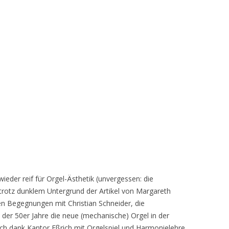
eder reif für Orgel-Ästhetik (unvergessen: die
 trotz dunklem Untergrund der Artikel von Margareth
en Begegnungen mit Christian Schneider, die
 der 50er Jahre die neue (mechanische) Orgel in der
 ich dank Kantor Eßrich mit Orgelspiel und Harmonielehre