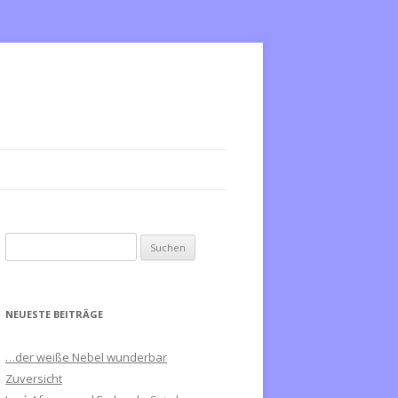
S
u
c
h
NEUESTE BEITRÄGE
e
n
…der weiße Nebel wunderbar
n
Zuversicht
a