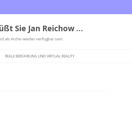
üßt Sie Jan Reichow …
ird als Archiv wieder verfügbar sein.
Zum
Inhalt
REALE BERÜHRUNG UND VIRTUAL REALITY
springen