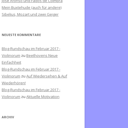
José Afonso und Fados de Coimbra
c
Mein Buxtehude (auch für andere)
h
Sibelius, Mozart und zwei Geiger
:
NEUESTE KOMMENTARE
Blog-Rundschau im Februar 2017 -
Violinorum
zu
Beethovens Neue
Einfachheit
Blog-Rundschau im Februar 2017 -
Violinorum
zu
Auf Wiedersehen & Auf
Wiederhören!
Blog-Rundschau im Februar 2017 -
Violinorum
zu
Aktuelle Motivation
ARCHIV