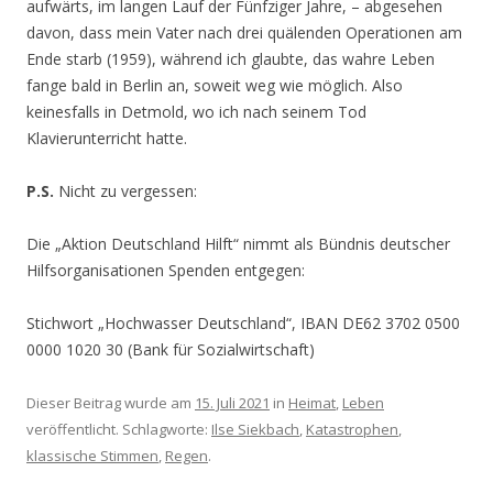
aufwärts, im langen Lauf der Fünfziger Jahre, – abgesehen
davon, dass mein Vater nach drei quälenden Operationen am
Ende starb (1959), während ich glaubte, das wahre Leben
fange bald in Berlin an, soweit weg wie möglich. Also
keinesfalls in Detmold, wo ich nach seinem Tod
Klavierunterricht hatte.
P.S.
Nicht zu vergessen:
Die „Aktion Deutschland Hilft“ nimmt als Bündnis deutscher
Hilfsorganisationen Spenden entgegen:
Stichwort „Hochwasser Deutschland“, IBAN DE62 3702 0500
0000 1020 30 (Bank für Sozialwirtschaft)
Dieser Beitrag wurde am
15. Juli 2021
in
Heimat
,
Leben
veröffentlicht. Schlagworte:
Ilse Siekbach
,
Katastrophen
,
klassische Stimmen
,
Regen
.