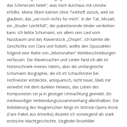
das Schmerzen heilet“, was mich durchaus mit Unruhe
erfüllte. Meine Eltern kamen ohne Textheft zurück, weil sie
glaubten, das „sei noch nichts für mich“. In der Tat, Mozart,
ein „Bruder Leichtfuß“, der pubertierende Kinder verderben
kann. Ich liebte Schumann, vor allem sein Lied vom
Nussbaum und das Klavierstück „Chopin“, ich kannte die
Geschichte von Clara und Robert, wollte den Opuszahlen
folgend eine Reihe von „lebensnahen“ Werkbeschreibungen
verfassen. Die Klaviersachen und Lieder fand ich alle im
Notenschrank meines Vaters, aber die umfangreiche
Schumann-Biographie, die ich im Schaufenster bei
Hofmeister entdeckte, antiquarisch, nicht teuer, blieb mir
verwehrt mit dem dunklen Hinweis, das Leben des
Komponisten sei ja in geistiger Umnachtung geendet. Ein
merkwürdiger Verblendungszusammenhang allenthalben. Die
Bebilderung des Wagnerschen Rings im Victrola-Opera-Book
(Care-Paket aus Amerika) deutete ich vorwiegend als stark
erotische Machtgeschichte. Sieglinde! Brünhilde!