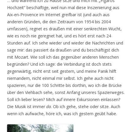
… und während ich zu Hause sitze und mich mit „Figaros
Hochzeit“ beschäftige, weil nun mal diese Inszenierung aus
Aix-en-Provence im Internet greifbar ist (und auch aus
anderen Gründen, die den Zeitraum von 1954 bis 2004
umfassen), regnet es draußen mit einer senkrechten Wucht,
wie es noch nie geregnet hat, und es hört erst nach 24
Stunden auf. Ich sehe wieder und wieder die Nachrichten und
sage mir: das passiert da draußen und du beschäftigst dich
mit Mozart. Wie soll ich das gegenüber anderen Menschen
begründen? Und ich sage: die Verbindung ist doch stets
gegenwärtig, nicht erst seit gestern, und meine Panik hilft
niemandem, nicht einmal mir selbst. Ich gehe auch nicht
spazieren, nur die 100 Schritte bis dorthin, wo ich die Brücke
über den Viehbach sehe, sonst Anfang unseres Spazierweges.
Soll ich lieber lesen? Mich auf innere Exkursionen einlassen?
Die Musik ist immer
da
. Ob ich gehe, stehe oder sitze. Auch
wenn ich aufwache, höre ich, was ich gestern geübt habe.