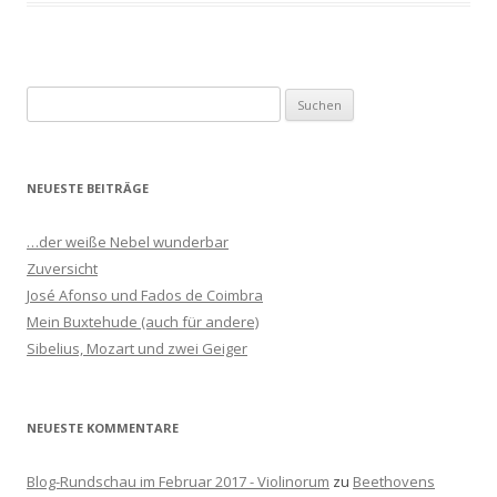
S
u
c
h
NEUESTE BEITRÄGE
e
n
…der weiße Nebel wunderbar
n
Zuversicht
a
José Afonso und Fados de Coimbra
c
Mein Buxtehude (auch für andere)
h
Sibelius, Mozart und zwei Geiger
:
NEUESTE KOMMENTARE
Blog-Rundschau im Februar 2017 - Violinorum
zu
Beethovens