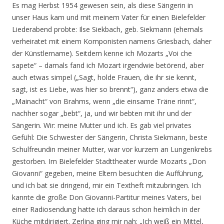
Es mag Herbst 1954 gewesen sein, als diese Sängerin in
unser Haus kam und mit meinem Vater für einen Bielefelder
Liederabend probte: Ilse Siekbach, geb. Siekmann (ehemals
verheiratet mit einem Komponisten namens Griesbach, daher
der Künstlername). Seitdem kenne ich Mozarts „Voi che
sapete“ – damals fand ich Mozart irgendwie betörend, aber
auch etwas simpel („Sagt, holde Frauen, die ihr sie kennt,
sagt, ist es Liebe, was hier so brennt“), ganz anders etwa die
„Mainacht“ von Brahms, wenn „die einsame Träne rinnt“,
nachher sogar „bebt“, ja, und wir bebten mit ihr und der
Sängerin. Wir: meine Mutter und ich. Es gab viel privates
Gefühl: Die Schwester der Sängerin, Christa Siekmann, beste
Schulfreundin meiner Mutter, war vor kurzem an Lungenkrebs
gestorben. Im Bielefelder Stadttheater wurde Mozarts „Don
Giovanni“ gegeben, meine Eltern besuchten die Aufführung,
und ich bat sie dringend, mir ein Textheft mitzubringen. Ich
kannte die große Don Giovanni-Partitur meines Vaters, bei
einer Radiosendung hatte ich daraus schon heimlich in der
Küche mitdirigiert. Zerlina ging mir nah: „Ich weiß ein Mittel,