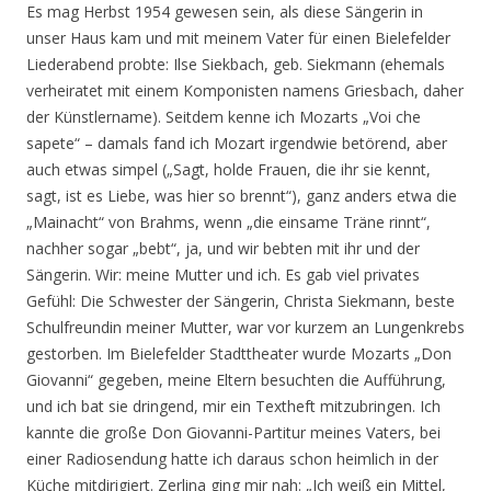
Es mag Herbst 1954 gewesen sein, als diese Sängerin in
unser Haus kam und mit meinem Vater für einen Bielefelder
Liederabend probte: Ilse Siekbach, geb. Siekmann (ehemals
verheiratet mit einem Komponisten namens Griesbach, daher
der Künstlername). Seitdem kenne ich Mozarts „Voi che
sapete“ – damals fand ich Mozart irgendwie betörend, aber
auch etwas simpel („Sagt, holde Frauen, die ihr sie kennt,
sagt, ist es Liebe, was hier so brennt“), ganz anders etwa die
„Mainacht“ von Brahms, wenn „die einsame Träne rinnt“,
nachher sogar „bebt“, ja, und wir bebten mit ihr und der
Sängerin. Wir: meine Mutter und ich. Es gab viel privates
Gefühl: Die Schwester der Sängerin, Christa Siekmann, beste
Schulfreundin meiner Mutter, war vor kurzem an Lungenkrebs
gestorben. Im Bielefelder Stadttheater wurde Mozarts „Don
Giovanni“ gegeben, meine Eltern besuchten die Aufführung,
und ich bat sie dringend, mir ein Textheft mitzubringen. Ich
kannte die große Don Giovanni-Partitur meines Vaters, bei
einer Radiosendung hatte ich daraus schon heimlich in der
Küche mitdirigiert. Zerlina ging mir nah: „Ich weiß ein Mittel,