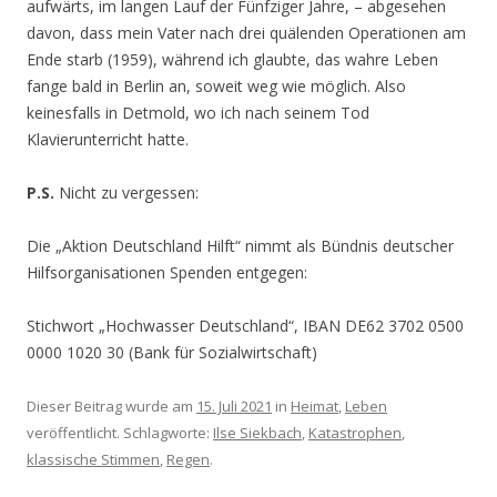
aufwärts, im langen Lauf der Fünfziger Jahre, – abgesehen
davon, dass mein Vater nach drei quälenden Operationen am
Ende starb (1959), während ich glaubte, das wahre Leben
fange bald in Berlin an, soweit weg wie möglich. Also
keinesfalls in Detmold, wo ich nach seinem Tod
Klavierunterricht hatte.
P.S.
Nicht zu vergessen:
Die „Aktion Deutschland Hilft“ nimmt als Bündnis deutscher
Hilfsorganisationen Spenden entgegen:
Stichwort „Hochwasser Deutschland“, IBAN DE62 3702 0500
0000 1020 30 (Bank für Sozialwirtschaft)
Dieser Beitrag wurde am
15. Juli 2021
in
Heimat
,
Leben
veröffentlicht. Schlagworte:
Ilse Siekbach
,
Katastrophen
,
klassische Stimmen
,
Regen
.