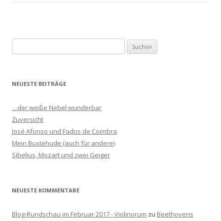
S
u
c
h
NEUESTE BEITRÄGE
e
n
…der weiße Nebel wunderbar
n
Zuversicht
a
José Afonso und Fados de Coimbra
c
Mein Buxtehude (auch für andere)
h
Sibelius, Mozart und zwei Geiger
:
NEUESTE KOMMENTARE
Blog-Rundschau im Februar 2017 - Violinorum
zu
Beethovens