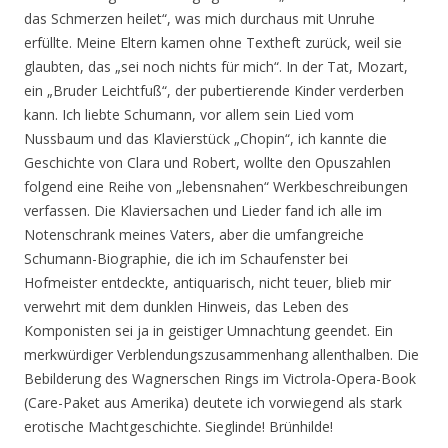
das Schmerzen heilet“, was mich durchaus mit Unruhe
erfüllte. Meine Eltern kamen ohne Textheft zurück, weil sie
glaubten, das „sei noch nichts für mich“. In der Tat, Mozart,
ein „Bruder Leichtfuß“, der pubertierende Kinder verderben
kann. Ich liebte Schumann, vor allem sein Lied vom
Nussbaum und das Klavierstück „Chopin“, ich kannte die
Geschichte von Clara und Robert, wollte den Opuszahlen
folgend eine Reihe von „lebensnahen“ Werkbeschreibungen
verfassen. Die Klaviersachen und Lieder fand ich alle im
Notenschrank meines Vaters, aber die umfangreiche
Schumann-Biographie, die ich im Schaufenster bei
Hofmeister entdeckte, antiquarisch, nicht teuer, blieb mir
verwehrt mit dem dunklen Hinweis, das Leben des
Komponisten sei ja in geistiger Umnachtung geendet. Ein
merkwürdiger Verblendungszusammenhang allenthalben. Die
Bebilderung des Wagnerschen Rings im Victrola-Opera-Book
(Care-Paket aus Amerika) deutete ich vorwiegend als stark
erotische Machtgeschichte. Sieglinde! Brünhilde!