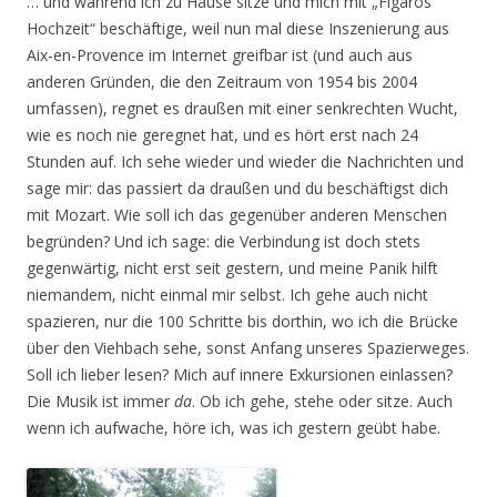
… und während ich zu Hause sitze und mich mit „Figaros
Hochzeit“ beschäftige, weil nun mal diese Inszenierung aus
Aix-en-Provence im Internet greifbar ist (und auch aus
anderen Gründen, die den Zeitraum von 1954 bis 2004
umfassen), regnet es draußen mit einer senkrechten Wucht,
wie es noch nie geregnet hat, und es hört erst nach 24
Stunden auf. Ich sehe wieder und wieder die Nachrichten und
sage mir: das passiert da draußen und du beschäftigst dich
mit Mozart. Wie soll ich das gegenüber anderen Menschen
begründen? Und ich sage: die Verbindung ist doch stets
gegenwärtig, nicht erst seit gestern, und meine Panik hilft
niemandem, nicht einmal mir selbst. Ich gehe auch nicht
spazieren, nur die 100 Schritte bis dorthin, wo ich die Brücke
über den Viehbach sehe, sonst Anfang unseres Spazierweges.
Soll ich lieber lesen? Mich auf innere Exkursionen einlassen?
Die Musik ist immer
da
. Ob ich gehe, stehe oder sitze. Auch
wenn ich aufwache, höre ich, was ich gestern geübt habe.