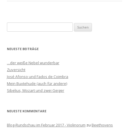
S
u
c
h
NEUESTE BEITRÄGE
e
n
…der weiße Nebel wunderbar
n
Zuversicht
a
José Afonso und Fados de Coimbra
c
Mein Buxtehude (auch für andere)
h
Sibelius, Mozart und zwei Geiger
:
NEUESTE KOMMENTARE
Blog-Rundschau im Februar 2017 - Violinorum
zu
Beethovens