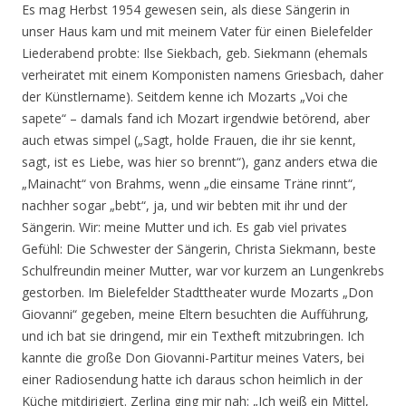
Es mag Herbst 1954 gewesen sein, als diese Sängerin in
unser Haus kam und mit meinem Vater für einen Bielefelder
Liederabend probte: Ilse Siekbach, geb. Siekmann (ehemals
verheiratet mit einem Komponisten namens Griesbach, daher
der Künstlername). Seitdem kenne ich Mozarts „Voi che
sapete“ – damals fand ich Mozart irgendwie betörend, aber
auch etwas simpel („Sagt, holde Frauen, die ihr sie kennt,
sagt, ist es Liebe, was hier so brennt“), ganz anders etwa die
„Mainacht“ von Brahms, wenn „die einsame Träne rinnt“,
nachher sogar „bebt“, ja, und wir bebten mit ihr und der
Sängerin. Wir: meine Mutter und ich. Es gab viel privates
Gefühl: Die Schwester der Sängerin, Christa Siekmann, beste
Schulfreundin meiner Mutter, war vor kurzem an Lungenkrebs
gestorben. Im Bielefelder Stadttheater wurde Mozarts „Don
Giovanni“ gegeben, meine Eltern besuchten die Aufführung,
und ich bat sie dringend, mir ein Textheft mitzubringen. Ich
kannte die große Don Giovanni-Partitur meines Vaters, bei
einer Radiosendung hatte ich daraus schon heimlich in der
Küche mitdirigiert. Zerlina ging mir nah: „Ich weiß ein Mittel,