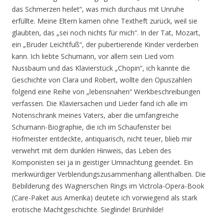
das Schmerzen heilet“, was mich durchaus mit Unruhe
erfüllte. Meine Eltern kamen ohne Textheft zurück, weil sie
glaubten, das „sei noch nichts für mich“. In der Tat, Mozart,
ein „Bruder Leichtfuß“, der pubertierende Kinder verderben
kann. Ich liebte Schumann, vor allem sein Lied vom
Nussbaum und das Klavierstück „Chopin“, ich kannte die
Geschichte von Clara und Robert, wollte den Opuszahlen
folgend eine Reihe von „lebensnahen“ Werkbeschreibungen
verfassen. Die Klaviersachen und Lieder fand ich alle im
Notenschrank meines Vaters, aber die umfangreiche
Schumann-Biographie, die ich im Schaufenster bei
Hofmeister entdeckte, antiquarisch, nicht teuer, blieb mir
verwehrt mit dem dunklen Hinweis, das Leben des
Komponisten sei ja in geistiger Umnachtung geendet. Ein
merkwürdiger Verblendungszusammenhang allenthalben. Die
Bebilderung des Wagnerschen Rings im Victrola-Opera-Book
(Care-Paket aus Amerika) deutete ich vorwiegend als stark
erotische Machtgeschichte. Sieglinde! Brünhilde!