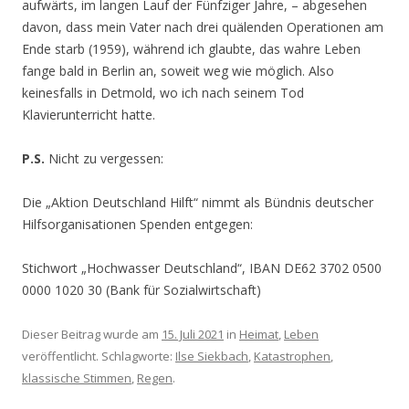
aufwärts, im langen Lauf der Fünfziger Jahre, – abgesehen
davon, dass mein Vater nach drei quälenden Operationen am
Ende starb (1959), während ich glaubte, das wahre Leben
fange bald in Berlin an, soweit weg wie möglich. Also
keinesfalls in Detmold, wo ich nach seinem Tod
Klavierunterricht hatte.
P.S.
Nicht zu vergessen:
Die „Aktion Deutschland Hilft“ nimmt als Bündnis deutscher
Hilfsorganisationen Spenden entgegen:
Stichwort „Hochwasser Deutschland“, IBAN DE62 3702 0500
0000 1020 30 (Bank für Sozialwirtschaft)
Dieser Beitrag wurde am
15. Juli 2021
in
Heimat
,
Leben
veröffentlicht. Schlagworte:
Ilse Siekbach
,
Katastrophen
,
klassische Stimmen
,
Regen
.