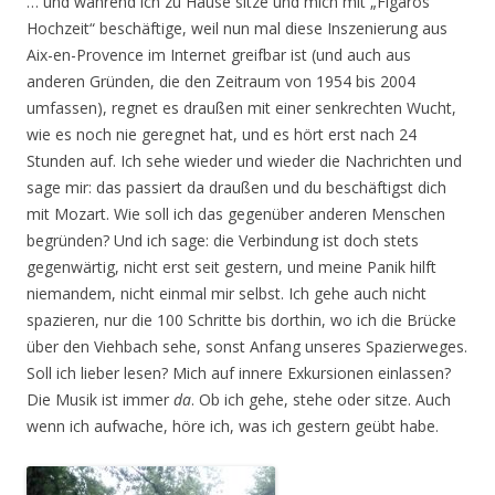
… und während ich zu Hause sitze und mich mit „Figaros
Hochzeit“ beschäftige, weil nun mal diese Inszenierung aus
Aix-en-Provence im Internet greifbar ist (und auch aus
anderen Gründen, die den Zeitraum von 1954 bis 2004
umfassen), regnet es draußen mit einer senkrechten Wucht,
wie es noch nie geregnet hat, und es hört erst nach 24
Stunden auf. Ich sehe wieder und wieder die Nachrichten und
sage mir: das passiert da draußen und du beschäftigst dich
mit Mozart. Wie soll ich das gegenüber anderen Menschen
begründen? Und ich sage: die Verbindung ist doch stets
gegenwärtig, nicht erst seit gestern, und meine Panik hilft
niemandem, nicht einmal mir selbst. Ich gehe auch nicht
spazieren, nur die 100 Schritte bis dorthin, wo ich die Brücke
über den Viehbach sehe, sonst Anfang unseres Spazierweges.
Soll ich lieber lesen? Mich auf innere Exkursionen einlassen?
Die Musik ist immer
da
. Ob ich gehe, stehe oder sitze. Auch
wenn ich aufwache, höre ich, was ich gestern geübt habe.