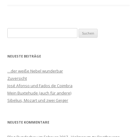
S
u
c
h
NEUESTE BEITRÄGE
e
n
…der weiße Nebel wunderbar
n
Zuversicht
a
José Afonso und Fados de Coimbra
c
Mein Buxtehude (auch für andere)
h
Sibelius, Mozart und zwei Geiger
:
NEUESTE KOMMENTARE