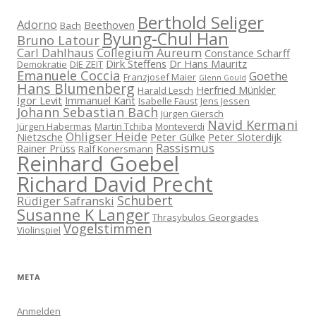
Berthold Seliger
Adorno
Beethoven
Bach
Byung-Chul Han
Bruno Latour
Carl Dahlhaus
Collegium Aureum
Constance Scharff
Dirk Steffens
Dr Hans Mauritz
Demokratie
DIE ZEIT
Emanuele Coccia
Goethe
Franzjosef Maier
Glenn Gould
Hans Blumenberg
Herfried Münkler
Harald Lesch
Igor Levit
Immanuel Kant
Isabelle Faust
Jens Jessen
Johann Sebastian Bach
Jürgen Giersch
Navid Kermani
Jürgen Habermas
Martin Tchiba
Monteverdi
Ohligser Heide
Nietzsche
Peter Gülke
Peter Sloterdijk
Rassismus
Rainer Prüss
Ralf Konersmann
Reinhard Goebel
Richard David Precht
Schubert
Rüdiger Safranski
Susanne K Langer
Thrasybulos Georgiades
Vogelstimmen
Violinspiel
META
Anmelden