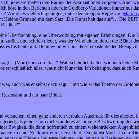
 sich, gewissermaßen den Radius der Assoziationen vorgeben. Aber we
 Ich höre in den Berichten über die Goldberg-Variationen immer nur d
n? Würde es vielleicht genügen, unter der strengen Regie von
Marina
nt Hélène Grimaud mit dem Satz „Die Kunst hält das aus“… Die ZEI
 Realität?“
eine Überfrachtung, eine Überwölbung mit eigenen Erfahrungen. Die Kuns
zurück und schrieb nieder, was der Wind einem durch die Blätter der Bä
ass es bis heute gilt. Denn wenn wir uns diesen existentiellen Bezug zur
agt: “ (Man) kam zurück…“ Wahrscheinlich hätten wir auch keine Musi
gnoriert schließlich alles, was nicht Kunst ist. Ich behaupte, dass auch 
 war, auch was er selbst dazu sagt – und wie er das Thema der Goldber
e Rezension und ein paar Bilder.
 und versuchen, einen ganz anderen verbalen Ausdruck für dies alles z
h geriert, als gehe es um nichts anderes als um die Beschwörung des
wa
iner Ewigkeit, die dann hoffentlich zu einem weltentrückten Augenbli
formance zu einer Zeitkunst wird, versucht die Zeitkunst Musik in ein R
längst die Erlebnis-Industrie dahinter, die längst alle Bastionen der kü