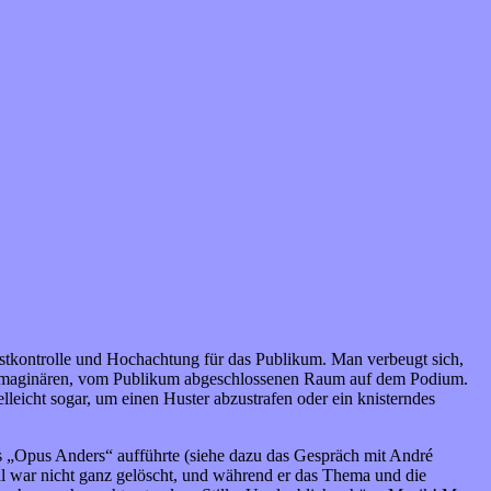
lbstkontrolle und Hochachtung für das Publikum. Man verbeugt sich,
enen, imaginären, vom Publikum abgeschlossenen Raum auf dem Podium.
eicht sogar, um einen Huster abzustrafen oder ein knisterndes
es „Opus Anders“ aufführte (siehe dazu das Gespräch mit André
al war nicht ganz gelöscht, und während er das Thema und die