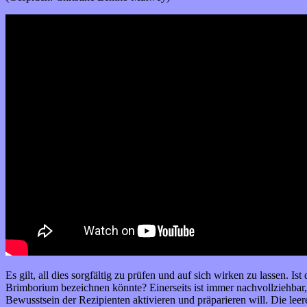
Es gilt, all dies sorgfältig zu prüfen und auf sich wirken zu lassen.
Brimborium bezeichnen könnte? Einerseits ist immer nachvollziehbar
Bewusstsein der Rezipienten aktivieren und präparieren will. Die le