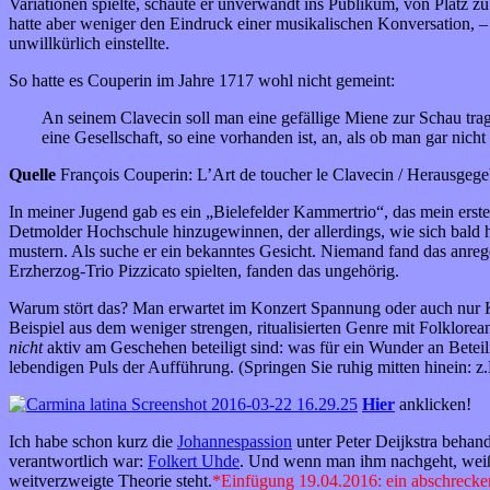
Variationen spielte, schaute er unverwandt ins Publikum, von Platz zu
hatte aber weniger den Eindruck einer musikalischen Konversation, – e
unwillkürlich einstellte.
So hatte es Couperin im Jahre 1717 wohl nicht gemeint:
An seinem Clavecin soll man eine gefällige Miene zur Schau trage
eine Gesellschaft, so eine vorhanden ist, an, als ob man gar nicht
Quelle
François Couperin: L’Art de toucher le Clavecin / Herausgeg
In meiner Jugend gab es ein „Bielefelder Kammertrio“, das mein erst
Detmolder Hochschule hinzugewinnen, der allerdings, wie sich bald he
mustern. Als suche er ein bekanntes Gesicht. Niemand fand das anrege
Erzherzog-Trio Pizzicato spielten, fanden das ungehörig.
Warum stört das? Man erwartet im Konzert Spannung oder auch nur K
Beispiel aus dem weniger strengen, ritualisierten Genre mit Folklore
nicht
aktiv am Geschehen beteiligt sind: was für ein Wunder an Betei
lebendigen Puls der Aufführung. (Springen Sie ruhig mitten hinein: z.
Hier
anklicken!
Ich habe schon kurz die
Johannespassion
unter Peter Deijkstra behan
verantwortlich war:
Folkert Uhde
. Und wenn man ihm nachgeht, weiß m
weitverzweigte Theorie steht.
*Einfügung 19.04.2016: ein abschreckend