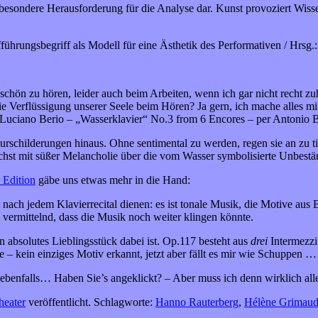
 besondere Herausforderung für die Analyse dar. Kunst provoziert Wiss
rungsbegriff als Modell für eine Ästhetik des Performativen / Hrsg.: 
 schön zu hören, leider auch beim Arbeiten, wenn ich gar nicht recht zu
ie Verflüssigung unserer Seele beim Hören? Ja gern, ich mache alles mi
n Luciano Berio – „Wasserklavier“ No.3 from 6 Encores – per Antonio Ba
urschilderungen hinaus. Ohne sentimental zu werden, regen sie an zu
chst mit süßer Melancholie über die vom Wasser symbolisierte Unbestä
 Edition
gäbe uns etwas mehr in die Hand:
e nach jedem Klavierrecital dienen: es ist tonale Musik, die Motive a
 vermittelnd, dass die Musik noch weiter klingen könnte.
absolutes Lieblingsstück dabei ist. Op.117 besteht aus
drei
Intermezzi
te – kein einziges Motiv erkannt, jetzt aber fällt es mir wie Schuppe
 ebenfalls… Haben Sie’s angeklickt? – Aber muss ich denn wirklich alle
heater
veröffentlicht. Schlagworte:
Hanno Rauterberg
,
Hélène Grimau