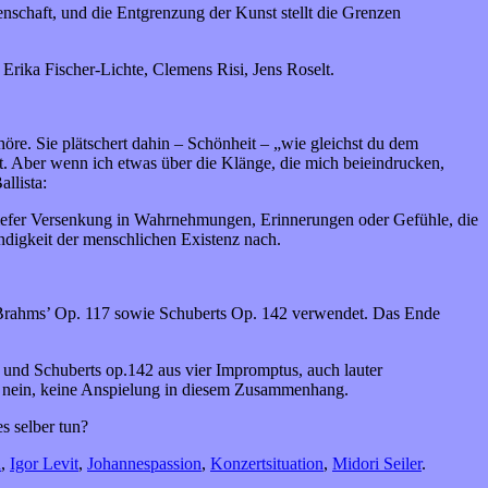
enschaft, und die Entgrenzung der Kunst stellt die Grenzen
Erika Fischer-Lichte, Clemens Risi, Jens Roselt.
höre. Sie plätschert dahin – Schönheit – „wie gleichst du dem
t. Aber wenn ich etwas über die Klänge, die mich beieindrucken,
llista:
 tiefer Versenkung in Wahrnehmungen, Erinnerungen oder Gefühle, die
ndigkeit der menschlichen Existenz nach.
us Brahms’ Op. 117 sowie Schuberts Op. 142 verwendet. Das Ende
 und Schuberts op.142 aus vier Impromptus, auch lauter
n … nein, keine Anspielung in diesem Zusammenhang.
s selber tun?
d
,
Igor Levit
,
Johannespassion
,
Konzertsituation
,
Midori Seiler
.