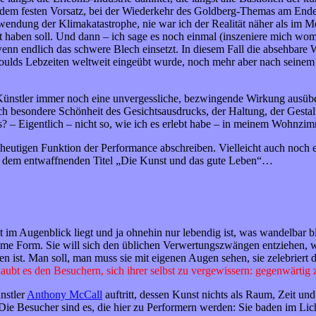
t dem festen Vorsatz, bei der Wiederkehr des Goldberg-Themas am End
endung der Klimakatastrophe, nie war ich der Realität näher als im Mo
t haben soll. Und dann – ich sage es noch einmal (inszeniere mich wom
wenn endlich das schwere Blech einsetzt. In diesem Fall die absehbare
ulds Lebzeiten weltweit eingeübt wurde, noch mehr aber nach seinem
e Künstler immer noch eine unvergessliche, bezwingende Wirkung ausübe
ch besondere Schönheit des Gesichtsausdrucks, der Haltung, der Gestalt
as? – Eigentlich – nicht so, wie ich es erlebt habe – in meinem Wohnz
ur heutigen Funktion der Performance abschreiben. Vielleicht auch noc
r dem entwaffnenden Titel „Die Kunst und das gute Leben“…
t im Augenblick liegt und ja ohnehin nur lebendig ist, was wandelbar ble
ame Form. Sie will sich den üblichen Verwertungszwängen entziehen, wi
gen ist. Man soll, man muss sie mit eigenen Augen sehen, sie zelebriert 
laubt es den Besuchern, sich ihrer selbst zu vergewissern: gegenwärtig 
nstler
Anthony McCall
auftritt, dessen Kunst nichts als Raum, Zeit und
Die Besucher sind es, die hier zu Performern werden: Sie baden im Licht