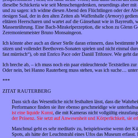
dieselbe Schickeria wie seit Menschengedenken, neuerdings aber mi
und zu sagen: ich widme diesen Abend den Flüchtlingen oder der Abw
riesigen Saal, der in den alten Zeiten als Waffenhalle (
Armory
) gedien
elitären Heerscharen und wartet auf die Gänsehaut wie in Bayreuth, 
Massenrührung. Eine Bach-Mirakelperzeption, die schon zu Glenn Go
Zeremonienmeister Bruno Monsaingeon.
Ich könnte aber auch an dieser Stelle daran erinnern, dass bestimmt
sitzen und vollendet Beethoven-Sonaten spielen und nicht einmal dur
fast mürrisch“), ob mit Enrico Pace oder Daniil Trifonov. Wie geht d
Ich breche ab, – ich muss noch ein paar einleuchtende Textstellen z
Oder nein, bei Hanno Rauterberg muss stehen, was ich suche… unte
***
ZITAT RAUTERBERG
Dass sich das Wesentliche nicht festhalten lässt, dass die Wahrhei
Performance finden sie ihre ebenso geschmeidige wie unterhalts
ist eine liquide Kunst
, die mit Kameras nicht vollgültig einzufan
der Präsenz. Sie setzt auf Anwesenheit und Körperlichkeit, sie er
Manchmal geht es sehr meditativ zu, beispielsweise wenn der Kü
Spots, als hätte der Leuchtstrahl eines Ufos das Museum erfasst. 