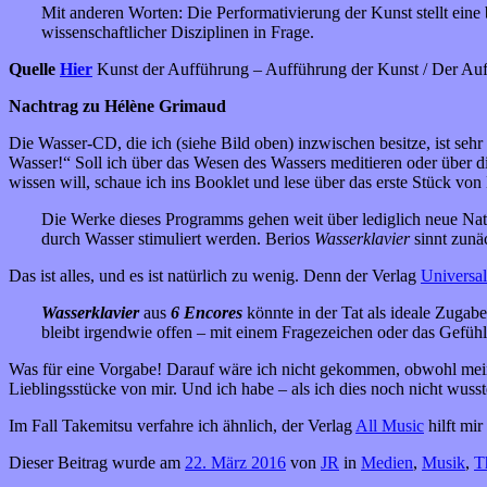
Mit anderen Worten: Die Performativierung der Kunst stellt eine
wissenschaftlicher Disziplinen in Frage.
Quelle
Hier
Kunst der Aufführung – Aufführung der Kunst / Der Auffüh
Nachtrag zu Hélène Grimaud
Die Wasser-CD, die ich (siehe Bild oben) inzwischen besitze, ist sehr
Wasser!“ Soll ich über das Wesen des Wassers meditieren oder über d
wissen will, schaue ich ins Booklet und lese über das erste Stück vo
Die Werke dieses Programms gehen weit über lediglich neue Nat
durch Wasser stimuliert werden. Berios
Wasserklavier
sinnt zunä
Das ist alles, und es ist natürlich zu wenig. Denn der Verlag
Universal
Wasserklavier
aus
6 Encores
könnte in der Tat als ideale Zugab
bleibt irgendwie offen – mit einem Fragezeichen oder das Gefühl
Was für eine Vorgabe! Darauf wäre ich nicht gekommen, obwohl mein 
Lieblingsstücke von mir. Und ich habe – als ich dies noch nicht wuss
Im Fall Takemitsu verfahre ich ähnlich, der Verlag
All Music
hilft mir
Dieser Beitrag wurde am
22. März 2016
von
JR
in
Medien
,
Musik
,
T