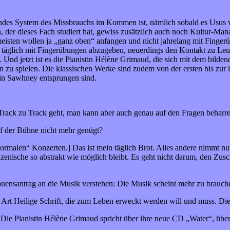
*
gendes System des Missbrauchs im Kommen ist, nämlich sobald es Usus
, der dieses Fach studiert hat, gewiss zusätzlich auch noch Kultur-Ma
meisten wollen ja „ganz oben“ anfangen und nicht jahrelang mit Finger
ch täglich mit Fingerübungen abzugeben, neuerdings den Kontakt zu Leut
ić. Und jetzt ist es die Pianistin Hélène Grimaud, die sich mit dem bil
zu spielen. Die klassischen Werke sind zudem von der ersten bis zur
tin Sawhney entsprungen sind.
rack zu Track geht, man kann aber auch genau auf den Fragen beharren
uf der Bühne nicht mehr genügt?
„normalen“ Konzerten.] Das ist mein täglich Brot. Alles andere nimmt nur
 Szenische so abstrakt wie möglich bleibt. Es geht nicht darum, den Zus
uensantrag an die Musik verstehen: Die Musik scheint mehr zu brauchen
e Art Heilige Schrift, die zum Leben erweckt werden will und muss. Die
“
Die Pianistin Hélène Grimaud spricht über ihre neue CD „Water“, über