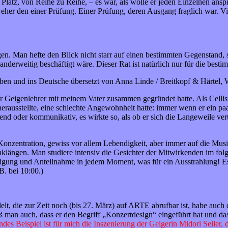
 Platz, von Reihe zu Reihe, – es war, als wolle er jeden Einzelnen ans
her den einer Prüfung. Einer Prüfung, deren Ausgang fraglich war. Viell
n. Man hefte den Blick nicht starr auf einen bestimmten Gegenstand, sc
 anderweitig beschäftigt wäre. Dieser Rat ist natürlich nur für die besti
eben und ins Deutsche übersetzt von Anna Linde / Breitkopf & Härtel, 
er Geigenlehrer mit meinem Vater zusammen gegründet hatte. Als Cellis
rausstellte, eine schlechte Angewohnheit hatte: immer wenn er ein paa
nd oder kommunikativ, es wirkte so, als ob er sich die Langeweile vert
onzentration, gewiss vor allem Lebendigkeit, aber immer auf die Mus
anklängen. Man studiere intensiv die Gesichter der Mitwirkenden im fo
ligung und Anteilnahme in jedem Moment, was für ein Ausstrahlung! Es
B. bei 10:00.)
delt, die zur Zeit noch (bis 27. März) auf ARTE abrufbar ist, habe au
an auch, dass er den Begriff „Konzertdesign“ eingeführt hat und dass 
es Beispiel ist für mich die Inszenierung der Geigerin Midori Seiler, 