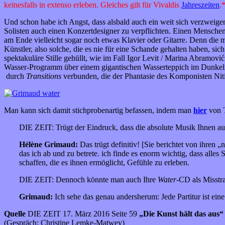
keinesfalls in extenso erleben. Gleiches gilt für Vivaldis
Jahreszeiten
.
Und schon habe ich Angst, dass alsbald auch ein weit sich verzwei
Solisten auch einen Konzertdesigner zu verpflichten. Einen Menschen
am Ende vielleicht sogar noch etwas Klavier oder Gitarre. Denn die 
Künstler, also solche, die es nie für eine Schande gehalten haben, si
spektakuläre Stille gehüllt, wie im Fall Igor Levit / Marina Abramov
Wasser-Programm über einem gigantischen Wasserteppich im Dunkeln 
durch
Transitions
verbunden, die der Phantasie des Komponisten Ni
Man kann sich damit stichprobenartig befassen, indem man
hier
von T
DIE ZEIT: Trügt der Eindruck, dass die absolute Musik Ihnen a
Hélène Grimaud:
Das trügt definitiv! [Sie berichtet von ihren 
das ich ab und zu betrete. ich finde es enorm wichtig, dass alles
schaffen, die es ihnen ermöglicht, Gefühle zu erleben.
DIE ZEIT: Dennoch könnte man auch Ihre
Water
-CD als Misstra
Grimaud:
Ich sehe das genau andersherum: Jede Partitur ist ein
Quelle
DIE ZEIT 17. März 2016 Seite 59
„Die Kunst hält das aus
(Gespräch: Christine Lemke-Matwey)