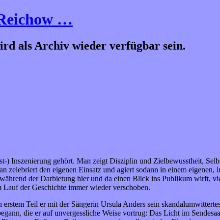
 Reichow …
wird als Archiv wieder verfügbar sein.
bst-) Inszenierung gehört. Man zeigt Disziplin und Zielbewusstheit, Se
al, man zelebriert den eigenen Einsatz und agiert sodann in einem eig
rend der Darbietung hier und da einen Blick ins Publikum wirft, viell
m Lauf der Geschichte immer wieder verschoben.
 erstem Teil er mit der Sängerin Ursula Anders sein skandalumwittert
begann, die er auf unvergessliche Weise vortrug: Das Licht im Sendesa