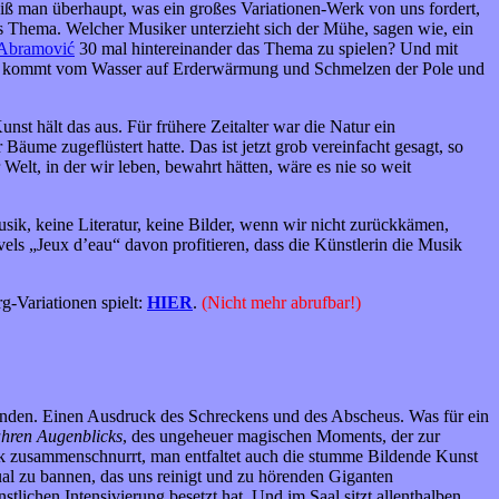
iß man überhaupt, was ein großes Variationen-Werk von uns fordert,
as Thema. Welcher Musiker unterzieht sich der Mühe, sagen wie, ein
 Abramović
30 mal hintereinander das Thema zu spielen? Und mit
T kommt vom Wasser auf Erderwärmung und Schmelzen der Pole und
t hält das aus. Für frühere Zeitalter war die Natur ein
ume zugeflüstert hatte. Das ist jetzt grob vereinfacht gesagt, so
 Welt, in der wir leben, bewahrt hätten, wäre es nie so weit
k, keine Literatur, keine Bilder, wenn wir nicht zurückkämen,
Ravels „Jeux d’eau“ davon profitieren, dass die Künstlerin die Musik
g-Variationen spielt:
HIER
.
(Nicht mehr abrufbar!)
u finden. Einen Ausdruck des Schreckens und des Abscheus. Was für ein
hren Augenblicks
, des ungeheuer magischen Moments, der zur
ck zusammenschnurrt, man entfaltet auch die stumme Bildende Kunst
itual zu bannen, das uns reinigt und zu hörenden Giganten
nstlichen Intensivierung besetzt hat. Und im Saal sitzt allenthalben