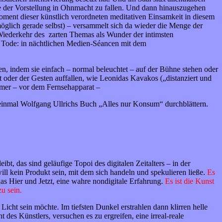
e der Vorstellung in Ohnmacht zu fallen. Und dann hinauszugehen
ment dieser künstlich verordneten meditativen Einsamkeit in diesem
öglich gerade selbst) – versammelt sich da wieder die Menge der
 Wiederkehr des zarten Themas als Wunder der intimsten
 Tode: in nächtlichen Medien-Séancen mit dem
n, indem sie einfach – normal beleuchtet – auf der Bühne stehen oder
 oder der Gesten auffallen, wie Leonidas Kavakos („distanziert und
immer – vor dem Fernsehapparat –
h einmal Wolfgang Ullrichs Buch „Alles nur Konsum“ durchblättern.
ibt, das sind geläufige Topoi des digitalen Zeitalters – in der
ll kein Produkt sein, mit dem sich handeln und spekulieren ließe.
Es
das Hier und Jetzt, eine wahre nondigitale Erfahrung.
Es ist die Kunst
zu sein.
 Licht sein möchte. Im tiefsten Dunkel erstrahlen dann klirren helle
 des Künstlers, versuchen es zu ergreifen, eine irreal-reale