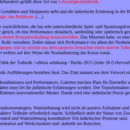
hrhunderts gefällt diese Art von
Lebendigkeitsästhetik
.
Gemälden und Skulpturen steht und die ästhetische Erfahrung in der Re
gte, das Publikum.
(…)
te zurückblicken, die hat sehr unterschiedliche Spiel- und Spannungsf
eich, ob eine Performance ekstatisch, sanftmütig oder spielerisch gesti
ewohnten Rezeptionshaltung herauszureißen
. Das Museum habe, so eine
 Rolle verordnet. Daher müsse sich Performance vor allem der Neubele
entgegen und sie möchte aus dem passiven Betrachter einen aktiven Tei
er treiben auf ihre Weise die Normalisierung der Kunst voran.
hik der Ästhetik / edition suhrkamp / Berlin 2015 (Seite 58 f) Hervor
sik-Aufführungen beziehen lässt. Das Zitat stammt aus dem Vorwort ein
nstallationen und Performances. Galerien machen Platz für Darsteller un
dabei zum Ort für ästhetische Erfahrungen werden. Der Transformation 
ahmen konventioneller Muster. Damit wird eine ästhetische Praxis gen
eptionsstrategien. Wahrnehmung wird nicht als passive Aufnahme und au
 aktive Teilhabe erforderlich macht. Schließlich steht der Status von 
enheit und Wahrnehmung konstitutiver Teil ästhetischer Prozesse sind.
ntration auf Werkcharakter und -ästhetik ins Rutschen.