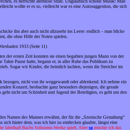
prechen, es herrschte atemlose Stille. Unglaublich schöne Musik! Man
eicht wollte er es so, vielleicht war es eine Autosuggestion, die sich
hicke ihn aber auch nicht allzusehr ins Leere: endlich – man blicke
mmt, die ohne Hilfe der Noten spielen.
Wiesbaden 1933 (Seite 11)
ten der ersten Zeit konnten sie einen begabten jungen Mann von der
r Takte Pause hatte, begann er, in aller Ruhe das Publikum zu
rieb. Sogar wir Kinder, die heimlich lachten, wenn die Streicher im
ik bezogen, nicht von ihr weggewandt oder ablenkend. Ich nehme ein
lgenden Konzert, beobachte ganz besonders diejenigen, die gerade
 geht nicht um Schönheit und Jugend der Beteiligten, es geht um den
ch den Namen des Mannes erwähnt, der für die „Szenische Gestaltung“
sich hinter dem, was ich hier zu entdecken glaubte, längst eine
die fabelhaft Bachs Solissimo-Werke spielt. Aber
so
möchte ich das