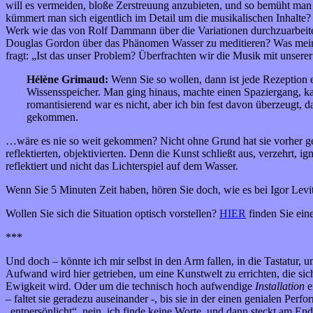
will es vermeiden, bloße Zerstreuung anzubieten, und so bemüht man
kümmert man sich eigentlich im Detail um die musikalischen Inhalte?
Werk wie das von Rolf Dammann über die Variationen durchzuarbeite
Douglas Gordon über das Phänomen Wasser zu meditieren? Was mei
fragt: „Ist das unser Problem? Überfrachten wir die Musik mit unserer
Hélène Grimaud:
Wenn Sie so wollen, dann ist jede Rezeption 
Wissensspeicher. Man ging hinaus, machte einen Spaziergang, kam 
romantisierend war es nicht, aber ich bin fest davon überzeugt, d
gekommen.
…wäre es nie so weit gekommen? Nicht ohne Grund hat sie vorher ges
reflektierten, objektivierten. Denn die Kunst schließt aus, verzehrt, i
reflektiert und nicht das Lichterspiel auf dem Wasser.
Wenn Sie 5 Minuten Zeit haben, hören Sie doch, wie es bei Igor Levit
Wollen Sie sich die Situation optisch vorstellen?
HIER
finden Sie ein
***
Und doch – könnte ich mir selbst in den Arm fallen, in die Tastatur,
Aufwand wird hier getrieben, um eine Kunstwelt zu errichten, die sic
Ewigkeit wird. Oder um die technisch hoch aufwendige
Installation
e
– faltet sie geradezu auseinander -, bis sie in der einen genialen Per
„entpersönlicht“, nein, ich finde keine Worte, und dann steckt am Ende 