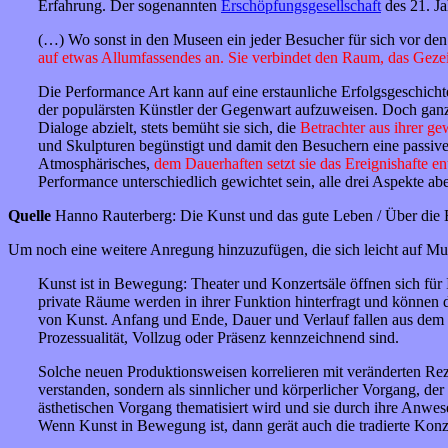
Erfahrung. Der sogenannten
Erschöpfungsgesellschaft
des 21. Ja
(…) Wo sonst in den Museen ein jeder Besucher für sich vor den 
auf etwas Allumfassendes an. Sie verbindet den Raum, das Gezei
Die Performance Art kann auf eine erstaunliche Erfolgsgeschich
der populärsten Künstler der Gegenwart aufzuweisen. Doch ganz gl
Dialoge abzielt, stets bemüht sie sich, die
Betrachter aus ihrer g
und Skulpturen begünstigt und damit den Besuchern eine passive
Atmosphärisches,
dem Dauerhaften setzt sie das Ereignishafte 
Performance unterschiedlich gewichtet sein, alle drei Aspekte ab
Quelle
Hanno Rauterberg: Die Kunst und das gute Leben / Über die Et
Um noch eine weitere Anregung hinzuzufügen, die sich leicht auf Mu
Kunst ist in Bewegung: Theater und Konzertsäle öffnen sich für I
private Räume werden in ihrer Funktion hinterfragt und können 
von Kunst. Anfang und Ende, Dauer und Verlauf fallen aus dem R
Prozessualität, Vollzug oder Präsenz kennzeichnend sind.
Solche neuen Produktionsweisen korrelieren mit veränderten Rez
verstanden, sondern als sinnlicher und körperlicher Vorgang, der
ästhetischen Vorgang thematisiert wird und sie durch ihre Anwes
Wenn Kunst in Bewegung ist, dann gerät auch die tradierte Konze