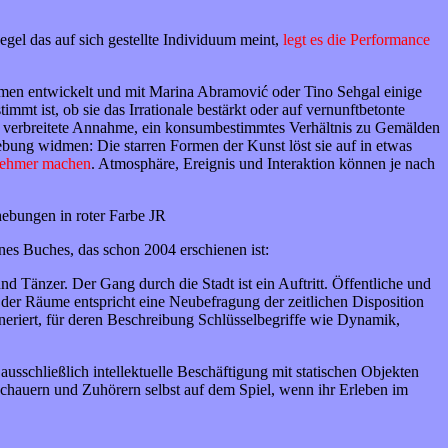
gel das auf sich gestellte Individuum meint,
legt es die Performance
ormen entwickelt und mit Marina Abramović oder Tino Sehgal einige
mmt ist, ob sie das Irrationale bestärkt oder auf vernunftbetonte
 verbreitete Annahme, ein konsumbestimmtes Verhältnis zu Gemälden
bung widmen: Die starren Formen der Kunst löst sie auf in etwas
lnehmer machen
. Atmosphäre, Ereignis und Interaktion können je nach
hebungen in roter Farbe JR
es Buches, das schon 2004 erschienen ist:
d Tänzer. Der Gang durch die Stadt ist ein Auftritt. Öffentliche und
der Räume entspricht eine Neubefragung der zeitlichen Disposition
eriert, für deren Beschreibung Schlüsselbegriffe wie Dynamik,
sschließlich intellektuelle Beschäftigung mit statischen Objekten
Zuschauern und Zuhörern selbst auf dem Spiel, wenn ihr Erleben im