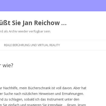
üßt Sie Jan Reichow …
ird als Archiv wieder verfügbar sein.
Zum
Inhalt
REALE BERÜHRUNG UND VIRTUAL REALITY
springen
r wie?
r Nachhilfe, mein Bücherschrank ist voll davon. Aber hat
 der Suche nach nützlichen Hinweisen und Ermahnungen.
nd zu schlagen, sobald ich das Instrument unter den
n Sie einfach und reagieren Sie irgendwie … (lesen, lesen