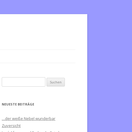
S
u
c
h
NEUESTE BEITRÄGE
e
n
…der weiße Nebel wunderbar
n
Zuversicht
a