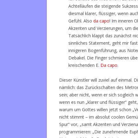
Achtelläufen die steigende Sukzess
diesmal klarer, flüssiger, wenn auc
Gefühl. Also
da capo
! Im inneren O
Akzenten und Verzierungen, um die
Tatsächlich klappt das zunächst nic
sinnliches Statement, geht mir fas
innigeren Bogenführung, aus Noten
Debakel. Die Finger schmieren übe
kreischenden E.
Da capo
.
Dieser Künstler will zuviel auf einmal. 
nämlich: das Zurückschalten des Metro
sein; aber nicht, wenn er sich sogleich
wenn es nun „klarer und flüssiger“ geh
warum um Gottes willen jetzt schon „V
nicht stimmt – im absolut coolen Gemü
Spur“ vor, „samt Akzenten und Verzieru
programmieren: „Die zunehmende Euphor