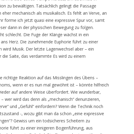
ion zu bewältigen. Tatsächlich gelingt die Passage
h eher mechanisch als musikalisch. Es fehlt an Verve, an
hr forme ich jetzt quasi eine expressive Spur vor, samt
ser dann in der physischen Bewegung zu folgen.
ht schlecht. Die Fuge der Klänge wächst in ein
t ans Herz. Die zunehmende Euphorie führt zu einer
 wird Musik. Der letzte Lagenwechsel aber – ein
r die Saite, das verdammte Es wird zu einem
Die richtige Reaktion auf das Misslingen des Übens –
noms, wenn er es nun mal gewöhnt ist – könnte hilfreich
 wieder auf andere Weise überfordert. Wie wunderbar,
t, – wer wird das denn als „mechanisch“ denunzieren,
erve“ und „Gefühl“ einfordern? Wenn die Technik noch
tszustand -, wozu gibt man da schon „eine expressive
ngen“? Gewiss um ein todsicheres Scheitern zu
ie führt zu einer innigeren Bogenführung, aus