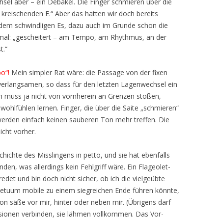
sel aber – ein Debakel. Die Finger schmieren über die
kreischenden E.“ Aber das hatten wir doch bereits
u dem schwindligen Es, dazu auch im Grunde schon die
inmal: „gescheitert – am Tempo, am Rhythmus, an der
t.“
o“!
Mein simpler Rat wäre: die Passage von der fixen
 verlangsamen, so dass für den letzten Lagenwechsel ein
n muss ja nicht von vornherein an Grenzen stoßen,
wohlfühlen lernen. Finger, die über die Saite „schmieren“
werden einfach keinen sauberen Ton mehr treffen. Die
cht vorher.
hichte des Misslingens in petto, und sie hat ebenfalls
den, was allerdings kein Fehlgriff wäre. Ein Flageolet-
edet und bin doch nicht sicher, ob ich die vielgeübte
tuum mobile zu einem siegreichen Ende führen könnte,
säße vor mir, hinter oder neben mir. (Übrigens darf
sionen verbinden, sie lähmen vollkommen. Das Vor-