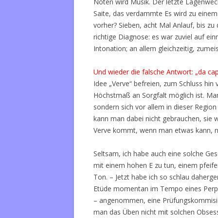
Noten wird Musik. Der letzte Lagenwech
Saite, das verdammte Es wird zu einem 
vorher? Sieben, acht Mal Anlauf, bis z
richtige Diagnose: es war zuviel auf e
Intonation; an allem gleichzeitig, zumeis
Und wieder die falsche Antwort: „da cap
Idee „Verve“ befreien, zum Schluss hin
Höchstmaß an Sorgfalt möglich ist. Ma
sondern sich vor allem in dieser Region 
kann man dabei nicht gebrauchen, sie 
Verve kommt, wenn man etwas kann, ni
Seltsam, ich habe auch eine solche Gesc
mit einem hohen E zu tun, einem pfeifen
Ton. – Jetzt habe ich so schlau daherger
Etüde momentan im Tempo eines Perpe
– angenommen, eine Prüfungskommision 
man das Üben nicht mit solchen Obses