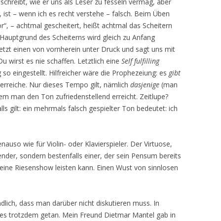
chreibt, wie er uns als Leser zu fesseln vermag, aber
 ist – wenn ich es recht verstehe – falsch. Beim Üben
ror“, – achtmal gescheitert, heißt achtmal das Scheitern
 Hauptgrund des Scheiterns wird gleich zu Anfang
tzt einen von vornherein unter Druck und sagt uns mit
u wirst es nie schaffen. Letztlich eine
Self fulfilling
 so eingestellt. Hilfreicher wäre die Prophezeiung: es
gibt
erreiche. Nur dieses Tempo gilt, nämlich
dasjenige
(man
em man den Ton zufriedenstellend erreicht. Zeitlupe?
lls gilt: ein mehrmals falsch gespielter Ton bedeutet: ich
nauso wie für Violin- oder Klavierspieler. Der Virtuose,
bender, sondern bestenfalls einer, der sein Pensum bereits
 eine Riesenshow leisten kann. Einen Wust von sinnlosen
lich, dass man darüber nicht diskutieren muss. In
 es trotzdem getan. Mein Freund Dietmar Mantel gab in