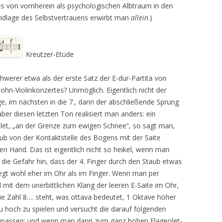
es von vornherein als psychologischen Albtraum in den
ndlage des Selbstvertrauens erwirbt man
allein
.)
Kreutzer-Etüde
hwerer etwa als der erste Satz der E-dur-Partita von
ohn-Violinkonzertes? Unmöglich. Eigentlich nicht der
ge, im nächsten in die 7., dann der abschließende Sprung
aber diesen letzten Ton realisiert man anders: ein
let, „an der Grenze zum ewigen Schnee“, so sagt man,
ub von der Kontaktstelle des Bogens mit der Saite
nken Hand. Das ist eigentlich nicht so heikel, wenn man
die Gefahr hin, dass der 4. Finger durch den Staub etwas
iegt wohl eher im Ohr als im Finger. Wenn man per
l mit dem unerbittlichen Klang der leeren E-Saite im Ohr,
ie Zahl 8…. steht, was ottava bedeutet, 1 Oktave höher
zu hoch zu spielen und versucht die darauf folgenden
upassen; und wenn man dann zum ganz hohen Flageolet-