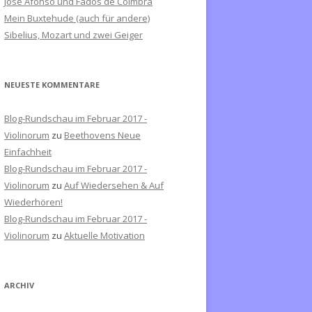
José Afonso und Fados de Coimbra
c
Mein Buxtehude (auch für andere)
h
Sibelius, Mozart und zwei Geiger
:
NEUESTE KOMMENTARE
Blog-Rundschau im Februar 2017 -
Violinorum
zu
Beethovens Neue
Einfachheit
Blog-Rundschau im Februar 2017 -
Violinorum
zu
Auf Wiedersehen & Auf
Wiederhören!
Blog-Rundschau im Februar 2017 -
Violinorum
zu
Aktuelle Motivation
ARCHIV