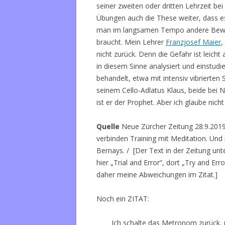
seiner zweiten oder dritten Lehrzeit bei
Übungen auch die These weiter, dass es
man im langsamen Tempo andere Bewe
braucht. Mein Lehrer
Franzjosef Maier
,
nicht zurück. Denn die Gefahr ist leic
in diesem Sinne analysiert und einstudie
behandelt, etwa mit intensiv vibrierte
seinem Cello-Adlatus Klaus, beide bei 
ist er der Prophet. Aber ich glaube nic
Quelle
Neue Zürcher Zeitung 28.9.2019
verbinden Training mit Meditation. Und
Bernays. / [Der Text in der Zeitung unt
hier „Trial and Error“, dort „Try and Err
daher meine Abweichungen im Zitat.]
Noch ein ZITAT:
Ich schalte das Metronom zurück,