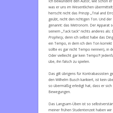
Ich bewundere den Autor, wie schön er s
was er uns im Wesentlichen übermittelt,
herrscht nicht das Prinzip „Trial and Er
geübt, nicht den richtigen Ton. Und der
genannt: das Metronom. Der Apparat se
seinem „Tack tack“ nichts anderes als: D
Prophecy
, denn ich selbst habe das Ding
ein Tempo, in dem ich den Ton korrekt 
sollte es gar nicht Tempo nennen), in d
Oder vielleicht gar kein Tempo?! Jedenfa
übe, ihn falsch zu spielen.
Das gilt übrigens für Kontrabassisten ge
den Wilhelm Busch karikiert, ist kein ü
so übermäßig erledigt hat, dass er sich
Bewegungen.
Das Langsam-Üben ist so selbstverständ
meiner frühen Studentenzeit haben wir