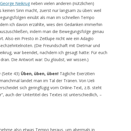
George Neikrug
neben vielen anderen (nützlichen)
 keinen Sinn macht, zuerst nur langsam zu üben: weil
gungsfolgen einübt als man im schnellen Tempo
 dem ich davon erzählte, wies den Gedanken immerhin
ht auszuschließen, indem man die Bewegungsfolge genau
rt. Also ein Presto in Zeitlupe nicht wie ein Adagio
n Sechzehntelnoten. (Die Freundschaft mit Dietmar und
Neikrug, war beendet, nachdem ich gesagt hatte: Für euch
ht dran. Die Antwort war: Du
glaubst
, wir wissen.)
 (Seite 43)
Üben, üben, üben!
Tägliche Exerzitien
 manchmal landet man im Tal der Tränen. Von Ueli
erscheidet sich geringfügig vom Online-Text, z.B. steht
or“, auch der Untertitel des Textes ist unterschiedlich, –
 nehme also etwas Tempo heraus, um abermals in