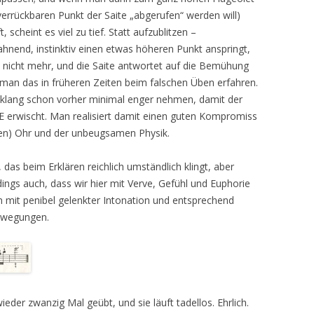
verrückbaren Punkt der Saite „abgerufen“ werden will)
, scheint es viel zu tief. Statt aufzublitzen –
ahnend, instinktiv einen etwas höheren Punkt anspringt,
kt nicht mehr, und die Saite antwortet auf die Bemühung
man das in früheren Zeiten beim falschen Üben erfahren.
iklang schon vorher minimal enger nehmen, damit der
E erwischt. Man realisiert damit einen guten Kompromiss
en) Ohr und der unbeugsamen Physik.
s beim Erklären reichlich umständlich klingt, aber
erdings auch, dass wir hier mit Verve, Gefühl und Euphorie
ein mit penibel gelenkter Intonation und entsprechend
ewegungen.
wieder zwanzig Mal geübt, und sie läuft tadellos. Ehrlich.