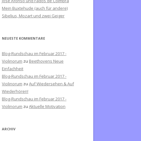
José Afonso und Fados de Coimbra
c
Mein Buxtehude (auch für andere)
h
Sibelius, Mozart und zwei Geiger
:
NEUESTE KOMMENTARE
Blog-Rundschau im Februar 2017 -
Violinorum
zu
Beethovens Neue
Einfachheit
Blog-Rundschau im Februar 2017 -
Violinorum
zu
Auf Wiedersehen & Auf
Wiederhören!
Blog-Rundschau im Februar 2017 -
Violinorum
zu
Aktuelle Motivation
ARCHIV