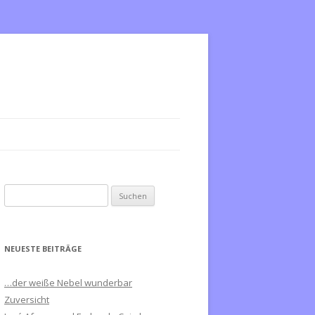
S
u
c
h
NEUESTE BEITRÄGE
e
n
…der weiße Nebel wunderbar
n
Zuversicht
a