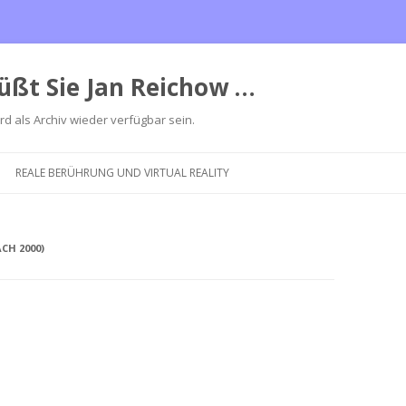
üßt Sie Jan Reichow …
ird als Archiv wieder verfügbar sein.
Zum
Inhalt
REALE BERÜHRUNG UND VIRTUAL REALITY
springen
CH 2000)