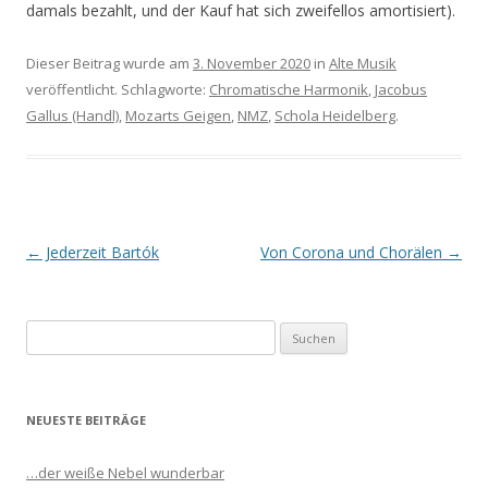
damals bezahlt, und der Kauf hat sich zweifellos amortisiert).
Dieser Beitrag wurde am
3. November 2020
in
Alte Musik
veröffentlicht. Schlagworte:
Chromatische Harmonik
,
Jacobus
Gallus (Handl)
,
Mozarts Geigen
,
NMZ
,
Schola Heidelberg
.
Beitrags-
←
Jederzeit Bartók
Von Corona und Chorälen
→
Navigation
S
u
c
h
NEUESTE BEITRÄGE
e
n
…der weiße Nebel wunderbar