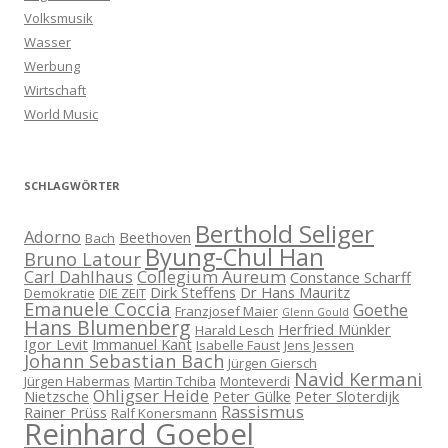
Volksmusik
Wasser
Werbung
Wirtschaft
World Music
SCHLAGWÖRTER
Berthold Seliger
Adorno
Beethoven
Bach
Byung-Chul Han
Bruno Latour
Carl Dahlhaus
Collegium Aureum
Constance Scharff
Dirk Steffens
Dr Hans Mauritz
Demokratie
DIE ZEIT
Emanuele Coccia
Goethe
Franzjosef Maier
Glenn Gould
Hans Blumenberg
Herfried Münkler
Harald Lesch
Igor Levit
Immanuel Kant
Isabelle Faust
Jens Jessen
Johann Sebastian Bach
Jürgen Giersch
Navid Kermani
Jürgen Habermas
Martin Tchiba
Monteverdi
Ohligser Heide
Nietzsche
Peter Gülke
Peter Sloterdijk
Rassismus
Rainer Prüss
Ralf Konersmann
Reinhard Goebel