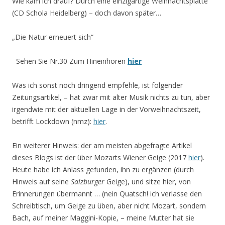
Wie kam ich drauf? Durch eine einzigartige Weihnachtsplatte
(CD Schola Heidelberg) – doch davon später…
„Die Natur erneuert sich“
Sehen Sie Nr.30 Zum Hineinhören
hier
Was ich sonst noch dringend empfehle, ist folgender
Zeitungsartikel, – hat zwar mit alter Musik nichts zu tun, aber
irgendwie mit der aktuellen Lage in der Vorweihnachtszeit,
betrifft Lockdown (nmz):
hier
.
Ein weiterer Hinweis: der am meisten abgefragte Artikel
dieses Blogs ist der über Mozarts Wiener Geige (2017
hier
).
Heute habe ich Anlass gefunden, ihn zu ergänzen (durch
Hinweis auf seine
Salzburger
Geige), und sitze hier, von
Erinnerungen übermannt … (nein Quatsch! ich verlasse den
Schreibtisch, um Geige zu üben, aber nicht Mozart, sondern
Bach, auf meiner Maggini-Kopie, – meine Mutter hat sie