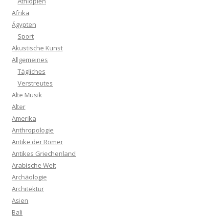
Äthiopien
Afrika
Ägypten
Sport
Akustische Kunst
Allgemeines
Tägliches
Verstreutes
Alte Musik
Alter
Amerika
Anthropologie
Antike der Römer
Antikes Griechenland
Arabische Welt
Archäologie
Architektur
Asien
Bali