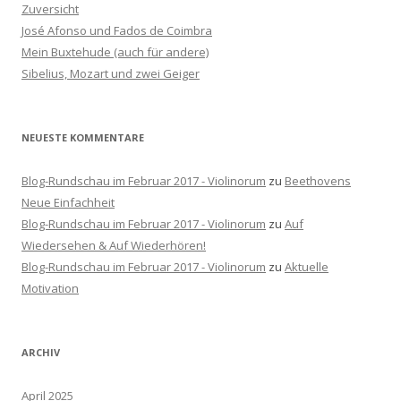
n
Zuversicht
a
José Afonso und Fados de Coimbra
c
Mein Buxtehude (auch für andere)
h
Sibelius, Mozart und zwei Geiger
:
NEUESTE KOMMENTARE
Blog-Rundschau im Februar 2017 - Violinorum
zu
Beethovens
Neue Einfachheit
Blog-Rundschau im Februar 2017 - Violinorum
zu
Auf
Wiedersehen & Auf Wiederhören!
Blog-Rundschau im Februar 2017 - Violinorum
zu
Aktuelle
Motivation
ARCHIV
April 2025