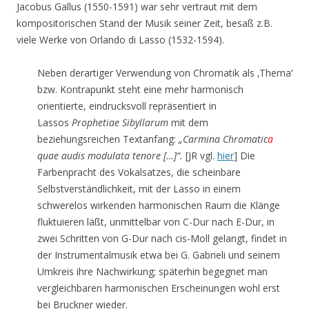
Jacobus Gallus (1550-1591) war sehr vertraut mit dem
kompositorischen Stand der Musik seiner Zeit, besaß z.B.
viele Werke von Orlando di Lasso (1532-1594).
Neben derartiger Verwendung von Chromatik als ‚Thema‘
bzw. Kontrapunkt steht eine mehr harmonisch
orientierte, eindrucksvoll repräsentiert in
Lassos
Prophetiae Sibyllarum
mit dem
beziehungsreichen Textanfang:
„Carmina Chromatic
a
quae audis modulata tenore […]“.
[JR vgl.
hier
] Die
Farbenpracht des Vokalsatzes, die scheinbare
Selbstverständlichkeit, mit der Lasso in einem
schwerelos wirkenden harmonischen Raum die Klänge
fluktuieren läßt, unmittelbar von C-Dur nach E-Dur, in
zwei Schritten von G-Dur nach cis-Moll gelangt, findet in
der Instrumentalmusik etwa bei G. Gabrieli und seinem
Umkreis ihre Nachwirkung; späterhin begegnet man
vergleichbaren harmonischen Erscheinungen wohl erst
bei Bruckner wieder.