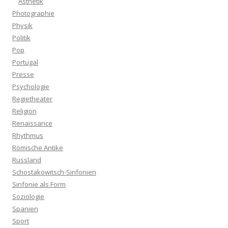
Ästhetik
Photographie
Physik
Politik
Pop
Portugal
Presse
Psychologie
Regietheater
Religion
Renaissance
Rhythmus
Römische Antike
Russland
Schostakowitsch-Sinfonien
Sinfonie als Form
Soziologie
Spanien
Sport