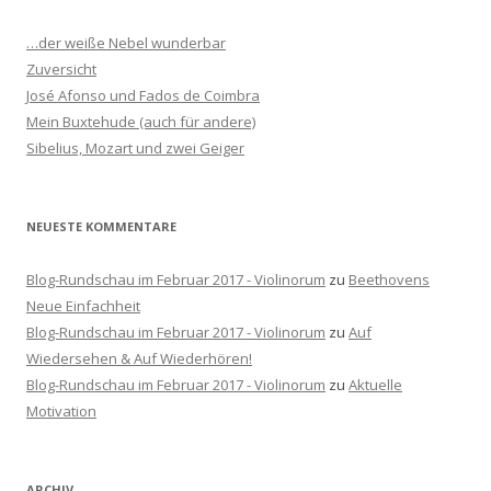
e
n
…der weiße Nebel wunderbar
n
Zuversicht
a
José Afonso und Fados de Coimbra
c
Mein Buxtehude (auch für andere)
h
Sibelius, Mozart und zwei Geiger
:
NEUESTE KOMMENTARE
Blog-Rundschau im Februar 2017 - Violinorum
zu
Beethovens
Neue Einfachheit
Blog-Rundschau im Februar 2017 - Violinorum
zu
Auf
Wiedersehen & Auf Wiederhören!
Blog-Rundschau im Februar 2017 - Violinorum
zu
Aktuelle
Motivation
ARCHIV