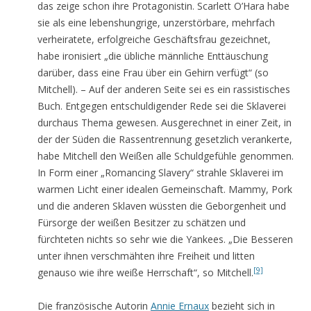
das zeige schon ihre Protagonistin. Scarlett O’Hara habe
sie als eine lebenshungrige, unzerstörbare, mehrfach
verheiratete, erfolgreiche Geschäftsfrau gezeichnet,
habe ironisiert „die übliche männliche Enttäuschung
darüber, dass eine Frau über ein Gehirn verfügt“ (so
Mitchell). – Auf der anderen Seite sei es ein rassistisches
Buch. Entgegen entschuldigender Rede sei die Sklaverei
durchaus Thema gewesen. Ausgerechnet in einer Zeit, in
der der Süden die Rassentrennung gesetzlich verankerte,
habe Mitchell den Weißen alle Schuldgefühle genommen.
In Form einer „Romancing Slavery“ strahle Sklaverei im
warmen Licht einer idealen Gemeinschaft. Mammy, Pork
und die anderen Sklaven wüssten die Geborgenheit und
Fürsorge der weißen Besitzer zu schätzen und
fürchteten nichts so sehr wie die Yankees. „Die Besseren
unter ihnen verschmähten ihre Freiheit und litten
[9]
genauso wie ihre weiße Herrschaft“, so Mitchell.
Die französische Autorin
Annie Ernaux
bezieht sich in