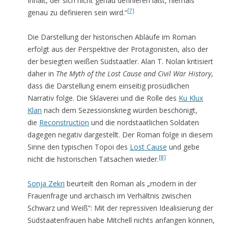
Inhalt, der sich nicht genau definieren läßt, niemals
[7]
genau zu definieren sein wird.“
Die Darstellung der historischen Abläufe im Roman
erfolgt aus der Perspektive der Protagonisten, also der
der besiegten weißen Südstaatler. Alan T. Nolan kritisiert
daher in
The Myth of the Lost Cause and Civil War History
,
dass die Darstellung einem einseitig prosüdlichen
Narrativ folge. Die Sklaverei und die Rolle des
Ku Klux
Klan
nach dem Sezessionskrieg würden beschönigt,
die
Reconstruction
und die nordstaatlichen Soldaten
dagegen negativ dargestellt. Der Roman folge in diesem
Sinne den typischen Topoi des
Lost Cause
und gebe
[8]
nicht die historischen Tatsachen wieder.
Sonja Zekri
beurteilt den Roman als „modern in der
Frauenfrage und archaisch im Verhältnis zwischen
Schwarz und Weiß“: Mit der repressiven Idealisierung der
Südstaatenfrauen habe Mitchell nichts anfangen können,