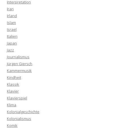
Interpretation
Iran
Irland
Islam
Israel
Italien
Japan
Jazz
Journalismus
Jürgen Giersch
Kammermusik
Kindheit
Klassik
Klavier
Klavierspiel
Klima
Kolonialgeschichte
Kolonialismus
Komik