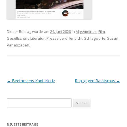
Dieser Beitrag wurde am
24. Juni 2020
in
Allgemeines
,
Film
,
Gesellschaft
,
Literatur
,
Presse
veröffentlicht. Schlagworte:
Susan
Vahabzadeh
.
Beitrags-
←
Beethovens Kant-Notiz
Rap gegen Rassismus
→
Navigation
S
u
c
h
NEUESTE BEITRÄGE