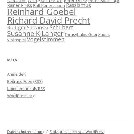
Ohligser Heide
Nietzsche
Peter Gülke
Peter Sloterdijk
Rassismus
Rainer Prüss
Ralf Konersmann
Reinhard Goebel
Richard David Precht
Schubert
Rüdiger Safranski
Susanne K Langer
Thrasybulos Georgiades
Vogelstimmen
Violinspiel
META
Anmelden
Beitrags-Feed (
RSS
)
Kommentare als
RSS
WordPress.org
Datenschutzerklärung
Stolz präsentiert von WordPress