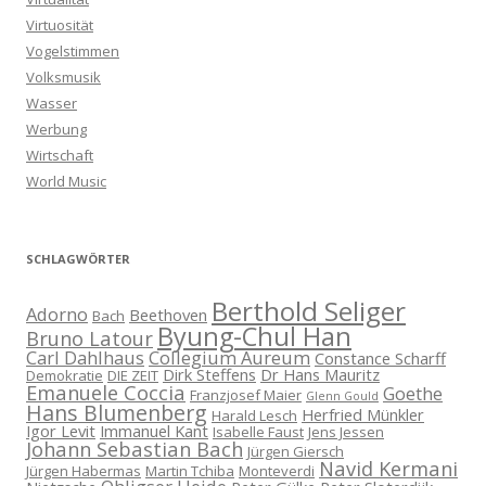
Virtuosität
Vogelstimmen
Volksmusik
Wasser
Werbung
Wirtschaft
World Music
SCHLAGWÖRTER
Berthold Seliger
Adorno
Beethoven
Bach
Byung-Chul Han
Bruno Latour
Carl Dahlhaus
Collegium Aureum
Constance Scharff
Dirk Steffens
Dr Hans Mauritz
Demokratie
DIE ZEIT
Emanuele Coccia
Goethe
Franzjosef Maier
Glenn Gould
Hans Blumenberg
Herfried Münkler
Harald Lesch
Igor Levit
Immanuel Kant
Isabelle Faust
Jens Jessen
Johann Sebastian Bach
Jürgen Giersch
Navid Kermani
Jürgen Habermas
Martin Tchiba
Monteverdi