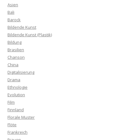
Asien
Bali
Barock
Bildende Kunst
Bildende Kunst (Plastik)
Bildung
Brasilien
Chanson
China
Digitalisierung
Drama
Ethnologie
Evolution
Film
Finnland
Florale Muster
Flöte
Frankreich
Frauen