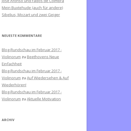
José Afonso und Fados de Coimbra
c
Mein Buxtehude (auch für andere)
h
Sibelius, Mozart und zwei Geiger
:
NEUESTE KOMMENTARE
Blog-Rundschau im Februar 2017 -
Violinorum
zu
Beethovens Neue
Einfachheit
Blog-Rundschau im Februar 2017 -
Violinorum
zu
Auf Wiedersehen & Auf
Wiederhören!
Blog-Rundschau im Februar 2017 -
Violinorum
zu
Aktuelle Motivation
ARCHIV