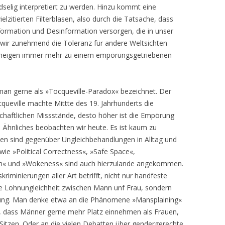
ndselig interpretiert zu werden. Hinzu kommt eine
ielzitierten Filterblasen, also durch die Tatsache, dass
formation und Desinformation versorgen, die in unser
n wir zunehmend die Toleranz für andere Weltsichten
 neigen immer mehr zu einem empörungsgetriebenen
n gerne als »Tocqueville-Paradox« bezeichnet. Der
cqueville machte Mittte des 19. Jahrhunderts die
lschaftlichen Missstände, desto höher ist die Empörung
 Ähnliches beobachten wir heute. Es ist kaum zu
den sind gegenüber Ungleichbehandlungen in Alltag und
ie »Political Correctness«, »Safe Space«,
on« und »Wokeness« sind auch hierzulande angekommen.
iminierungen aller Art betrifft, nicht nur handfeste
e Lohnungleichheit zwischen Mann unf Frau, sondern
tung. Man denke etwa an die Phänomene »Mansplaining«
, dass Männer gerne mehr Platz einnehmen als Frauen,
itzen. Oder an die vielen Debatten über gendergerechte