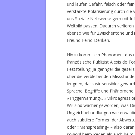
und laufen Gefahr, falsch oder fei
verstärkte Polarisierung durch die v
uns Soziale Netzwerke gern mit In
Weltbild passen. Dadurch verliere
ebenso wie für Zwischentöne und
Freund-Feind-Denken.
Hinzu kommt ein Phänomen, das ma
französische Publizist Alexis de To
Feststellung: Ja geringer die gesel
über die verbleibenden Missstände.
leugnen, dass wir sensibler gewor
Sprache. Begriffe und Phänomene w
»Triggerwarnung«, »Mikroagressi
Wir sind wacher geworden, was Diskr
Ungleichbehandlungen wie etwa di
auch subtilere Formen der Abwer
oder »Manspreading« – also daran
sowohl beim Reden als auch beim S