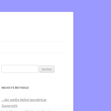
S
u
c
h
NEUESTE BEITRÄGE
e
n
…der weiße Nebel wunderbar
n
Zuversicht
a