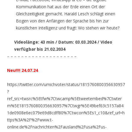
Kommunikation hat aus der Erde einen Ort der
Gleichzeitigkeit gemacht. Harald Lesch schlägt einen
Bogen von den Anfängen der Sprache bis hin zur
künstlichen Intelligenz und fragt: Wo stehen wir heute?
Videolänge: 43 min / Datum: 03.03.2024 / Video
verfügbar bis 21.02.2034
– – – – – – – – – – – – – – – – – – – –
Neu!!!! 24.07.24
https://twitter.com/umichvoter/status/1815760800356630957
?
ref_src=twsrc%5Etfw%7Ctwcamp%5Etweetembed%7Ctwter
m%5E1815760800356630957%7Ctwgr%5E49bef63c5157a84
1de0908e6ec079e69d8cdff80%7Ctwcon%5Es1_c10&ref_url=h
ttps%3A%2F%2Fwww.t-
online.de%2Fnachrichten%2Fausland%2Fusa%2Fus-