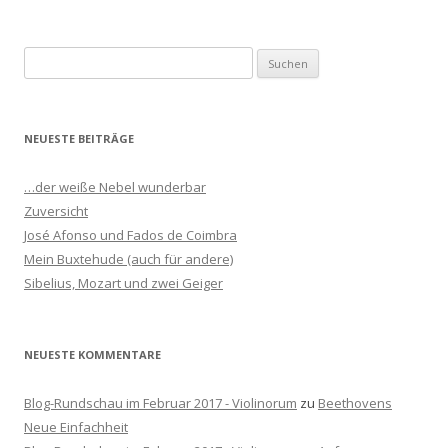
S
u
c
h
NEUESTE BEITRÄGE
e
n
…der weiße Nebel wunderbar
n
Zuversicht
a
José Afonso und Fados de Coimbra
c
Mein Buxtehude (auch für andere)
h
Sibelius, Mozart und zwei Geiger
:
NEUESTE KOMMENTARE
Blog-Rundschau im Februar 2017 - Violinorum
zu
Beethovens
Neue Einfachheit