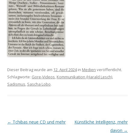
Dieser Beitrag wurde am
12. April 2024
in
Medien
veröffentlicht.
Schlagworte:
Gore-Videos
,
Kommunikation (Harald Lesch)
,
Sadismus
,
Sascha Lobo
.
Beitrags-
←
Tchibas neue CD und mehr
Künstliche Intelligenz, mehr
Navigation
davon
→