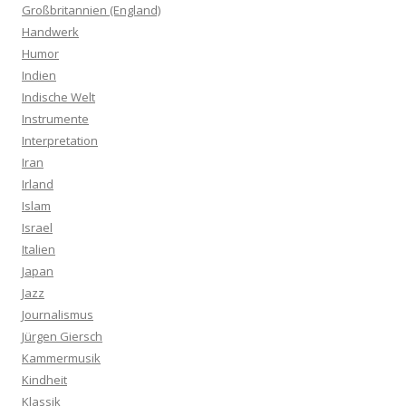
Großbritannien (England)
Handwerk
Humor
Indien
Indische Welt
Instrumente
Interpretation
Iran
Irland
Islam
Israel
Italien
Japan
Jazz
Journalismus
Jürgen Giersch
Kammermusik
Kindheit
Klassik