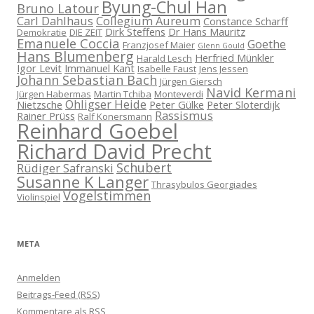
Byung-Chul Han
Bruno Latour
Carl Dahlhaus
Collegium Aureum
Constance Scharff
Dirk Steffens
Dr Hans Mauritz
Demokratie
DIE ZEIT
Emanuele Coccia
Goethe
Franzjosef Maier
Glenn Gould
Hans Blumenberg
Herfried Münkler
Harald Lesch
Igor Levit
Immanuel Kant
Isabelle Faust
Jens Jessen
Johann Sebastian Bach
Jürgen Giersch
Navid Kermani
Jürgen Habermas
Martin Tchiba
Monteverdi
Ohligser Heide
Nietzsche
Peter Gülke
Peter Sloterdijk
Rassismus
Rainer Prüss
Ralf Konersmann
Reinhard Goebel
Richard David Precht
Schubert
Rüdiger Safranski
Susanne K Langer
Thrasybulos Georgiades
Vogelstimmen
Violinspiel
META
Anmelden
Beitrags-Feed (
RSS
)
Kommentare als
RSS