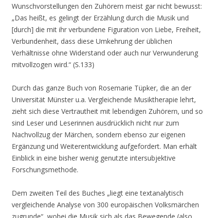
Wunschvorstellungen den Zuhörern meist gar nicht bewusst:
„Das heißt, es gelingt der Erzählung durch die Musik und
[durch] die mit ihr verbundene Figuration von Liebe, Freiheit,
Verbundenheit, dass diese Umkehrung der üblichen
Verhältnisse ohne Widerstand oder auch nur Verwunderung
mitvollzogen wird.“ (S.133)
Durch das ganze Buch von Rosemarie Tüpker, die an der
Universität Münster u.a. Vergleichende Musiktherapie lehrt,
zieht sich diese Vertrautheit mit lebendigen Zuhörern, und so
sind Leser und Leserinnen ausdrücklich nicht nur zum
Nachvollzug der Märchen, sondern ebenso zur eigenen
Ergänzung und Weiterentwicklung aufgefordert. Man erhält
Einblick in eine bisher wenig genutzte intersubjektive
Forschungsmethode.
Dem zweiten Teil des Buches „liegt eine textanalytisch
vergleichende Analyse von 300 europäischen Volksmärchen
zugrunde“, wobei die Musik sich als das Bewegende (also