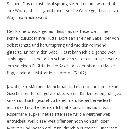
Sachen. Das nächste Mal sprang sie zu ihm und wiederholte
ihre Worte, aber er gab ihr eine solche Ohrfeige, dass sie zu
Wagenschmiere wurde.
Der Kleine wusste genau, dass das die Hexe war. Er lief
schnell zurück in ihre Hütte. Dort sah er einen Säbel, der von
selbst tanzte und herumsprang und wie der Vollmond
glitzerte. Er nahm den Säbel: „Jetzt kann ich die ganze Welt
umbringen“. Da holte ihn schon sein Vater ein [und] versetzte
ihm so einen Fußtritt in den Arsch, dass er bis nach Hause
flog, direkt der Mutter in die Arme.“ (S.102)
Jawohl, ein Märchen. Manchmal sind es also durchaus keine
Geschichten für die gute Stube, wo die Kinder lernen, ruhig zu
sitzen und sich gesittet zu benehmen. Nebenbei vielleicht
auch das Fürchten lernen. Ich habe durch das Buch von
Rosemarie Tüpker neues Interesse für die Märchenwelt
entwickelt, weil diese Welt offenbar noch von zahllosen
Motiven und Wesen erfüllt ist, die ich aus meiner Kinderzeit