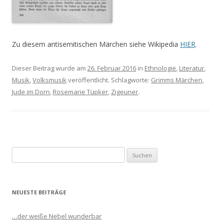
Zu diesem antisemitischen Märchen siehe Wikipedia
HIER
.
Dieser Beitrag wurde am
26. Februar 2016
in
Ethnologie
,
Literatur
,
Musik
,
Volksmusik
veröffentlicht. Schlagworte:
Grimms Märchen
,
Jude im Dorn
,
Rosemarie Tüpker
,
Zigeuner
.
S
u
c
h
NEUESTE BEITRÄGE
e
n
…der weiße Nebel wunderbar