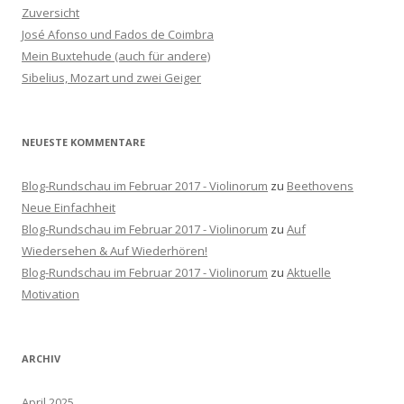
n
Zuversicht
a
José Afonso und Fados de Coimbra
c
Mein Buxtehude (auch für andere)
h
Sibelius, Mozart und zwei Geiger
:
NEUESTE KOMMENTARE
Blog-Rundschau im Februar 2017 - Violinorum
zu
Beethovens
Neue Einfachheit
Blog-Rundschau im Februar 2017 - Violinorum
zu
Auf
Wiedersehen & Auf Wiederhören!
Blog-Rundschau im Februar 2017 - Violinorum
zu
Aktuelle
Motivation
ARCHIV
April 2025