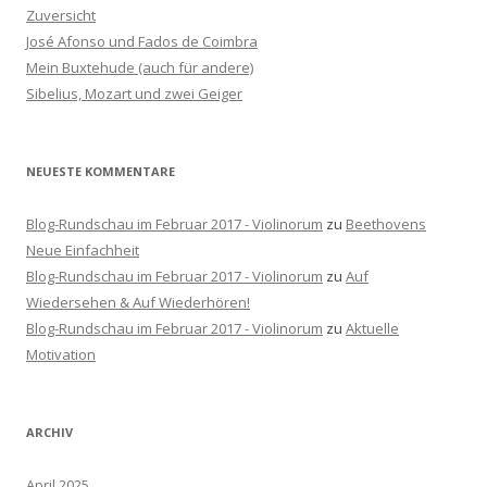
n
Zuversicht
a
José Afonso und Fados de Coimbra
c
Mein Buxtehude (auch für andere)
h
Sibelius, Mozart und zwei Geiger
:
NEUESTE KOMMENTARE
Blog-Rundschau im Februar 2017 - Violinorum
zu
Beethovens
Neue Einfachheit
Blog-Rundschau im Februar 2017 - Violinorum
zu
Auf
Wiedersehen & Auf Wiederhören!
Blog-Rundschau im Februar 2017 - Violinorum
zu
Aktuelle
Motivation
ARCHIV
April 2025