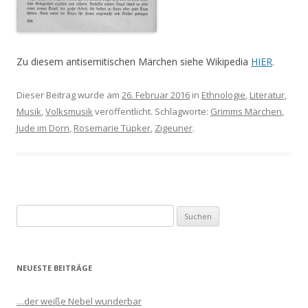
Zu diesem antisemitischen Märchen siehe Wikipedia
HIER
.
Dieser Beitrag wurde am
26. Februar 2016
in
Ethnologie
,
Literatur
,
Musik
,
Volksmusik
veröffentlicht. Schlagworte:
Grimms Märchen
,
Jude im Dorn
,
Rosemarie Tüpker
,
Zigeuner
.
S
u
c
h
NEUESTE BEITRÄGE
e
n
…der weiße Nebel wunderbar