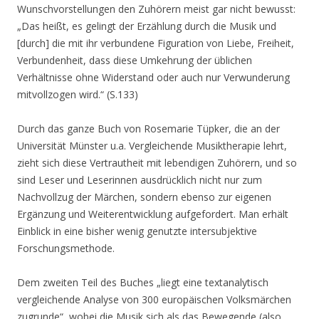
Wunschvorstellungen den Zuhörern meist gar nicht bewusst:
„Das heißt, es gelingt der Erzählung durch die Musik und
[durch] die mit ihr verbundene Figuration von Liebe, Freiheit,
Verbundenheit, dass diese Umkehrung der üblichen
Verhältnisse ohne Widerstand oder auch nur Verwunderung
mitvollzogen wird.“ (S.133)
Durch das ganze Buch von Rosemarie Tüpker, die an der
Universität Münster u.a. Vergleichende Musiktherapie lehrt,
zieht sich diese Vertrautheit mit lebendigen Zuhörern, und so
sind Leser und Leserinnen ausdrücklich nicht nur zum
Nachvollzug der Märchen, sondern ebenso zur eigenen
Ergänzung und Weiterentwicklung aufgefordert. Man erhält
Einblick in eine bisher wenig genutzte intersubjektive
Forschungsmethode.
Dem zweiten Teil des Buches „liegt eine textanalytisch
vergleichende Analyse von 300 europäischen Volksmärchen
zugrunde“, wobei die Musik sich als das Bewegende (also