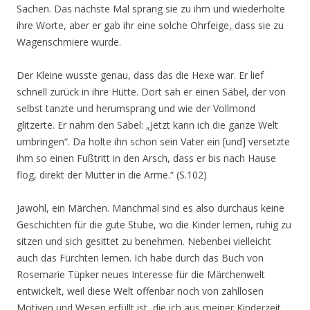
Sachen. Das nächste Mal sprang sie zu ihm und wiederholte
ihre Worte, aber er gab ihr eine solche Ohrfeige, dass sie zu
Wagenschmiere wurde.
Der Kleine wusste genau, dass das die Hexe war. Er lief
schnell zurück in ihre Hütte. Dort sah er einen Säbel, der von
selbst tanzte und herumsprang und wie der Vollmond
glitzerte. Er nahm den Säbel: „Jetzt kann ich die ganze Welt
umbringen“. Da holte ihn schon sein Vater ein [und] versetzte
ihm so einen Fußtritt in den Arsch, dass er bis nach Hause
flog, direkt der Mutter in die Arme.“ (S.102)
Jawohl, ein Märchen. Manchmal sind es also durchaus keine
Geschichten für die gute Stube, wo die Kinder lernen, ruhig zu
sitzen und sich gesittet zu benehmen. Nebenbei vielleicht
auch das Fürchten lernen. Ich habe durch das Buch von
Rosemarie Tüpker neues Interesse für die Märchenwelt
entwickelt, weil diese Welt offenbar noch von zahllosen
Motiven und Wesen erfüllt ist, die ich aus meiner Kinderzeit