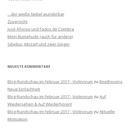
e
n
…der weiße Nebel wunderbar
n
Zuversicht
a
José Afonso und Fados de Coimbra
c
Mein Buxtehude (auch für andere)
h
Sibelius, Mozart und zwei Geiger
:
NEUESTE KOMMENTARE
Blog-Rundschau im Februar 2017 - Violinorum
zu
Beethovens
Neue Einfachheit
Blog-Rundschau im Februar 2017 - Violinorum
zu
Auf
Wiedersehen & Auf Wiederhören!
Blog-Rundschau im Februar 2017 - Violinorum
zu
Aktuelle
Motivation