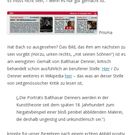
Es muss nicht sein, – wenn es nur gut gemacht ist.
Prisma
Hat Bach so ausgesehen? Das Bild, das ihm am nächsten zu
sein vorgibt (Hörzu, unten rechts, „mit seinen Söhnen“) ist es
am wenigsten. Gemalt von Balthasar Denner, kritisch
behandelt schon ausführlich an berufener Stelle:
Hier
/ Zu
Denner weiteres in Wikipedia
hier
– das was an dieser Stelle
von zeitgenössischer Kritik zu lesen ist,
(„Die Porträts Balthasar Denners werden in der
Kunsttheorie seit dem späten 18. Jahrhundert zum
Negativbeispiel einer bloß penibel abbildenden Malerei,
die deshalb ungeistig und unkünstlerisch sei.“)
könnte für unser Begehren nach einem echten Abbild positiv