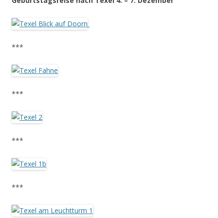
Geburtstagsreise nach Texel 4. – 7. Dezember
***
***
***
***