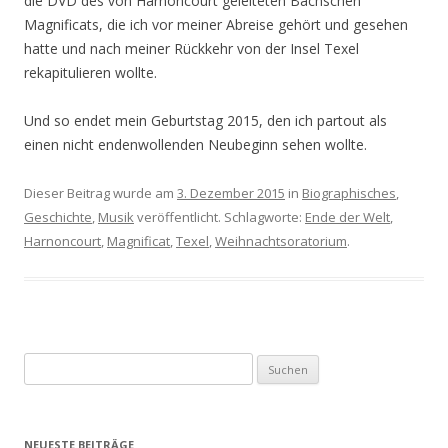
die DVD des von Harnoncourt geleiteten Bachschen
Magnificats, die ich vor meiner Abreise gehört und gesehen
hatte und nach meiner Rückkehr von der Insel Texel
rekapitulieren wollte.
Und so endet mein Geburtstag 2015, den ich partout als
einen nicht endenwollenden Neubeginn sehen wollte.
Dieser Beitrag wurde am
3. Dezember 2015
in
Biographisches
,
Geschichte
,
Musik
veröffentlicht. Schlagworte:
Ende der Welt
,
Harnoncourt
,
Magnificat
,
Texel
,
Weihnachtsoratorium
.
S
u
c
h
NEUESTE BEITRÄGE