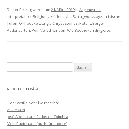
Dieser Beitrag wurde am
24. März 2019
in
Allgemeines
,
Interpretation
,
Religion
veröffentlicht. Schlagworte:
byzantinische
Türen
,
Orthodoxe Liturgie Chrysostomos
,
Peter L Berger
,
Redensarten
,
Vom Verschwinden
,
Wie Beethoven dirigierte
.
S
u
c
h
NEUESTE BEITRÄGE
e
n
…der weiße Nebel wunderbar
n
Zuversicht
a
José Afonso und Fados de Coimbra
c
Mein Buxtehude (auch für andere)
h