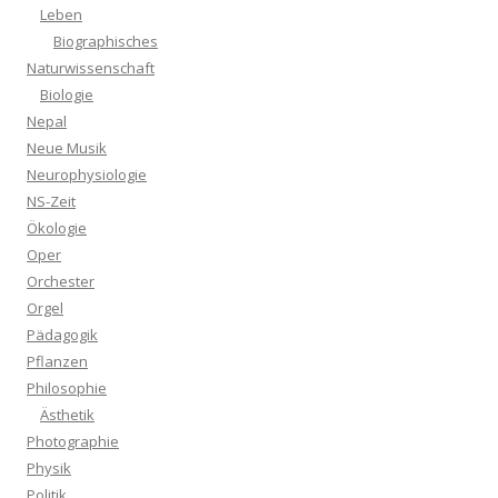
Leben
Biographisches
Naturwissenschaft
Biologie
Nepal
Neue Musik
Neurophysiologie
NS-Zeit
Ökologie
Oper
Orchester
Orgel
Pädagogik
Pflanzen
Philosophie
Ästhetik
Photographie
Physik
Politik