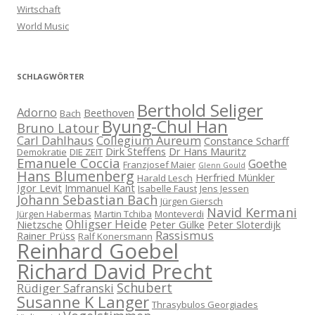
Wirtschaft
World Music
SCHLAGWÖRTER
Berthold Seliger
Adorno
Beethoven
Bach
Byung-Chul Han
Bruno Latour
Carl Dahlhaus
Collegium Aureum
Constance Scharff
Dirk Steffens
Dr Hans Mauritz
Demokratie
DIE ZEIT
Emanuele Coccia
Goethe
Franzjosef Maier
Glenn Gould
Hans Blumenberg
Herfried Münkler
Harald Lesch
Igor Levit
Immanuel Kant
Isabelle Faust
Jens Jessen
Johann Sebastian Bach
Jürgen Giersch
Navid Kermani
Jürgen Habermas
Martin Tchiba
Monteverdi
Ohligser Heide
Nietzsche
Peter Gülke
Peter Sloterdijk
Rassismus
Rainer Prüss
Ralf Konersmann
Reinhard Goebel
Richard David Precht
Schubert
Rüdiger Safranski
Susanne K Langer
Thrasybulos Georgiades