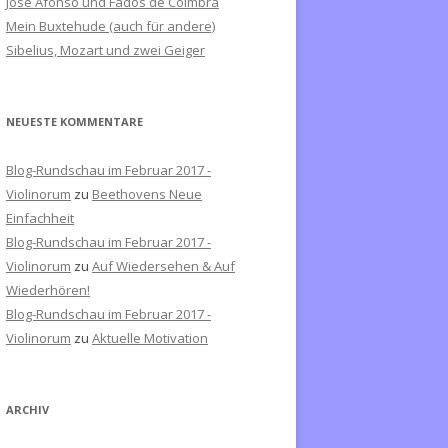
José Afonso und Fados de Coimbra
c
Mein Buxtehude (auch für andere)
h
Sibelius, Mozart und zwei Geiger
:
NEUESTE KOMMENTARE
Blog-Rundschau im Februar 2017 -
Violinorum
zu
Beethovens Neue
Einfachheit
Blog-Rundschau im Februar 2017 -
Violinorum
zu
Auf Wiedersehen & Auf
Wiederhören!
Blog-Rundschau im Februar 2017 -
Violinorum
zu
Aktuelle Motivation
ARCHIV