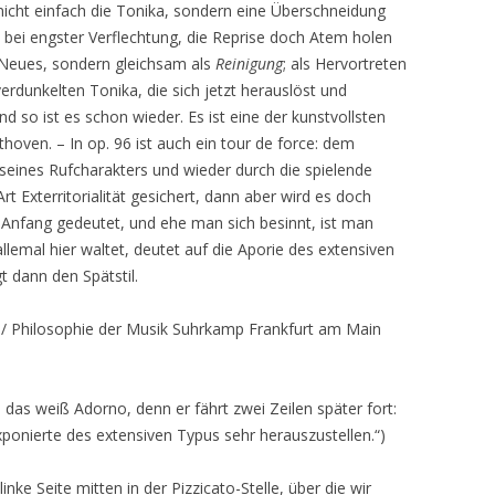
nicht einfach die Tonika, sondern eine Überschneidung
bei engster Verflechtung, die Reprise doch Atem holen
r Neues, sondern gleichsam als
Reinigung
; als Hervortreten
erdunkelten Tonika, die sich jetzt herauslöst und
und so ist es schon wieder. Es ist eine der kunstvollsten
thoven. – In op. 96 ist auch ein tour de force: dem
seines Rufcharakters und wieder durch die spielende
 Art Exterritorialität gesichert, dann aber wird es doch
ls Anfang gedeutet, und ehe man sich besinnt, ist man
allemal hier waltet, deutet auf die Aporie des extensiven
t dann den Spätstil.
 Philosophie der Musik Suhrkamp Frankfurt am Main
 das weiß Adorno, denn er fährt zwei Zeilen später fort:
Exponierte des extensiven Typus sehr herauszustellen.“)
inke Seite mitten in der Pizzicato-Stelle, über die wir