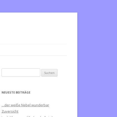
S
u
c
h
NEUESTE BEITRÄGE
e
n
…der weiße Nebel wunderbar
n
Zuversicht
a