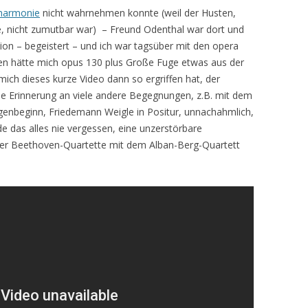
lharmonie
nicht wahrnehmen konnte (weil der Husten,
e, nicht zumutbar war) – Freund Odenthal war dort und
ion – begeistert – und ich war tagsüber mit den opera
en hätte mich opus 130 plus Große Fuge etwas aus der
ich dieses kurze Video dann so ergriffen hat, der
, die Erinnerung an viele andere Begegnungen, z.B. mit dem
genbeginn, Friedemann Weigle in Positur, unnachahmlich,
e das alles nie vergessen, eine unzerstörbare
 der Beethoven-Quartette mit dem Alban-Berg-Quartett