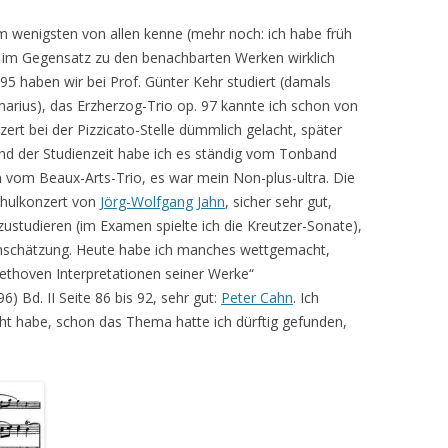
am wenigsten von allen kenne (mehr noch: ich habe früh
tzt im Gegensatz zu den benachbarten Werken wirklich
95 haben wir bei Prof. Günter Kehr studiert (damals
marius), das Erzherzog-Trio op. 97 kannte ich schon von
ert bei der Pizzicato-Stelle dümmlich gelacht, später
d der Studienzeit habe ich es ständig vom Tonband
nn vom Beaux-Arts-Trio, es war mein Non-plus-ultra. Die
chulkonzert von
Jörg-Wolfgang Jahn
, sicher sehr gut,
zustudieren (im Examen spielte ich die Kreutzer-Sonate),
leinschätzung. Heute habe ich manches wettgemacht,
ethoven Interpretationen seiner Werke“
) Bd. II Seite 86 bis 92, sehr gut:
Peter Cahn
. Ich
ht habe, schon das Thema hatte ich dürftig gefunden,