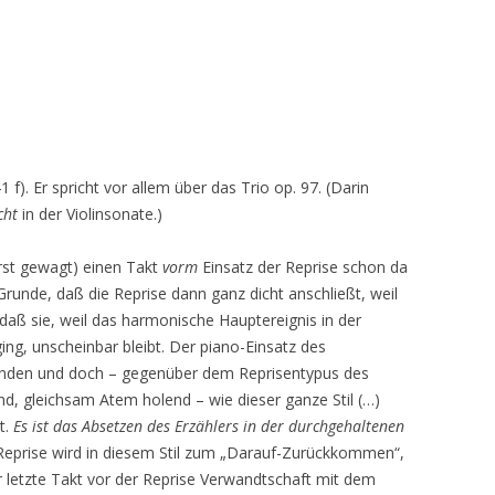
 f). Er spricht vor allem über das Trio op. 97. (Darin
cht
in der Violinsonate.)
erst gewagt) einen Takt
vorm
Einsatz der Reprise schon da
runde, daß die Reprise dann ganz dicht anschließt, weil
daß sie, weil das harmonische Hauptereignis in der
ng, unscheinbar bleibt. Der piano-Einsatz des
unden und doch – gegenüber dem Reprisentypus des
end, gleichsam Atem holend – wie dieser ganze Stil (…)
t.
Es ist das Absetzen des Erzählers in der durchgehaltenen
Reprise wird in diesem Stil zum „Darauf-Zurückkommen“,
 letzte Takt vor der Reprise Verwandtschaft mit dem