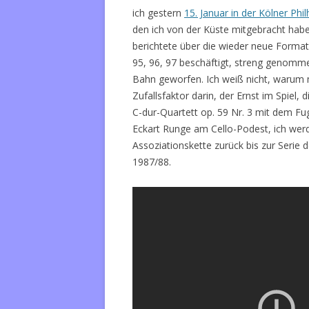
ich gestern
15. Januar in der Kölner Phi
den ich von der Küste mitgebracht hab
berichtete über die wieder neue Format
95, 96, 97 beschäftigt, streng genomm
Bahn geworfen. Ich weiß nicht, warum m
Zufallsfaktor darin, der Ernst im Spiel
C-dur-Quartett op. 59 Nr. 3 mit dem Fu
Eckart Runge am Cello-Podest, ich werd
Assoziationskette zurück bis zur Serie
1987/88.