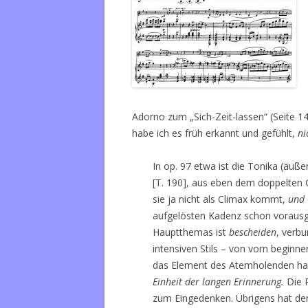
Adorno zum „Sich-Zeit-lassen“ (Seite 141
habe ich es früh erkannt und gefühlt,
ni
In op. 97 etwa ist die Tonika (äuß
[T. 190], aus eben dem doppelten G
sie ja nicht als Climax kommt,
und
aufgelösten Kadenz schon vorausgi
Hauptthemas ist
bescheiden
, verb
intensiven Stils – von vorn beginn
das Element des Atemholenden ha
Einheit der langen Erinnerung.
Die 
zum Eingedenken. Übrigens hat der