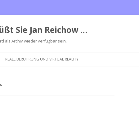
üßt Sie Jan Reichow …
ird als Archiv wieder verfügbar sein.
Zum
Inhalt
REALE BERÜHRUNG UND VIRTUAL REALITY
springen
6