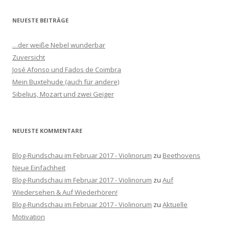
c
h
NEUESTE BEITRÄGE
e
n
…der weiße Nebel wunderbar
n
Zuversicht
a
José Afonso und Fados de Coimbra
c
Mein Buxtehude (auch für andere)
h
Sibelius, Mozart und zwei Geiger
:
NEUESTE KOMMENTARE
Blog-Rundschau im Februar 2017 - Violinorum
zu
Beethovens
Neue Einfachheit
Blog-Rundschau im Februar 2017 - Violinorum
zu
Auf
Wiedersehen & Auf Wiederhören!
Blog-Rundschau im Februar 2017 - Violinorum
zu
Aktuelle
Motivation