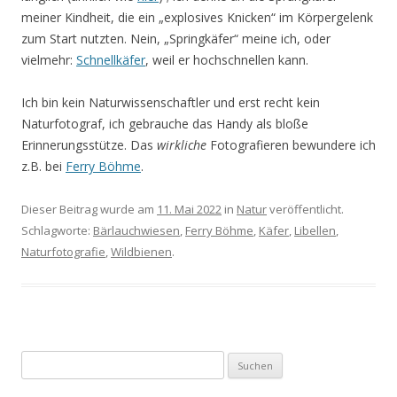
meiner Kindheit, die ein „explosives Knicken“ im Körpergelenk
zum Start nutzten. Nein, „Springkäfer“ meine ich, oder
vielmehr:
Schnellkäfer
, weil er hochschnellen kann.
Ich bin kein Naturwissenschaftler und erst recht kein
Naturfotograf, ich gebrauche das Handy als bloße
Erinnerungsstütze. Das
wirkliche
Fotografieren bewundere ich
z.B. bei
Ferry Böhme
.
Dieser Beitrag wurde am
11. Mai 2022
in
Natur
veröffentlicht.
Schlagworte:
Bärlauchwiesen
,
Ferry Böhme
,
Käfer
,
Libellen
,
Naturfotografie
,
Wildbienen
.
S
u