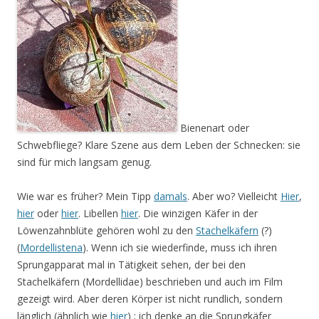
Bienenart oder
Schwebfliege? Klare Szene aus dem Leben der Schnecken: sie
sind für mich langsam genug.
Wie war es früher? Mein Tipp
damals
. Aber wo? Vielleicht
Hier
,
hier
oder
hier
. Libellen
hier
. Die winzigen Käfer in der
Löwenzahnblüte gehören wohl zu den
Stachelkäfern
(?)
(
Mordellistena
). Wenn ich sie wiederfinde, muss ich ihren
Sprungapparat mal in Tätigkeit sehen, der bei den
Stachelkäfern (Mordellidae) beschrieben und auch im Film
gezeigt wird. Aber deren Körper ist nicht rundlich, sondern
länglich (ähnlich wie
hier
) ; ich denke an die Sprungkäfer