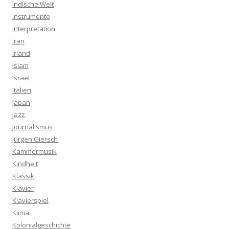
Indische Welt
Instrumente
Interpretation
Iran
Irland
Islam
Israel
Italien
Japan
Jazz
Journalismus
Jürgen Giersch
Kammermusik
Kindheit
Klassik
Klavier
Klavierspiel
Klima
Kolonialgeschichte