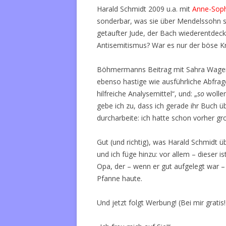
Harald Schmidt 2009 u.a. mit
Anne-Soph
sonderbar, was sie über Mendelssohn sa
getaufter Jude, der Bach wiederentdeckt
Antisemitismus? War es nur der böse Kr
Böhmermanns Beitrag mit Sahra Wag
ebenso hastige wie ausführliche Abfrag
hilfreiche Analysemittel“, und: „
so
wollen
gebe ich zu, dass ich gerade ihr Buch 
durcharbeite: ich hatte schon vorher g
Gut (und richtig), was Harald Schmidt ü
und ich füge hinzu: vor allem – dieser is
Opa, der – wenn er gut aufgelegt war –
Pfanne haute.
Und jetzt folgt Werbung! (Bei mir gratis