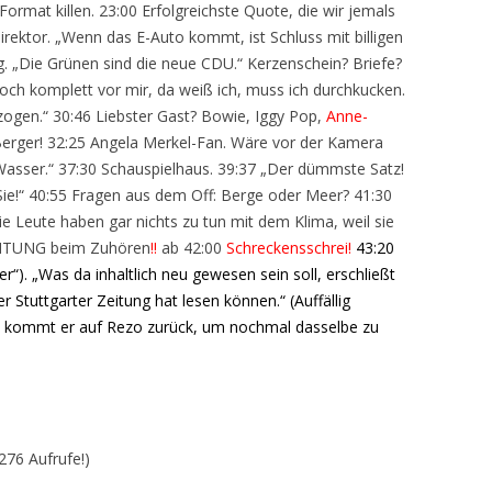
n Format killen. 23:00 Erfolgreichste Quote, die wir jemals
direktor. „Wenn das E-Auto kommt, ist Schluss mit billigen
. „Die Grünen sind die neue CDU.“ Kerzenschein? Briefe?
och komplett vor mir, da weiß ich, muss ich durchkucken.
zogen.“ 30:46 Liebster Gast? Bowie, Iggy Pop,
Anne-
erger! 32:25 Angela Merkel-Fan. Wäre vor der Kamera
 Wasser.“ 37:30 Schauspielhaus. 39:37 „Der dümmste Satz!
Sie!“ 40:55 Fragen aus dem Off: Berge oder Meer? 41:30
„Die Leute haben gar nichts zu tun mit dem Klima, weil sie
ACHTUNG beim Zuhören
!!
ab 42:00
Schreckensschrei!
43:20
). „Was da inhaltlich neu gewesen sein soll, erschließt
er Stuttgarter Zeitung hat lesen können.“ (Auffällig
m kommt er auf Rezo zurück, um nochmal dasselbe zu
276 Aufrufe!)