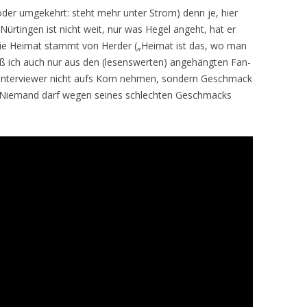
oder umgekehrt: steht mehr unter Strom) denn je, hier
, Nürtingen ist nicht weit, nur was Hegel angeht, hat er
r die Heimat stammt von Herder („Heimat ist das, wo man
eiß ich auch nur aus den (lesenswerten) angehängten Fan-
n Interviewer nicht aufs Korn nehmen, sondern Geschmack
n: „Niemand darf wegen seines schlechten Geschmacks