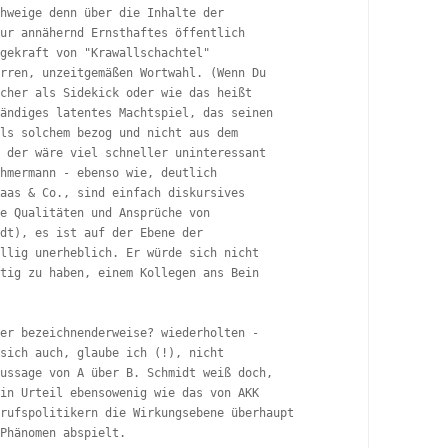
hweige denn über die Inhalte der

ur annähernd Ernsthaftes öffentlich

gekraft von "Krawallschachtel"

rren, unzeitgemäßen Wortwahl. (Wenn Du

cher als Sidekick oder wie das heißt

ändiges latentes Machtspiel, das seinen

ls solchem bezog und nicht aus dem

 der wäre viel schneller uninteressant

hmermann - ebenso wie, deutlich

aas & Co., sind einfach diskursives

e Qualitäten und Ansprüche von

dt), es ist auf der Ebene der

llig unerheblich. Er würde sich nicht

tig zu haben, einem Kollegen ans Bein

er bezeichnenderweise? wiederholten -

sich auch, glaube ich (!), nicht

ussage von A über B. Schmidt weiß doch,

in Urteil ebensowenig wie das von AKK

rufspolitikern die Wirkungsebene überhaupt

Phänomen abspielt.
