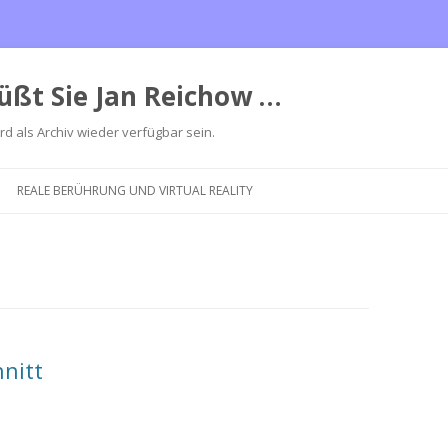
üßt Sie Jan Reichow …
ird als Archiv wieder verfügbar sein.
Zum
Inhalt
REALE BERÜHRUNG UND VIRTUAL REALITY
springen
nitt