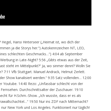
 Hegel, Hansi Hinterseer („Heimat ist, wo dich der
ommen ja die Storys her.“) Autokennzeichen NT, LEO,
ines schlechten Geschmacks…“) 4:04 ab September
 Werbung in Late-Night? 5:56 „Gibts etwas aus der Zeit,
t steht im Mittelpunkt?“ Ja, wo sinmer denn!? Wolln Sie
? 7:11 Vfb Stuttgart. Manuel Andrack, Helmut Zerlett.
n der Show kanalisiert werden.“ 9:35 Satz vollenden… 12:00
ber Youtube. 14:40 Rezo: „Unfassbar schlecht von der
r Fernsehen. Durchschnittsalter der Zuschauer. 19:10
ht für H.Schm.-Show. „Ich wusste, dass er es als
Krawallschachtel…“ 19:50 Nur ins ZDF nach Mitternacht?
nur New York und Los Angeles. Funktioniert nur täglich!