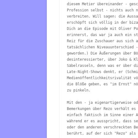
diesem Metier übereinander - gesc
Profession selbst - nichts auch n
verbreiten. Will sagen: die Aussa
erschöpft sich völlig in der biza
Dich an die Episode mit Oliver Po
erinnerst, das war ja auch ein st
Reiz für die Zuschauer aus sich a
tatsächlichen Niveauunterschied -
geworden.) Die Äußerungen über Bö
desinteressierter, über Joko & Kl
Säbelrasseln, denn was er über di
Late-Night-Shows denkt, er (Schmi
Medienöffentlichkeitsrivalität vö
die Blöße geben, es "im Ernst" nö
zu pinkeln.

Mit den - ja eigenartigerweise od
Bemerkungen über Rezo verhält es 
einfach faktisch im Sinne einer A
während er es ausspricht, dass se
oder den anderen verschreckten Be
berührt, auf der sich "Rezo" als 