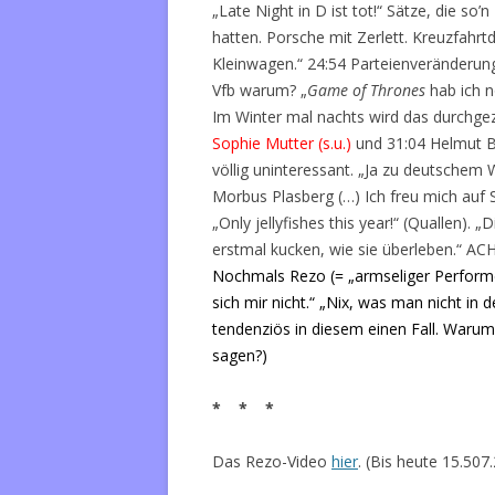
„Late Night in D ist tot!“ Sätze, die so’
hatten. Porsche mit Zerlett. Kreuzfahrt
Kleinwagen.“ 24:54 Parteienveränderung
Vfb warum? „
Game of Thrones
hab ich n
Im Winter mal nachts wird das durchge
Sophie Mutter (s.u.)
und 31:04 Helmut B
völlig uninteressant. „Ja zu deutschem
Morbus Plasberg (…) Ich freu mich auf 
„Only jellyfishes this year!“ (Quallen). 
erstmal kucken, wie sie überleben.“ 
Nochmals Rezo (= „armseliger Performer“
sich mir nicht.“ „Nix, was man nicht in d
tendenziös in diesem einen Fall. Waru
sagen?)
* * *
Das Rezo-Video
hier
. (Bis heute
15.507.