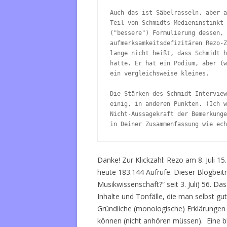
Auch das ist Säbelrasseln, aber a
Teil von Schmidts Medieninstinkt 
("bessere") Formulierung dessen, 
aufmerksamkeitsdefizitären Rezo-Z
lange nicht heißt, dass Schmidt h
hätte. Er hat ein Podium, aber (w
ein vergleichsweise kleines.

Die Stärken des Schmidt-Interview
einig, in anderen Punkten. (Ich w
Nicht-Aussagekraft der Bemerkunge
in Deiner Zusammenfassung wie ech
Danke! Zur Klickzahl: Rezo am 8. Juli
15.
heute 183.144 Aufrufe. Dieser Blogbeitr
Musikwissenschaft?“ seit 3. Juli) 56. Da
Inhalte und Tonfälle, die man selbst g
Gründliche (monologische) Erklärunge
können (nicht anhören müssen). Eine 