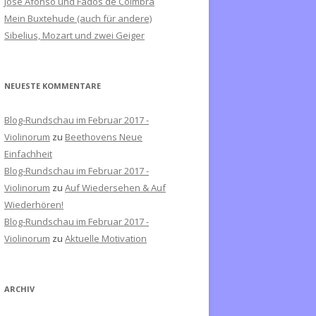
José Afonso und Fados de Coimbra
c
Mein Buxtehude (auch für andere)
h
Sibelius, Mozart und zwei Geiger
:
NEUESTE KOMMENTARE
Blog-Rundschau im Februar 2017 -
Violinorum
zu
Beethovens Neue
Einfachheit
Blog-Rundschau im Februar 2017 -
Violinorum
zu
Auf Wiedersehen & Auf
Wiederhören!
Blog-Rundschau im Februar 2017 -
Violinorum
zu
Aktuelle Motivation
ARCHIV