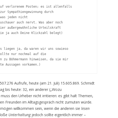
uf verlorenem Posten; es ist allenfalls

zur Sympathiengewinnung durch

was jeden nicht

uschauer auch nervt. Was aber noch

ier außergewöhnliche Urteilskraft

ie ja auch Deine Klickzahl belegt)

s liegen ja, da waren wir uns sowieso

ollte nur nochmal auf die

n zu Böhmermann hinweisen, da sie mir

te Aussagen vorkamen.)
507.276 Aufrufe, heute (am 21. Juli) 15.605.869. Schmidt
ag bis heute: 32, ein anderer („Wozu
s muss den Urheber nicht irritieren: es gibt halt Themen,
uten Freunden im Alltagsgespräch nicht zumuten würde.
n mögen willkommen sein, wenn die anderen sie
lesen
bloße
Unterhaltung
jedoch sollte eigentlich immer –