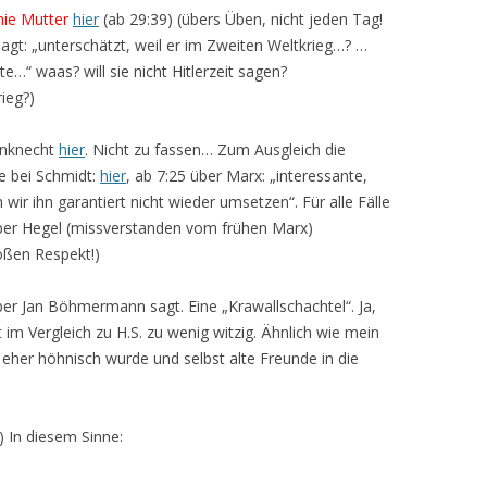
ie Mutter
hier
(ab 29:39) (übers Üben, nicht jeden Tag!
gt: „unterschätzt, weil er im Zweiten Weltkrieg…? …
e…“ waas? will sie nicht Hitlerzeit sagen?
ieg?)
enknecht
hier
. Nicht zu fassen… Zum Ausgleich die
e bei Schmidt:
hier
, ab 7:25 über Marx: „interessante,
 wir ihn garantiert nicht wieder umsetzen“. Für alle Fälle
über Hegel (missverstanden vom frühen Marx)
roßen Respekt!)
ber Jan Böhmermann sagt. Eine „Krawallschachtel“. Ja,
t im Vergleich zu H.S. zu wenig witzig. Ähnlich wie mein
 eher höhnisch wurde und selbst alte Freunde in die
!) In diesem Sinne: