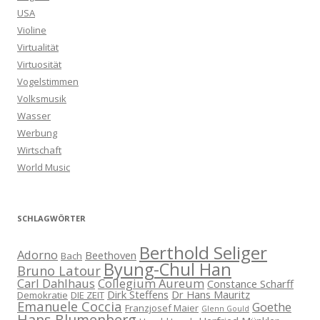
USA
Violine
Virtualität
Virtuosität
Vogelstimmen
Volksmusik
Wasser
Werbung
Wirtschaft
World Music
SCHLAGWÖRTER
Berthold Seliger
Adorno
Beethoven
Bach
Byung-Chul Han
Bruno Latour
Carl Dahlhaus
Collegium Aureum
Constance Scharff
Dirk Steffens
Dr Hans Mauritz
Demokratie
DIE ZEIT
Emanuele Coccia
Goethe
Franzjosef Maier
Glenn Gould
Hans Blumenberg