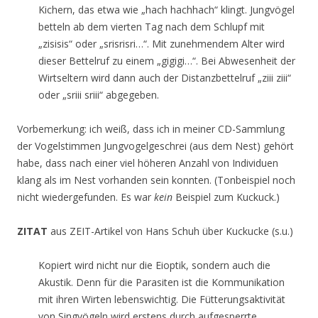
Kichern, das etwa wie „hach hachhach“ klingt. Jungvögel
betteln ab dem vierten Tag nach dem Schlupf mit
„zisisis“ oder „srisrisri…“. Mit zunehmendem Alter wird
dieser Bettelruf zu einem „gigigi…“. Bei Abwesenheit der
Wirtseltern wird dann auch der Distanzbettelruf „ziii ziii“
oder „sriii sriii“ abgegeben.
Vorbemerkung: ich weiß, dass ich in meiner CD-Sammlung
der Vogelstimmen Jungvogelgeschrei (aus dem Nest) gehört
habe, dass nach einer viel höheren Anzahl von Individuen
klang als im Nest vorhanden sein konnten. (Tonbeispiel noch
nicht wiedergefunden. Es war
kein
Beispiel zum Kuckuck.)
ZITAT
aus ZEIT-Artikel von Hans Schuh über Kuckucke (s.u.)
Kopiert wird nicht nur die Eioptik, sondern auch die
Akustik. Denn für die Parasiten ist die Kommunikation
mit ihren Wirten lebenswichtig. Die Fütterungsaktivität
von Singvögeln wird erstens durch aufgesperrte