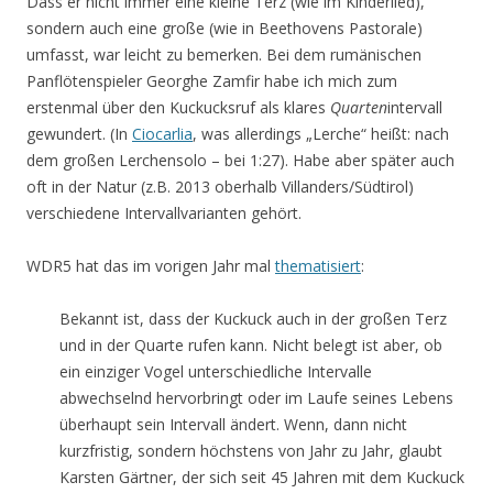
Dass er nicht immer eine kleine Terz (wie im Kinderlied),
sondern auch eine große (wie in Beethovens Pastorale)
umfasst, war leicht zu bemerken. Bei dem rumänischen
Panflötenspieler Georghe Zamfir habe ich mich zum
erstenmal über den Kuckucksruf als klares
Quarten
intervall
gewundert. (In
Ciocarlia
, was allerdings „Lerche“ heißt: nach
dem großen Lerchensolo – bei 1:27). Habe aber später auch
oft in der Natur (z.B. 2013 oberhalb Villanders/Südtirol)
verschiedene Intervallvarianten gehört.
WDR5 hat das im vorigen Jahr mal
thematisiert
:
Bekannt ist, dass der Kuckuck auch in der großen Terz
und in der Quarte rufen kann. Nicht belegt ist aber, ob
ein einziger Vogel unterschiedliche Intervalle
abwechselnd hervorbringt oder im Laufe seines Lebens
überhaupt sein Intervall ändert. Wenn, dann nicht
kurzfristig, sondern höchstens von Jahr zu Jahr, glaubt
Karsten Gärtner, der sich seit 45 Jahren mit dem Kuckuck