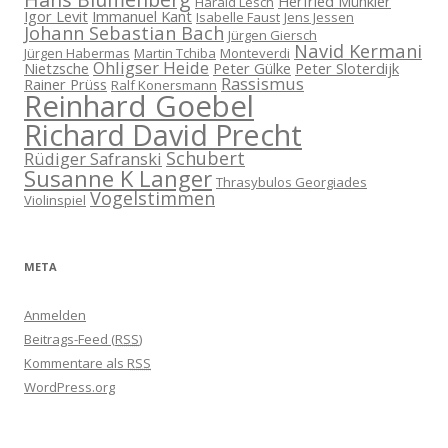
Herfried Münkler
Harald Lesch
Igor Levit
Immanuel Kant
Isabelle Faust
Jens Jessen
Johann Sebastian Bach
Jürgen Giersch
Navid Kermani
Jürgen Habermas
Martin Tchiba
Monteverdi
Ohligser Heide
Nietzsche
Peter Gülke
Peter Sloterdijk
Rassismus
Rainer Prüss
Ralf Konersmann
Reinhard Goebel
Richard David Precht
Schubert
Rüdiger Safranski
Susanne K Langer
Thrasybulos Georgiades
Vogelstimmen
Violinspiel
META
Anmelden
Beitrags-Feed (
RSS
)
Kommentare als
RSS
WordPress.org