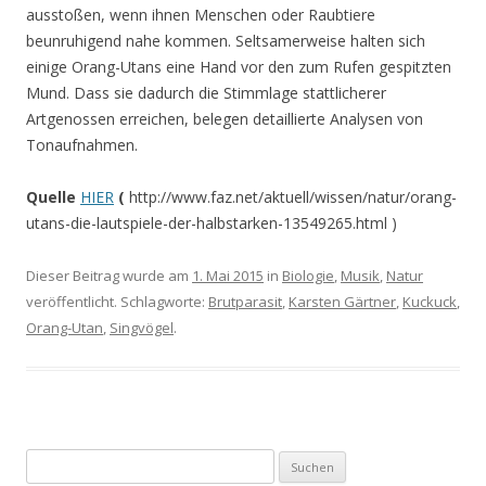
ausstoßen, wenn ihnen Menschen oder Raubtiere
beunruhigend nahe kommen. Seltsamerweise halten sich
einige Orang-Utans eine Hand vor den zum Rufen gespitzten
Mund. Dass sie dadurch die Stimmlage stattlicherer
Artgenossen erreichen, belegen detaillierte Analysen von
Tonaufnahmen.
Quelle
HIER
(
http://www.faz.net/aktuell/wissen/natur/orang-
utans-die-lautspiele-der-halbstarken-13549265.html )
Dieser Beitrag wurde am
1. Mai 2015
in
Biologie
,
Musik
,
Natur
veröffentlicht. Schlagworte:
Brutparasit
,
Karsten Gärtner
,
Kuckuck
,
Orang-Utan
,
Singvögel
.
S