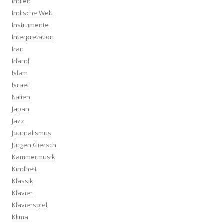
Indien
Indische Welt
Instrumente
Interpretation
Iran
Irland
Islam
Israel
Italien
Japan
Jazz
Journalismus
Jürgen Giersch
Kammermusik
Kindheit
Klassik
Klavier
Klavierspiel
Klima