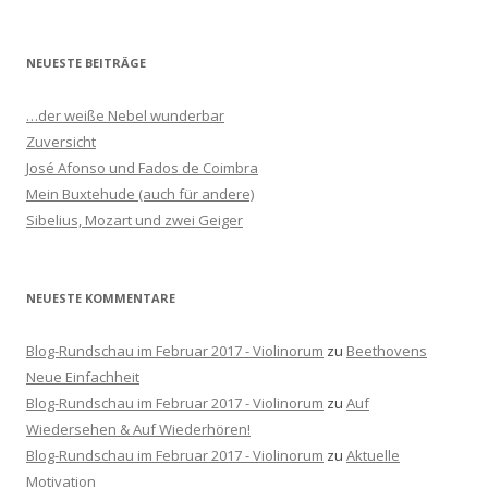
u
c
h
NEUESTE BEITRÄGE
e
n
…der weiße Nebel wunderbar
n
Zuversicht
a
José Afonso und Fados de Coimbra
c
Mein Buxtehude (auch für andere)
h
Sibelius, Mozart und zwei Geiger
:
NEUESTE KOMMENTARE
Blog-Rundschau im Februar 2017 - Violinorum
zu
Beethovens
Neue Einfachheit
Blog-Rundschau im Februar 2017 - Violinorum
zu
Auf
Wiedersehen & Auf Wiederhören!
Blog-Rundschau im Februar 2017 - Violinorum
zu
Aktuelle
Motivation