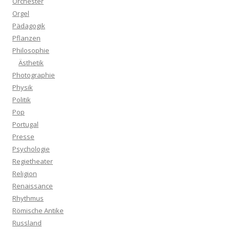
Orchester
Orgel
Pädagogik
Pflanzen
Philosophie
Ästhetik
Photographie
Physik
Politik
Pop
Portugal
Presse
Psychologie
Regietheater
Religion
Renaissance
Rhythmus
Römische Antike
Russland