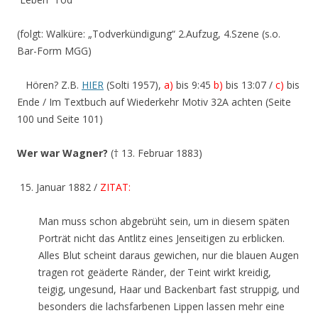
(folgt: Walküre: „Todverkündigung“ 2.Aufzug, 4.Szene (s.o.
Bar-Form MGG)
Hören? Z.B.
HIER
(Solti 1957),
a)
bis 9:45
b)
bis 13:07 /
c)
bis
Ende / Im Textbuch auf Wiederkehr Motiv 32A achten (Seite
100 und Seite 101)
Wer war Wagner?
(† 13. Februar 1883)
15. Januar 1882 /
ZITAT:
Man muss schon abgebrüht sein, um in diesem späten
Porträt nicht das Antlitz eines Jenseitigen zu erblicken.
Alles Blut scheint daraus gewichen, nur die blauen Augen
tragen rot geäderte Ränder, der Teint wirkt kreidig,
teigig, ungesund, Haar und Backenbart fast struppig, und
besonders die lachsfarbenen Lippen lassen mehr eine