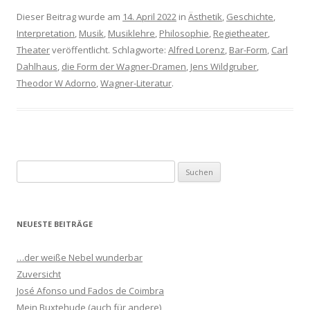
Dieser Beitrag wurde am
14. April 2022
in
Ästhetik
,
Geschichte
,
Interpretation
,
Musik
,
Musiklehre
,
Philosophie
,
Regietheater
,
Theater
veröffentlicht. Schlagworte:
Alfred Lorenz
,
Bar-Form
,
Carl
Dahlhaus
,
die Form der Wagner-Dramen
,
Jens Wildgruber
,
Theodor W Adorno
,
Wagner-Literatur
.
S
u
c
h
NEUESTE BEITRÄGE
e
n
…der weiße Nebel wunderbar
n
Zuversicht
a
José Afonso und Fados de Coimbra
c
Mein Buxtehude (auch für andere)