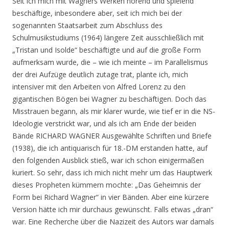
Seit ich mich mit Wagners Werken hörend und spielend
beschäftige, inbesondere aber, seit ich mich bei der
sogenannten Staatsarbeit zum Abschluss des
Schulmusikstudiums (1964) längere Zeit ausschließlich mit
„Tristan und Isolde“ beschäftigte und auf die große Form
aufmerksam wurde, die – wie ich meinte – im Parallelismus
der drei Aufzüge deutlich zutage trat, plante ich, mich
intensiver mit den Arbeiten von Alfred Lorenz zu den
gigantischen Bögen bei Wagner zu beschäftigen. Doch das
Misstrauen begann, als mir klarer wurde, wie tief er in die NS-
Ideologie verstrickt war, und als ich am Ende der beiden
Bände RICHARD WAGNER Ausgewählte Schriften und Briefe
(1938), die ich antiquarisch für 18.-DM erstanden hatte, auf
den folgenden Ausblick stieß, war ich schon einigermaßen
kuriert. So sehr, dass ich mich nicht mehr um das Hauptwerk
dieses Propheten kümmern mochte: „Das Geheimnis der
Form bei Richard Wagner“ in vier Bänden. Aber eine kürzere
Version hätte ich mir durchaus gewünscht. Falls etwas „dran“
war. Eine Recherche über die Nazizeit des Autors war damals