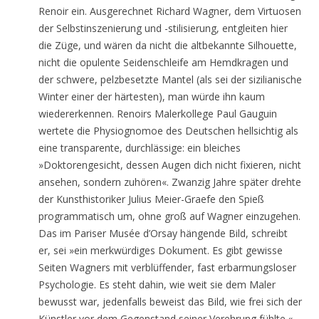
Renoir ein. Ausgerechnet Richard Wagner, dem Virtuosen
der Selbstinszenierung und -stilisierung, entgleiten hier
die Züge, und wären da nicht die altbekannte Silhouette,
nicht die opulente Seidenschleife am Hemdkragen und
der schwere, pelzbesetzte Mantel (als sei der sizilianische
Winter einer der härtesten), man würde ihn kaum
wiedererkennen. Renoirs Malerkollege Paul Gauguin
wertete die Physiognomoe des Deutschen hellsichtig als
eine transparente, durchlässige: ein bleiches
»Doktorengesicht, dessen Augen dich nicht fixieren, nicht
ansehen, sondern zuhören«. Zwanzig Jahre später drehte
der Kunsthistoriker Julius Meier-Graefe den Spieß
programmatisch um, ohne groß auf Wagner einzugehen.
Das im Pariser Musée d’Orsay hängende Bild, schreibt
er, sei »ein merkwürdiges Dokument. Es gibt gewisse
Seiten Wagners mit verblüffender, fast erbarmungsloser
Psychologie. Es steht dahin, wie weit sie dem Maler
bewusst war, jedenfalls beweist das Bild, wie frei sich der
Künstler vor dem Gegenstand seiner Verehrung fühlte.«