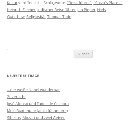
Kultur
veröffentlicht. Schlagworte:
"Reiseführer"
,
"Shiva's Places"
,
Heinrich Zimmer
,
Indischer Reiseführer
,
Jan Pieper
,
Niels
Gutschow
,
Religiosität
,
Thomas Tode
.
S
u
c
h
NEUESTE BEITRÄGE
e
n
…der weiße Nebel wunderbar
n
Zuversicht
a
José Afonso und Fados de Coimbra
c
Mein Buxtehude (auch für andere)
h
Sibelius, Mozart und zwei Geiger
: