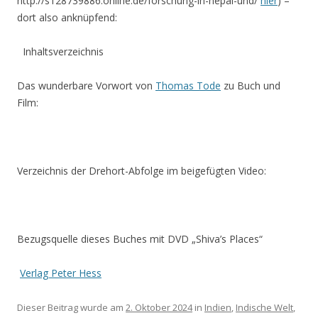
http://s128739886.online.de/forschung-in-nepal-und/
hier
) –
dort also anknüpfend:
Inhaltsverzeichnis
Das wunderbare Vorwort von
Thomas Tode
zu Buch und
Film:
Verzeichnis der Drehort-Abfolge im beigefügten Video:
Bezugsquelle dieses Buches mit DVD „Shiva’s Places“
Verlag Peter Hess
Dieser Beitrag wurde am
2. Oktober 2024
in
Indien
,
Indische Welt
,