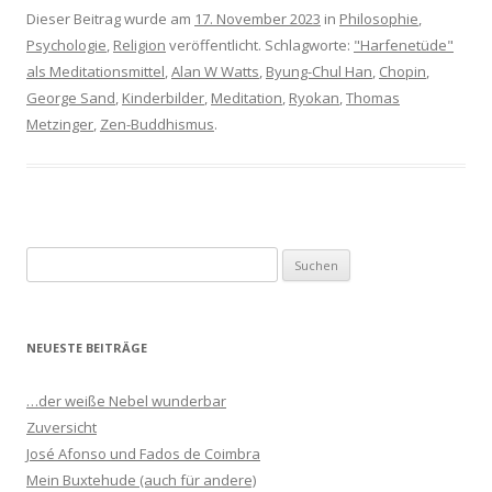
Dieser Beitrag wurde am
17. November 2023
in
Philosophie
,
Psychologie
,
Religion
veröffentlicht. Schlagworte:
"Harfenetüde"
als Meditationsmittel
,
Alan W Watts
,
Byung-Chul Han
,
Chopin
,
George Sand
,
Kinderbilder
,
Meditation
,
Ryokan
,
Thomas
Metzinger
,
Zen-Buddhismus
.
S
u
c
h
NEUESTE BEITRÄGE
e
n
…der weiße Nebel wunderbar
n
Zuversicht
a
José Afonso und Fados de Coimbra
c
Mein Buxtehude (auch für andere)