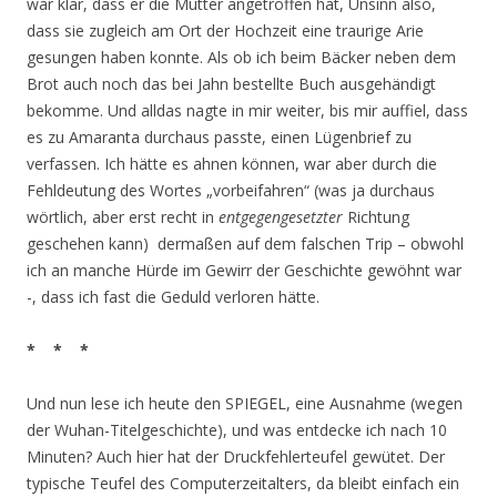
war klar, dass er die Mutter angetroffen hat, Unsinn also,
dass sie zugleich am Ort der Hochzeit eine traurige Arie
gesungen haben konnte. Als ob ich beim Bäcker neben dem
Brot auch noch das bei Jahn bestellte Buch ausgehändigt
bekomme. Und alldas nagte in mir weiter, bis mir auffiel, dass
es zu Amaranta durchaus passte, einen Lügenbrief zu
verfassen. Ich hätte es ahnen können, war aber durch die
Fehldeutung des Wortes „vorbeifahren“ (was ja durchaus
wörtlich, aber erst recht in
entgegengesetzter
Richtung
geschehen kann) dermaßen auf dem falschen Trip – obwohl
ich an manche Hürde im Gewirr der Geschichte gewöhnt war
-, dass ich fast die Geduld verloren hätte.
* * *
Und nun lese ich heute den SPIEGEL, eine Ausnahme (wegen
der Wuhan-Titelgeschichte), und was entdecke ich nach 10
Minuten? Auch hier hat der Druckfehlerteufel gewütet. Der
typische Teufel des Computerzeitalters, da bleibt einfach ein