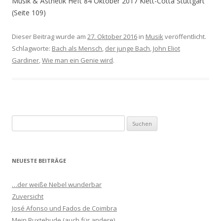
Musik & Ästhetik Heft 84 Oktober 2017 Klett-Cotta Stuttgart
(Seite 109)
Dieser Beitrag wurde am
27. Oktober 2016
in
Musik
veröffentlicht.
Schlagworte:
Bach als Mensch
,
der junge Bach
,
John Eliot
Gardiner
,
Wie man ein Genie wird
.
S
u
c
h
NEUESTE BEITRÄGE
e
n
…der weiße Nebel wunderbar
n
Zuversicht
a
José Afonso und Fados de Coimbra
c
Mein Buxtehude (auch für andere)