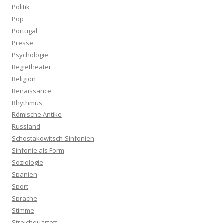
Politik
Pop
Portugal
Presse
Psychologie
Regietheater
Religion
Renaissance
Rhythmus
Römische Antike
Russland
Schostakowitsch-Sinfonien
Sinfonie als Form
Soziologie
Spanien
Sport
Sprache
Stimme
Streichquartett