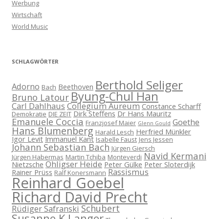
Werbung
Wirtschaft
World Music
SCHLAGWÖRTER
Berthold Seliger
Adorno
Beethoven
Bach
Byung-Chul Han
Bruno Latour
Carl Dahlhaus
Collegium Aureum
Constance Scharff
Dirk Steffens
Dr Hans Mauritz
Demokratie
DIE ZEIT
Emanuele Coccia
Goethe
Franzjosef Maier
Glenn Gould
Hans Blumenberg
Herfried Münkler
Harald Lesch
Igor Levit
Immanuel Kant
Isabelle Faust
Jens Jessen
Johann Sebastian Bach
Jürgen Giersch
Navid Kermani
Jürgen Habermas
Martin Tchiba
Monteverdi
Ohligser Heide
Nietzsche
Peter Gülke
Peter Sloterdijk
Rassismus
Rainer Prüss
Ralf Konersmann
Reinhard Goebel
Richard David Precht
Schubert
Rüdiger Safranski
Susanne K Langer