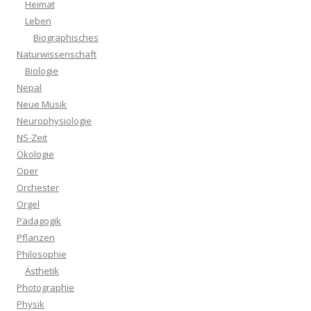
Heimat
Leben
Biographisches
Naturwissenschaft
Biologie
Nepal
Neue Musik
Neurophysiologie
NS-Zeit
Ökologie
Oper
Orchester
Orgel
Pädagogik
Pflanzen
Philosophie
Ästhetik
Photographie
Physik