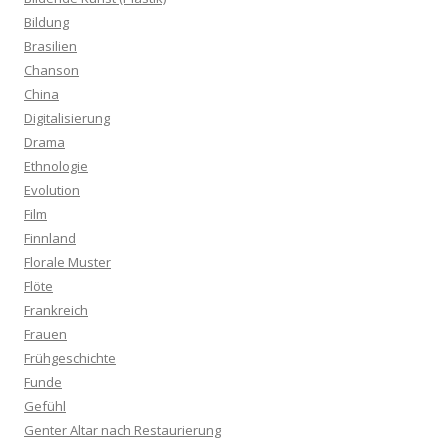
Bildung
Brasilien
Chanson
China
Digitalisierung
Drama
Ethnologie
Evolution
Film
Finnland
Florale Muster
Flöte
Frankreich
Frauen
Frühgeschichte
Funde
Gefühl
Genter Altar nach Restaurierung