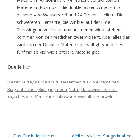
Materie im Kosmos – die dunkle lassen wir jetzt mal
beiseite – ist Wasserstoff und 24 Prozent Helium. Die
schwereren Elemente, die wir hier auf der Erde
überwiegend vorfinden und aus denen wir bestehen,
kommen von den restlichen zwei Prozent. Aber alles das
wird von der Dunklen Materie überwältigt, von der es
fünfmal so viel wie sichtbare Materie gibt.
Quelle
hier
Dieser Beitrag wurde am
26. Dezember 2017
in
Allgemeines
,
Biographisches
,
Biologie
,
Leben
,
Natur
,
Naturwissenschaft
,
Tägliches
veröffentlicht. Schlagworte:
Weltall und Urwelt
.
Beitrags-
←
Das Glück der Unruhe
„Weltmusik“ der Sängerknaben