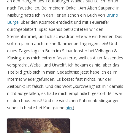
an den Hängen des Teutoburger Waldes suchte ich fortan
nach Faustkeilen. Bei meinem Onkel „Am Alten Saupark“ in
Misburg hatte ich in den Ferien schon ein Buch von
Bruno
Bürgel
über den Kosmos entdeckt und mit Feuereifer
durchgeblättert. Spät abends betrachteten wir den
Sternenhimmel, und ich schwadronierte wie ein Kenner. Das
sollten ja nun auch meine Rahmenbedingungen sein! Und
eines Tages lag ein Buch im Schaufenster bei Velhagen &
Klasing, das mich extrem faszinierte, weil es Allumfassendes
versprach: „Weltall und Urwelt“. Ich bekam es nie, aber das
Titelbild grub sich in mein Gedächtnis; jetzt habe ich es im
Internet wiedergefunden. Es kostet fast nichts, nur der
Zeitpunkt ist falsch. Und das Wort „kurzweilig“ ist mir damals
nicht aufgefallen, es hätte mich empfindlich gestört. Mir war
es durchaus ernst! Und die wirklichen Rahmenbedingungen
sehe ich heute bei Kant (siehe
hier
).