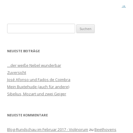
Navigation
→
S
u
c
h
NEUESTE BEITRÄGE
e
n
…der weiße Nebel wunderbar
n
Zuversicht
a
José Afonso und Fados de Coimbra
c
Mein Buxtehude (auch für andere)
h
Sibelius, Mozart und zwei Geiger
:
NEUESTE KOMMENTARE
Blog-Rundschau im Februar 2017 - Violinorum
zu
Beethovens