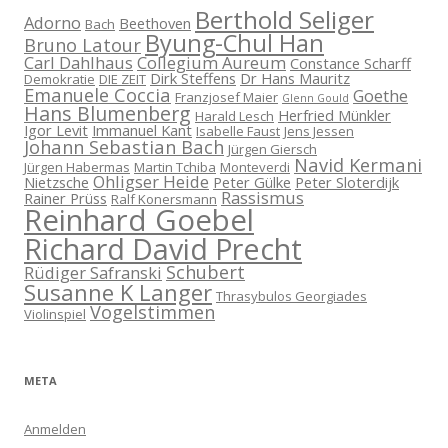
Berthold Seliger
Adorno
Beethoven
Bach
Byung-Chul Han
Bruno Latour
Carl Dahlhaus
Collegium Aureum
Constance Scharff
Dirk Steffens
Dr Hans Mauritz
Demokratie
DIE ZEIT
Emanuele Coccia
Goethe
Franzjosef Maier
Glenn Gould
Hans Blumenberg
Herfried Münkler
Harald Lesch
Igor Levit
Immanuel Kant
Isabelle Faust
Jens Jessen
Johann Sebastian Bach
Jürgen Giersch
Navid Kermani
Jürgen Habermas
Martin Tchiba
Monteverdi
Ohligser Heide
Nietzsche
Peter Gülke
Peter Sloterdijk
Rassismus
Rainer Prüss
Ralf Konersmann
Reinhard Goebel
Richard David Precht
Schubert
Rüdiger Safranski
Susanne K Langer
Thrasybulos Georgiades
Vogelstimmen
Violinspiel
META
Anmelden