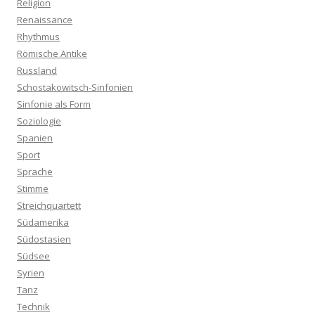
Religion
Renaissance
Rhythmus
Römische Antike
Russland
Schostakowitsch-Sinfonien
Sinfonie als Form
Soziologie
Spanien
Sport
Sprache
Stimme
Streichquartett
Südamerika
Südostasien
Südsee
Syrien
Tanz
Technik