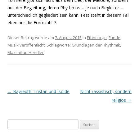
Formel ergibt sich nicht aus dem Lied, der Melodie, sondern
aus der Begleitung, deren Rhythmus – je nach Begleiter –
unterschiedlich gegliedert sein kann. Fest steht in diesem Fall
eben nur die Formzahl 7.
Dieser Beitrag wurde am
7. August 2015
in
Ethnologie
,
Funde
,
Musik
veröffentlicht. Schlagworte:
Grundlagen der Rhythmik
,
Maximilian Hendler
.
Beitrags-
←
Bayreuth: Tristan und Isolde
Nicht rassistisch, sondern
Navigation
religiös
→
S
u
c