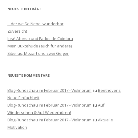
h
NEUESTE BEITRÄGE
e
n
…der weiße Nebel wunderbar
n
Zuversicht
a
José Afonso und Fados de Coimbra
c
Mein Buxtehude (auch für andere)
h
Sibelius, Mozart und zwei Geiger
:
NEUESTE KOMMENTARE
Blog-Rundschau im Februar 2017 - Violinorum
zu
Beethovens
Neue Einfachheit
Blog-Rundschau im Februar 2017 - Violinorum
zu
Auf
Wiedersehen & Auf Wiederhören!
Blog-Rundschau im Februar 2017 - Violinorum
zu
Aktuelle
Motivation