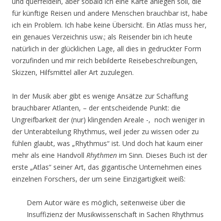
und querfeldein, aber sobald ich eine Karte anlegen soll, die
für künftige Reisen und andere Menschen brauchbar ist, habe
ich ein Problem. Ich habe keine Übersicht. Ein Atlas muss her,
ein genaues Verzeichnis usw.; als Reisender bin ich heute
natürlich in der glücklichen Lage, all dies in gedruckter Form
vorzufinden und mir reich bebilderte Reisebeschreibungen,
Skizzen, Hilfsmittel aller Art zuzulegen.
In der Musik aber gibt es wenige Ansätze zur Schaffung
brauchbarer Atlanten, – der entscheidende Punkt: die
Ungreifbarkeit der (nur) klingenden Areale -, noch weniger in
der Unterabteilung Rhythmus, weil jeder zu wissen oder zu
fühlen glaubt, was „Rhythmus“ ist. Und doch hat kaum einer
mehr als eine Handvoll
Rhythmen
im Sinn. Dieses Buch ist der
erste „Atlas“ seiner Art, das gigantische Unternehmen eines
einzelnen Forschers, der um seine Einzigartigkeit weiß:
Dem Autor wäre es möglich, seitenweise über die
Insuffizienz der Musikwissenschaft in Sachen Rhythmus