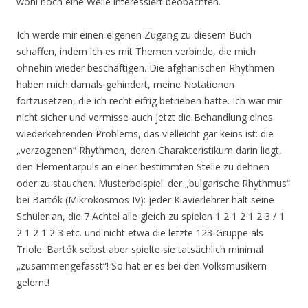
wohl noch eine Weile interessiert beobachten.
Ich werde mir einen eigenen Zugang zu diesem Buch
schaffen, indem ich es mit Themen verbinde, die mich
ohnehin wieder beschäftigen. Die afghanischen Rhythmen
haben mich damals gehindert, meine Notationen
fortzusetzen, die ich recht eifrig betrieben hatte. Ich war mir
nicht sicher und vermisse auch jetzt die Behandlung eines
wiederkehrenden Problems, das vielleicht gar keins ist: die
„verzogenen“ Rhythmen, deren Charakteristikum darin liegt,
den Elementarpuls an einer bestimmten Stelle zu dehnen
oder zu stauchen. Musterbeispiel: der „bulgarische Rhythmus“
bei Bartók (Mikrokosmos IV): jeder Klavierlehrer hält seine
Schüler an, die 7 Achtel alle gleich zu spielen 1 2 1 2 1 2 3 / 1
2 1 2 1 2 3 etc. und nicht etwa die letzte 123-Gruppe als
Triole. Bartók selbst aber spielte sie tatsächlich minimal
„zusammengefasst“! So hat er es bei den Volksmusikern
gelernt!