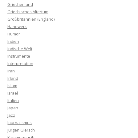
Griechenland
Griechisches Altertum
Großbritannien (England)
Handwerk
Humor
Indien
Indische Welt
Instrumente
Interpretation
Iran
Irland
Islam
Israel
Italien
Japan
Jazz
Journalismus
Jürgen Giersch
Kammermusik