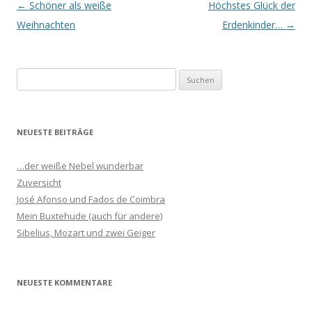
Beitrags-
←
Schöner als weiße
Höchstes Glück der
Navigation
Weihnachten
Erdenkinder…
→
S
u
c
h
NEUESTE BEITRÄGE
e
n
…der weiße Nebel wunderbar
n
Zuversicht
a
José Afonso und Fados de Coimbra
c
Mein Buxtehude (auch für andere)
h
Sibelius, Mozart und zwei Geiger
:
NEUESTE KOMMENTARE