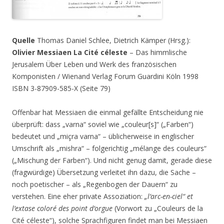
Quelle
Thomas Daniel Schlee, Dietrich Kämper (Hrsg.):
Olivier Messiaen La Cité céleste
– Das himmlische
Jerusalem Über Leben und Werk des französischen
Komponisten / Wienand Verlag Forum Guardini Köln 1998
ISBN 3-87909-585-X (Seite 79)
Offenbar hat Messiaen die einmal gefällte Entscheidung nie
überprüft: dass „varna“ soviel wie „couleur[s]“ („Farben“)
bedeutet und „miçra varna“ – üblicherweise in englischer
Umschrift als „mishra“ – folgerichtig „mélange des couleurs“
(„Mischung der Farben“). Und nicht genug damit, gerade diese
(fragwürdige) Übersetzung verleitet ihn dazu, die Sache –
noch poetischer – als „Regenbogen der Dauern“ zu
verstehen. Eine eher private Assoziation:
„l’arc-en-ciel“ et
l’extase coloré des point d’orgue
(Vorwort zu „Couleurs de la
Cité céleste“), solche Sprachfiguren findet man bei Messiaen