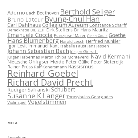
Berthold Seliger
Adorno
Beethoven
Bach
Byung-Chul Han
Bruno Latour
Carl Dahlhaus
Collegium Aureum
Constance Scharff
Dirk Steffens
Dr Hans Mauritz
Demokratie
DIE ZEIT
Emanuele Coccia
Goethe
Franzjosef Maier
Glenn Gould
Hans Blumenberg
Herfried Münkler
Harald Lesch
Igor Levit
Immanuel Kant
Isabelle Faust
Jens Jessen
Johann Sebastian Bach
Jürgen Giersch
Navid Kermani
Jürgen Habermas
Martin Tchiba
Monteverdi
Ohligser Heide
Nietzsche
Peter Gülke
Peter Sloterdijk
Rassismus
Rainer Prüss
Ralf Konersmann
Reinhard Goebel
Richard David Precht
Schubert
Rüdiger Safranski
Susanne K Langer
Thrasybulos Georgiades
Vogelstimmen
Violinspiel
META
Anmelden