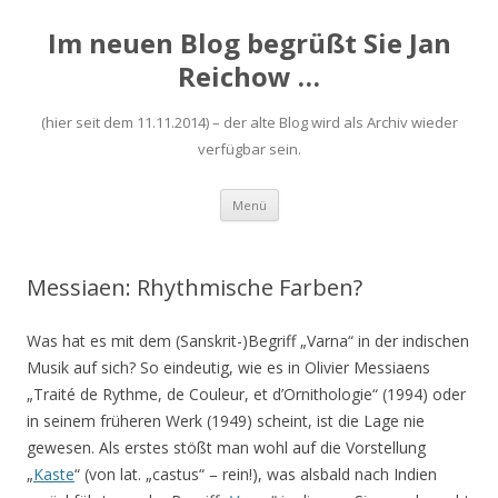
Im neuen Blog begrüßt Sie Jan
Reichow …
(hier seit dem 11.11.2014) – der alte Blog wird als Archiv wieder
verfügbar sein.
Zum
Menü
Inhalt
springen
Messiaen: Rhythmische Farben?
Was hat es mit dem (Sanskrit-)Begriff „Varna“ in der indischen
Musik auf sich? So eindeutig, wie es in Olivier Messiaens
„Traité de Rythme, de Couleur, et d’Ornithologie“ (1994) oder
in seinem früheren Werk (1949) scheint, ist die Lage nie
gewesen. Als erstes stößt man wohl auf die Vorstellung
„
Kaste
“ (von lat. „castus“ – rein!), was alsbald nach Indien