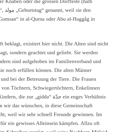
er Knaben oder die grossen Dorffeste (halb
“,
مولد
„
Geburtstag“ genannt, weil sie den
-Gomsan“ in al-Qurna oder Abu al-Haggâg in
ft beklagt, existiert hier nicht. Die Alten sind nicht
sagt, sondern geachtet und geliebt. Sie werden
ondern sind aufgehoben im Familienverband und
sie noch erfüllen können. Die alten Männer
 und bei der Betreuung der Tiere. Die Frauen
 von Töchtern, Schwiegertöchtern, Enkelinnen
Kindern, die zur „gidda“
جدّة
ein enges Verhältnis
n wir das wünschen, in diese Gemeinschaft
t, weil wir sehr schnell Freunde gewinnen. Im
für ein gewisses Alleinsein kämpfen. Allzu oft