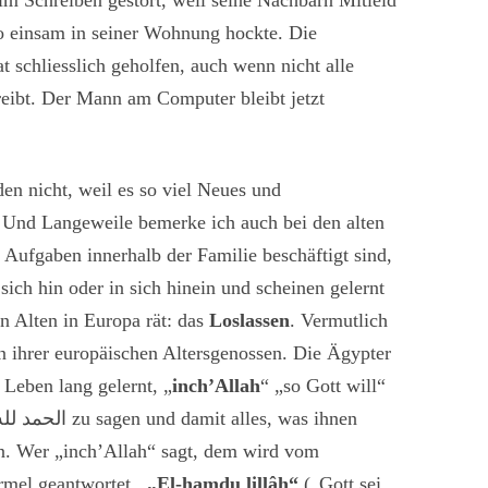
im Schreiben gestört, weil seine Nachbarn Mitleid
o einsam in seiner Wohnung hockte. Die
schliesslich geholfen, auch wenn nicht alle
reibt. Der Mann am Computer bleibt jetzt
en nicht, weil es so viel Neues und
 Und Langeweile bemerke ich auch bei den alten
 Aufgaben innerhalb der Familie beschäftigt sind,
 sich hin oder in sich hinein und scheinen gelernt
n Alten in Europa rät: das
Loslassen
. Vermutlich
hen ihrer europäischen Altersgenossen. Die Ägypter
 Leben lang gelernt, „
inch’Allah
“
„so Gott will“
الحمد لله
zu sagen und damit alles, was ihnen
en. Wer „inch’Allah“ sagt, dem wird vom
rmel geantwortet..
„El-hamdu lillâh“
(„Gott sei