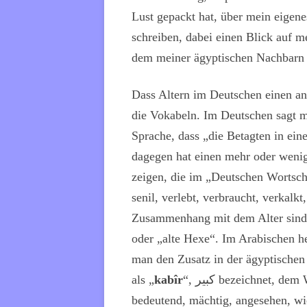
Lust gepackt hat, über mein eigen
schreiben, dabei einen Blick auf m
dem meiner ägyptischen Nachbarn 
Dass Altern im Deutschen einen and
die Vokabeln. Im Deutschen sagt ma
Sprache, dass „die Betagten in ein
dagegen hat einen mehr oder weni
zeigen, die im „Deutschen Wortscha
senil, verlebt, verbraucht, verkalk
Zusammenhang mit dem Alter sind „a
oder „alte Hexe“. Im Arabischen hei
man den Zusatz in der ägyptische
als „
kabîr
“,
كبير
bezeichnet, dem 
bedeutend, mächtig, angesehen, wic