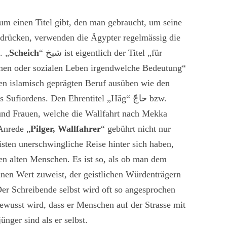
m einen Titel gibt, den man gebraucht, um seine
drücken, verwenden die Ägypter regelmässig die
. „
Scheich
“
شيخ
ist
eigentlich der Titel „für
ichen oder sozialen Leben irgendwelche Bedeutung“
nen islamisch geprägten Beruf ausüben wie den
es Sufiordens. Den Ehrentitel „Hâg“
حاجّ
bzw.
nd Frauen, welche die Wallfahrt nach Mekka
Anrede „
Pilger, Wallfahrer
“ gebührt nicht nur
isten unerschwingliche Reise hinter sich haben,
len alten Menschen. Es ist so, als ob man dem
inen Wert zuweist, der geistlichen Würdenträgern
er Schreibende selbst wird oft so angesprochen
ewusst wird, dass er Menschen auf der Strasse mit
ünger sind als er selbst.