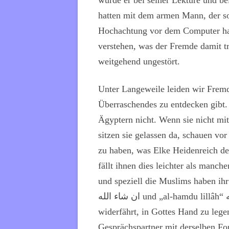
wurde er bei seiner Lektüre und be
hatten mit dem armen Mann, der s
Hochachtung vor dem Computer hat 
verstehen, was der Fremde damit t
weitgehend ungestört.
Unter Langeweile leiden wir Fremd
Überraschendes zu entdecken gibt.
Ägyptern nicht. Wenn sie nicht mit
sitzen sie gelassen da, schauen vor
zu haben, was Elke Heidenreich de
fällt ihnen dies leichter als manc
und speziell die Muslims haben ihr
ان شاء الله
und „al-hamdu lillâh“
widerfährt, in Gottes Hand zu leg
Gesprächspartner mit derselben Fo