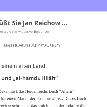
üßt Sie Jan Reichow …
ird als Archiv wieder verfügbar sein.
Zum
Inhalt
REALE BERÜHRUNG UND VIRTUAL REALITY
springen
n einem alten Land
“ und „el-hamdu lillâh“
Bekannte Elke Heidenreichs Buch “Altern”
für einen Mann, der 85 Jahre alt ist. Dieses
Buch
frech geschrieben, dass mich nach der Lektüre die