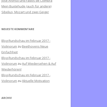
José Afonso und Fados de Coimbra
c
Mein Buxtehude (auch für andere)
h
Sibelius, Mozart und zwei Geiger
:
NEUESTE KOMMENTARE
Blog-Rundschau im Februar 2017 -
Violinorum
zu
Beethovens Neue
Einfachheit
Blog-Rundschau im Februar 2017 -
Violinorum
zu
Auf Wiedersehen & Auf
Wiederhören!
Blog-Rundschau im Februar 2017 -
Violinorum
zu
Aktuelle Motivation
ARCHIV