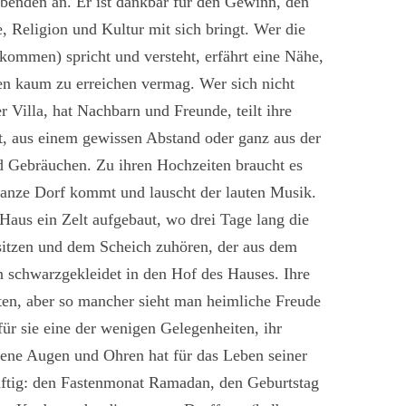
ibenden an. Er ist dankbar für den Gewinn, den
, Religion und Kultur
mit sich bringt. Wer die
kommen) spricht und versteht, erfährt eine Nähe,
n kaum zu erreichen vermag. Wer sich nicht
r Villa, hat Nachbarn und Freunde, teilt ihre
 aus einem gewissen Abstand oder ganz aus der
nd Gebräuchen.
Zu ihren Hochzeiten braucht es
ganze Dorf kommt und lauscht der lauten Musik.
Haus ein Zelt aufgebaut, wo drei Tage lang die
itzen und dem Scheich zuhören, der aus dem
n schwarzgekleidet in den Hof des Hauses. Ihre
en, aber so mancher sieht man heimliche Freude
für sie eine der wenigen Gelegenheiten, ihr
fene Augen und Ohren hat für das Leben seiner
häftig: den Fastenmonat Ramadan, den Geburtstag