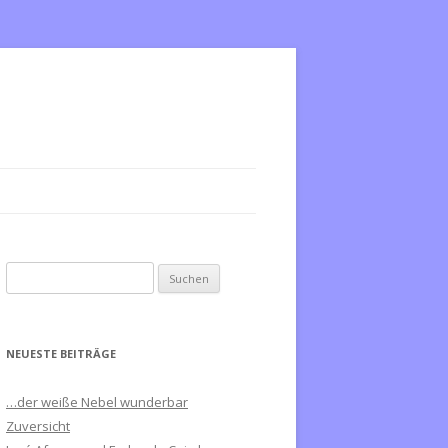
S
u
c
h
NEUESTE BEITRÄGE
e
n
…der weiße Nebel wunderbar
n
Zuversicht
a