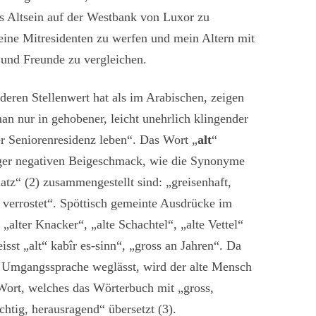
es Altsein auf der Westbank von Luxor zu
eine Mitresidenten zu werfen und mein Altern mit
und Freunde zu vergleichen.
eren Stellenwert hat als im Arabischen, zeigen
n nur in gehobener, leicht unehrlich klingender
er Seniorenresidenz leben“. Das Wort „
alt
“
ger negativen Beigeschmack, wie die Synonyme
tz“ (2) zusammengestellt sind: „greisenhaft,
t, verrostet“. Spöttisch gemeinte Ausdrücke im
lter Knacker“, „alte Schachtel“, „alte Vettel“
sst „alt“ kabîr es-sinn“, „gross an Jahren“. Da
n Umgangssprache weglässt, wird der alte Mensch
Wort, welches das Wörterbuch mit „gross,
htig, herausragend“ übersetzt (3).