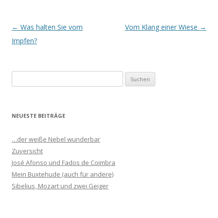
Beitrags-
←
Was halten Sie vom
Vom Klang einer Wiese
→
Navigation
Impfen?
S
u
c
h
NEUESTE BEITRÄGE
e
n
…der weiße Nebel wunderbar
n
Zuversicht
a
José Afonso und Fados de Coimbra
c
Mein Buxtehude (auch für andere)
h
Sibelius, Mozart und zwei Geiger
: