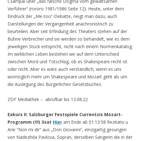
Csampai über „das falsche Dogma vom gewaltsamen
Verführer“ (rororo 1981/1986 Seite 12). Heute, unter dem
Eindruck der „Me-too“-Debatte, neigt man dazu, auch
Darstellungen der Vergangenheit anachronistisch zu
beurteilen. Aber seit Erfindung des Theaters stehen auf der
Bühne Verbrecher und sie werden so behandelt, wie es dem
jeweiligen Stück entspricht, nicht nach einem Normenkatalog.
Im wirklichen Leben bestehen wir auf dem Unterschied
zwischen Mord und Totschlag, ob es Shakespeare recht ist
oder nicht. Aber es wäre auch verständlich, wenn es uns
womöglich mehr um Shakespeare und Mozart geht als um
die Auslegung des Bürgerlichen Gesetzbuches.
ZDF Mediathek – abrufbar bis 13.08.22
Exkurs II: Salzburger Festspiele Currentzis Mozart-
Programm (!!!) 3sat
Hier
am Ende ab 01:13:58 Rezitativ u
Arie “Non mi dir“ aus „Don Giovanni“, einzigartig gesungen
von Nadezhda Pavlova, Sopran, derselben Sängerin die in der