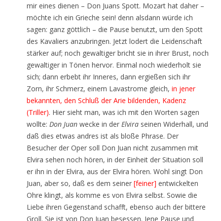
mir eines dienen – Don Juans Spott. Mozart hat daher –
möchte ich ein Grieche sein! denn alsdann würde ich
sagen: ganz göttlich – die Pause benutzt, um den Spott
des Kavaliers anzubringen. Jetzt lodert die Leidenschaft
stärker auf; noch gewaltiger bricht sie in ihrer Brust, noch
gewaltiger in Tönen hervor. Einmal noch wiederholt sie
sich; dann erbebt ihr Inneres, dann ergießen sich ihr
Zorn, ihr Schmerz, einem Lavastrome gleich,
in jener
bekannten, den Schluß der Arie bildenden, Kadenz
(Triller)
. Hier sieht man, was ich mit den Worten sagen
wollte:
Don Juan
wecke in der
Elvira
seinen Widerhall, und
daß dies etwas andres ist als bloße Phrase. Der
Besucher der Oper soll Don Juan nicht zusammen mit
Elvira sehen noch hören, in der Einheit der Situation soll
er ihn in der Elvira, aus der Elvira hören. Wohl singt Don
Juan, aber so, daß es dem seiner
[feiner]
entwickelten
Ohre klingt, als komme es von Elvira selbst. Sowie die
Liebe ihren Gegenstand schafft, ebenso auch der bittere
Groll. Sie ist von Don Juan besessen. Jene Pause und