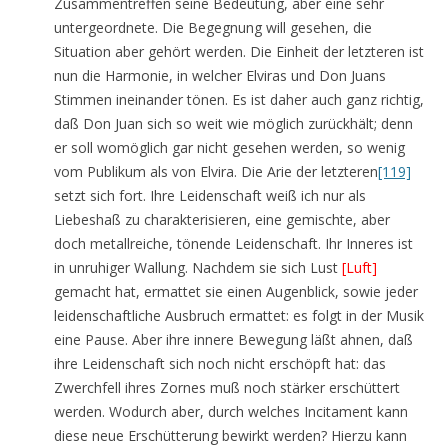
Zusammentreffen seine Bedeutung, aber eine sehr
untergeordnete. Die Begegnung will gesehen, die
Situation aber gehört werden. Die Einheit der letzteren ist
nun die Harmonie, in welcher Elviras und Don Juans
Stimmen ineinander tönen. Es ist daher auch ganz richtig,
daß Don Juan sich so weit wie möglich zurückhält; denn
er soll womöglich gar nicht gesehen werden, so wenig
vom Publikum als von Elvira. Die Arie der letzteren
[119]
setzt sich fort. Ihre Leidenschaft weiß ich nur als
Liebeshaß zu charakterisieren, eine gemischte, aber
doch metallreiche, tönende Leidenschaft. Ihr Inneres ist
in unruhiger Wallung. Nachdem sie sich Lust
[Luft]
gemacht hat, ermattet sie einen Augenblick, sowie jeder
leidenschaftliche Ausbruch ermattet: es folgt in der Musik
eine Pause. Aber ihre innere Bewegung läßt ahnen, daß
ihre Leidenschaft sich noch nicht erschöpft hat: das
Zwerchfell ihres Zornes muß noch stärker erschüttert
werden. Wodurch aber, durch welches Incitament kann
diese neue Erschütterung bewirkt werden? Hierzu kann