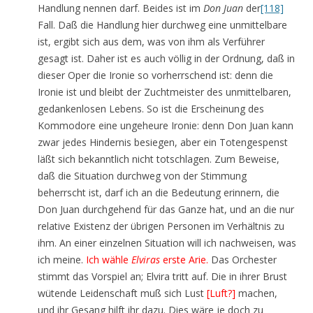
Handlung nennen darf. Beides ist im
Don Juan
der
[118]
Fall. Daß die Handlung hier durchweg eine unmittelbare
ist, ergibt sich aus dem, was von ihm als Verführer
gesagt ist. Daher ist es auch völlig in der Ordnung, daß in
dieser Oper die Ironie so vorherrschend ist: denn die
Ironie ist und bleibt der Zuchtmeister des unmittelbaren,
gedankenlosen Lebens. So ist die Erscheinung des
Kommodore eine ungeheure Ironie: denn Don Juan kann
zwar jedes Hindernis besiegen, aber ein Totengespenst
läßt sich bekanntlich nicht totschlagen. Zum Beweise,
daß die Situation durchweg von der Stimmung
beherrscht ist, darf ich an die Bedeutung erinnern, die
Don Juan durchgehend für das Ganze hat, und an die nur
relative Existenz der übrigen Personen im Verhältnis zu
ihm. An einer einzelnen Situation will ich nachweisen, was
ich meine.
Ich wähle
Elviras
erste Arie.
Das Orchester
stimmt das Vorspiel an; Elvira tritt auf. Die in ihrer Brust
wütende Leidenschaft muß sich Lust
[Luft?]
machen,
und ihr Gesang hilft ihr dazu. Dies wäre je doch zu