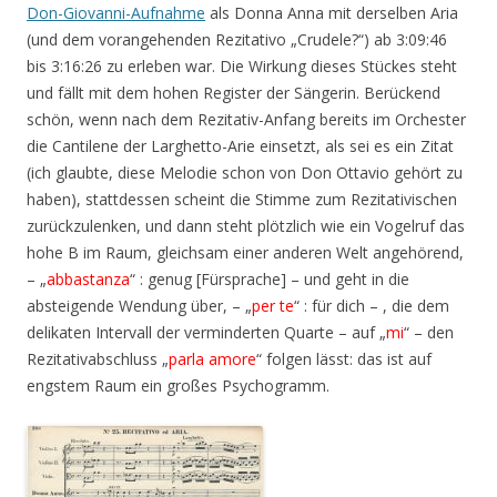
Don-Giovanni-Aufnahme
als Donna Anna mit derselben Aria
(und dem vorangehenden Rezitativo „Crudele?“) ab 3:09:46
bis 3:16:26 zu erleben war. Die Wirkung dieses Stückes steht
und fällt mit dem hohen Register der Sängerin. Berückend
schön, wenn nach dem Rezitativ-Anfang bereits im Orchester
die Cantilene der Larghetto-Arie einsetzt, als sei es ein Zitat
(ich glaubte, diese Melodie schon von Don Ottavio gehört zu
haben), stattdessen scheint die Stimme zum Rezitativischen
zurückzulenken, und dann steht plötzlich wie ein Vogelruf das
hohe B im Raum, gleichsam einer anderen Welt angehörend,
– „
abbastanza
“ : genug [Fürsprache] – und geht in die
absteigende Wendung über, – „
per te
“ : für dich – , die dem
delikaten Intervall der verminderten Quarte – auf „
mi
“ – den
Rezitativabschluss „
parla amore
“ folgen lässt: das ist auf
engstem Raum ein großes Psychogramm.