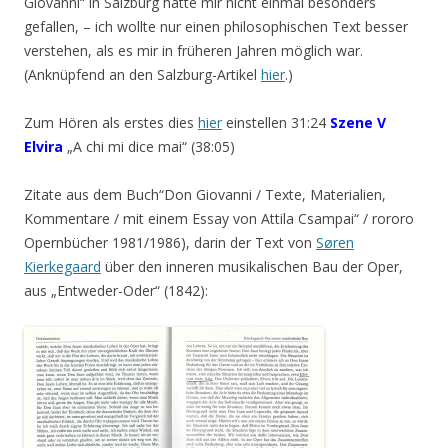
Giovanni“ in Salzburg hatte mir nicht einmal besonders
gefallen, – ich wollte nur einen philosophischen Text besser
verstehen, als es mir in früheren Jahren möglich war.
(Anknüpfend an den Salzburg-Artikel
hier
.)
Zum Hören als erstes dies
hier
einstellen 31:24
Szene V
Elvira
„A chi mi dice mai“ (38:05)
Zitate aus dem Buch“Don Giovanni / Texte, Materialien,
Kommentare / mit einem Essay von Attila Csampai“ / rororo
Opernbücher 1981/1986), darin der Text von
Søren
Kierkegaard
über den inneren musikalischen Bau der Oper,
aus „Entweder-Oder“ (1842):