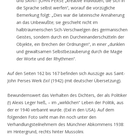
und SAINT-JOHN PERSE „kreative Individuen, die sich in
die Sprache selbst werfen“, worauf die vorzügliche
Bemerkung folgt: „Dies war die lateinische Annäherung
an das Unbewußte; sie geschieht nicht im
halbträumerischen Sich-Verschwelgen des germanischen
Geistes, sondern durch ein Durcheinanderschütteln der
Objekte, ein Brechen der Ordnungen“, in einer „dunklen
und gewaltsamen Selbstbezauberung durch die Magie
der Worte und der Rhythmen“.
Auf den Seiten 162 bis 167 befinden sich Auszüge aus Saint-
John Perses Werk
Exil
(1942) (mit deutscher Übersetzung).
Bewundernswert das Verhalten des Dichters, der als Politiker
(!) Alexis Leger hieß, – im „wirklichen“ Leben der Politik, aus
der er 1940 verbannt wurde. (Exil in den USA). Auf dem
folgenden Foto sieht man ihn noch unter den
Verhandlungsteilnehmern des Münchner Abkommens 1938:
im Hintergrund, rechts hinter Mussolini.