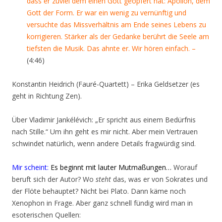
dass er zuviel dem einen Gott geopfert hat: Apollon, dem
Gott der Form. Er war ein wenig zu vernünftig und
versuchte das Missverhältnis am Ende seines Lebens zu
korrigieren. Stärker als der Gedanke berührt die Seele am
tiefsten die Musik. Das ahnte er. Wir hören einfach. –
(4:46)
Konstantin Heidrich (Fauré-Quartett) – Erika Geldsetzer (es
geht in Richtung Zen).
Über Vladimir Jankélévich: „Er spricht aus einem Bedürfnis
nach Stille.“ Um ihn geht es mir nicht. Aber mein Vertrauen
schwindet natürlich, wenn andere Details fragwürdig sind.
Mir scheint:
Es beginnt mit lauter Mutmaßungen…
Worauf
beruft sich der Autor? Wo
steht
das, was er von Sokrates und
der Flöte behauptet? Nicht bei Plato. Dann käme noch
Xenophon in Frage. Aber ganz schnell fündig wird man in
esoterischen Quellen: