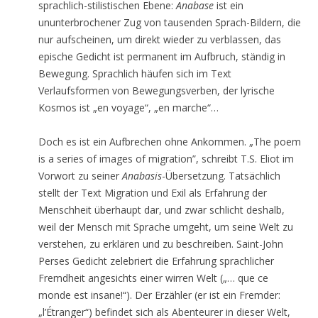
sprachlich-stilistischen Ebene:
Anabase
ist ein
ununterbrochener Zug von tausenden Sprach-Bildern, die
nur aufscheinen, um direkt wieder zu verblassen, das
epische Gedicht ist permanent im Aufbruch, ständig in
Bewegung. Sprachlich häufen sich im Text
Verlaufsformen von Bewegungsverben, der lyrische
Kosmos ist „en voyage“, „en marche“…
Doch es ist ein Aufbrechen ohne Ankommen. „The poem
is a series of images of migration”, schreibt T.S. Eliot im
Vorwort zu seiner
Anabasis
-Übersetzung. Tatsächlich
stellt der Text Migration und Exil als Erfahrung der
Menschheit überhaupt dar, und zwar schlicht deshalb,
weil der Mensch mit Sprache umgeht, um seine Welt zu
verstehen, zu erklären und zu beschreiben. Saint-John
Perses Gedicht zelebriert die Erfahrung sprachlicher
Fremdheit angesichts einer wirren Welt („… que ce
monde est insane!“). Der Erzähler (er ist ein Fremder:
„l’Étranger“) befindet sich als Abenteurer in dieser Welt,