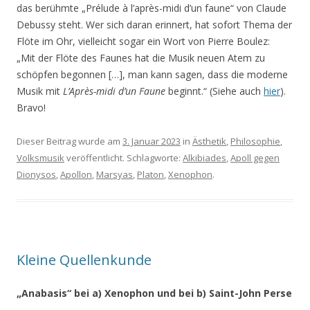
das berühmte „Prélude à l’après-midi d’un faune“ von Claude
Debussy steht. Wer sich daran erinnert, hat sofort Thema der
Flöte im Ohr, vielleicht sogar ein Wort von Pierre Boulez:
„Mit der Flöte des Faunes hat die Musik neuen Atem zu
schöpfen begonnen […], man kann sagen, dass die moderne
Musik mit
L’Après-midi d’un Faune
beginnt.“ (Siehe auch
hier
).
Bravo!
Dieser Beitrag wurde am
3. Januar 2023
in
Ästhetik
,
Philosophie
,
Volksmusik
veröffentlicht. Schlagworte:
Alkibiades
,
Apoll gegen
Dionysos
,
Apollon
,
Marsyas
,
Platon
,
Xenophon
.
Kleine Quellenkunde
„Anabasis“ bei a) Xenophon und bei b) Saint-John Perse