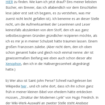
HIER
zu finden. Wie kam ich jetzt drauf? Eins meiner liebsten
Bücher, ein Brevier, das ich allabendlich vor dem Einschlafen
lese (aber erst seit ich begann, es zu verstehen, was mir
zuerst nicht leicht gefallen ist). Ich benenne es an dieser Stelle
nicht, um die Aufmerksamkeit der Leserinnen und Leser
keinesfalls abzulenken von
dem
Stoff, den ich aus ganz
selbstbezogenen Gründen gründlicher rezipieren möchte, als
ich es mir je in meiner Schulzeit hätte träumen lassen. Einem
großen Franzosen zuliebe. (Aber nicht dem, den ich oben
schon genannt habe und gleich noch einmal nenne:
der
ist
gewissermaßen Beifang wie eben auch schon dieser alte
Xenophon
, den ich in die Halbvergessenheit abgedrängt
hatte.)
b) Wer also ist Saint-John Perse? Schnell nachgelesen bei
Wikipedia
hier
, und ich sehe dort, dass ich ihn schon ganz
früh in meiner kleinen Bibel von ehedem hätte entdecken
müssen, „Struktur der Modernen Lyrik“ von Hugo Friedrich. In
der Wiki-Werk-Auswahl an zweiter Stelle steht
Anabase