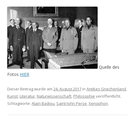
Quelle des
Fotos
HIER
Dieser Beitrag wurde am
24. August 2017
in
Antikes Griechenland
,
Kunst
,
Literatur
,
Naturwissenschaft
,
Philosophie
veröffentlicht.
Schlagworte:
Alain Badiou
,
Saint-John Perse
,
Xenophon
.