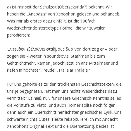
a) ist mir seit der Schulzeit (Obersekunda?) bekannt. Wir
haben die „Anabasis“ von Xenophon gelesen und behandelt.
Was mir als erstes dazu einfällt, ist die 100fach
wiederkehrende stereotype Formel, die wir zuweilen
parodierten:
Ἐντεῦϑεν ἐξελαύνει σταϑμοὺς δύο
Von dort zog er – oder
zogen sie – weiter in soundsoviel Stathmen bis zum
Gehtnichtmehr, kamen jedoch letztlich ans Mittelmeer und
riefen in höchster Freude: „Trallala! Trallala!“
Für uns gehörte es zu den trockensten Geschichtstexten, die
uns je begegneten. Hat man uns nichts Wesentliches dazu
vermittelt? Es hieß nur, für unsere Griechisch-Kenntnis sei es
die Vorstufe zu Plato, und auch Homer sollte noch folgen,
dann auch ein Querschnitt herrlichster griechischer Lyrik. Uns
schwante nichts Gutes. Heute rekapituliere ich mit Andacht
Xenophons Original-Text und die Übersetzung, beides ist