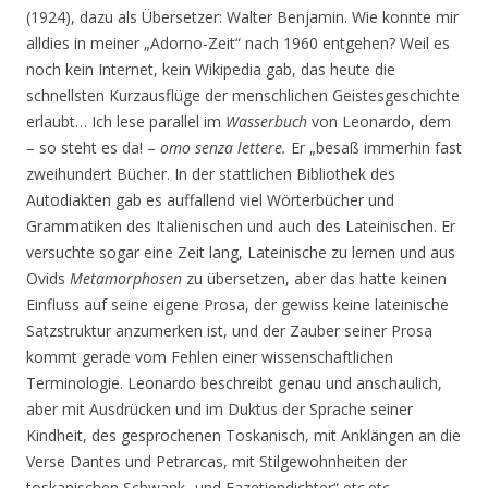
(1924), dazu als Übersetzer: Walter Benjamin. Wie konnte mir
alldies in meiner „Adorno-Zeit“ nach 1960 entgehen? Weil es
noch kein Internet, kein Wikipedia gab, das heute die
schnellsten Kurzausflüge der menschlichen Geistesgeschichte
erlaubt… Ich lese parallel im
Wasserbuch
von Leonardo, dem
– so steht es da! –
omo senza lettere.
Er „besaß immerhin fast
zweihundert Bücher. In der stattlichen Bibliothek des
Autodiakten gab es auffallend viel Wörterbücher und
Grammatiken des Italienischen und auch des Lateinischen. Er
versuchte sogar eine Zeit lang, Lateinische zu lernen und aus
Ovids
Metamorphosen
zu übersetzen, aber das hatte keinen
Einfluss auf seine eigene Prosa, der gewiss keine lateinische
Satzstruktur anzumerken ist, und der Zauber seiner Prosa
kommt gerade vom Fehlen einer wissenschaftlichen
Terminologie. Leonardo beschreibt genau und anschaulich,
aber mit Ausdrücken und im Duktus der Sprache seiner
Kindheit, des gesprochenen Toskanisch, mit Anklängen an die
Verse Dantes und Petrarcas, mit Stilgewohnheiten der
toskanischen Schwank- und Fazetiendichter“ etc.etc.