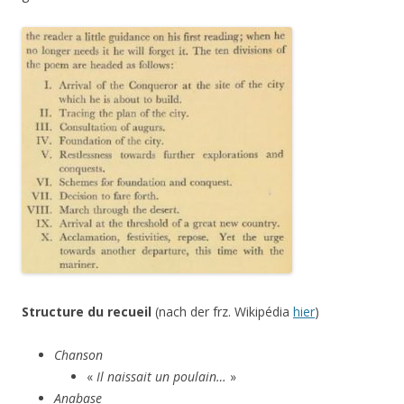
Structure du recueil
(nach der frz. Wikipédia
hier
)
Chanson
«
Il naissait un poulain…
»
Anabase