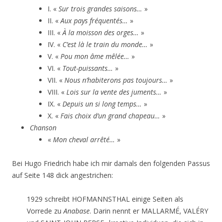
I. «
Sur trois grandes saisons…
»
II. «
Aux pays fréquentés…
»
III. «
À la moisson des orges…
»
IV. «
C’est là le train du monde…
»
V. «
Pou mon âme mêlée…
»
VI. «
Tout-puissants…
»
VII. «
Nous n’habiterons pas toujours…
»
VIII. «
Lois sur la vente des juments…
»
IX. «
Depuis un si long temps…
»
X. «
Fais choix d’un grand chapeau…
»
Chanson
«
Mon cheval arrêté…
»
Bei Hugo Friedrich habe ich mir damals den folgenden Passus
auf Seite 148 dick angestrichen:
1929 schreibt HOFMANNSTHAL einige Seiten als
Vorrede zu
Anabase
. Darin nennt er MALLARMÉ, VALÉRY