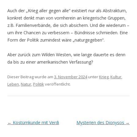
Auch der „Krieg aller gegen alle“ existiert nur als Abstraktum,
konkret denkt man von vornherein an kriegerische Gruppen,
z.B. Familienverbände, die sich absichern. Und die wiederum –
um ihre Chancen zu verbessern – Bündnisse schmieden. Eine
Form der Politik zumindest wäre „naturgegeben“.
Aber zurück zum Wilden Westen, wie lange dauerte es denn
da bis zu einer amerikanischen Verfassung?
Dieser Beitrag wurde am
3. November 2024
unter
Krieg
,
Kultur
,
Leben
,
Natur
,
Politik
veröffentlicht.
Beitrags-
←
Kostümkunde mit Verdi
Mysterien des Dionysos
→
Navigation