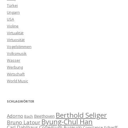
Türkei
Ungarn
USA
Violine
Virtualität
Virtuosität
Vogelstimmen
Volksmusik
Wasser
Werbung
Wirtschaft
World Music
SCHLAGWÖRTER
Berthold Seliger
Adorno
Beethoven
Bach
Byung-Chul Han
Bruno Latour
Carl Dahlhaus
Collegium Aureum
Constance Scharff