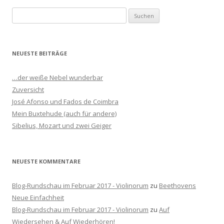
S
u
c
h
NEUESTE BEITRÄGE
e
n
…der weiße Nebel wunderbar
n
Zuversicht
a
José Afonso und Fados de Coimbra
c
Mein Buxtehude (auch für andere)
h
Sibelius, Mozart und zwei Geiger
:
NEUESTE KOMMENTARE
Blog-Rundschau im Februar 2017 - Violinorum
zu
Beethovens
Neue Einfachheit
Blog-Rundschau im Februar 2017 - Violinorum
zu
Auf
Wiedersehen & Auf Wiederhören!