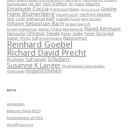
Dirk Steffens
Dr Hans Mauritz
Demokratie
DIE ZEIT
Emanuele Coccia
Goethe
Franzjosef Maier
Glenn Gould
Hans Blumenberg
Herfried Münkler
Harald Lesch
Igor Levit
Immanuel Kant
Isabelle Faust
Jens Jessen
Johann Sebastian Bach
Jürgen Giersch
Navid Kermani
Jürgen Habermas
Martin Tchiba
Monteverdi
Ohligser Heide
Nietzsche
Peter Gülke
Peter Sloterdijk
Rassismus
Rainer Prüss
Ralf Konersmann
Reinhard Goebel
Richard David Precht
Schubert
Rüdiger Safranski
Susanne K Langer
Thrasybulos Georgiades
Vogelstimmen
Violinspiel
META
Anmelden
Beitrags-Feed (
RSS
)
Kommentare als
RSS
WordPress.org