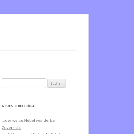
S
u
c
h
NEUESTE BEITRÄGE
e
n
…der weiße Nebel wunderbar
n
Zuversicht
a