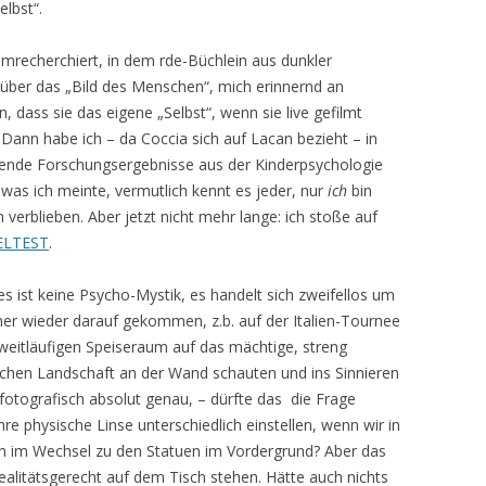
elbst“.
mrecherchiert, in dem rde-Büchlein aus dunkler
über das „Bild des Menschen“, mich erinnernd an
n, dass sie das eigene „Selbst“, wenn sie live gefilmt
Dann habe ich – da Coccia sich auf Lacan bezieht – in
hende Forschungsergebnisse aus der Kinderpsychologie
 was ich meinte, vermutlich kennt es jeder, nur
ich
bin
verblieben. Aber jetzt nicht mehr lange: ich stoße auf
ELTEST
.
es ist keine Psycho-Mystik, es handelt sich zweifellos um
mmer wieder darauf gekommen, z.b. auf der Italien-Tournee
 weitläufigen Speiseraum auf das mächtige, streng
schen Landschaft an der Wand schauten und ins Sinnieren
otografisch absolut genau, – dürfte das die Frage
re physische Linse unterschiedlich einstellen, wenn wir in
ten im Wechsel zu den Statuen im Vordergrund? Aber das
realitätsgerecht auf dem Tisch stehen. Hätte auch nichts