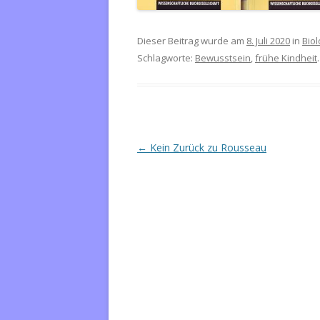
Dieser Beitrag wurde am
8. Juli 2020
in
Biol
Schlagworte:
Bewusstsein
,
frühe Kindheit
.
Beitrags-
←
Kein Zurück zu Rousseau
Navigation