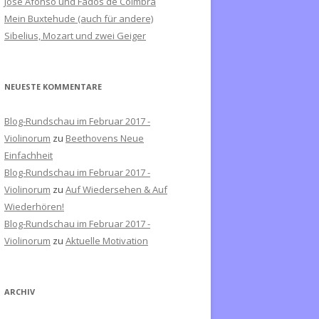
José Afonso und Fados de Coimbra
c
Mein Buxtehude (auch für andere)
h
Sibelius, Mozart und zwei Geiger
:
NEUESTE KOMMENTARE
Blog-Rundschau im Februar 2017 -
Violinorum
zu
Beethovens Neue
Einfachheit
Blog-Rundschau im Februar 2017 -
Violinorum
zu
Auf Wiedersehen & Auf
Wiederhören!
Blog-Rundschau im Februar 2017 -
Violinorum
zu
Aktuelle Motivation
ARCHIV