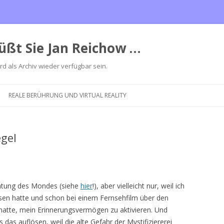
üßt Sie Jan Reichow …
ird als Archiv wieder verfügbar sein.
Zum
Inhalt
REALE BERÜHRUNG UND VIRTUAL REALITY
springen
egel
achtung des Mondes (siehe
hier
!), aber vielleicht nur, weil ich
en hatte und schon bei einem Fernsehfilm über den
 hatte, mein Erinnerungsvermögen zu aktivieren. Und
 das auflösen, weil die alte Gefahr der Mystifiziererei