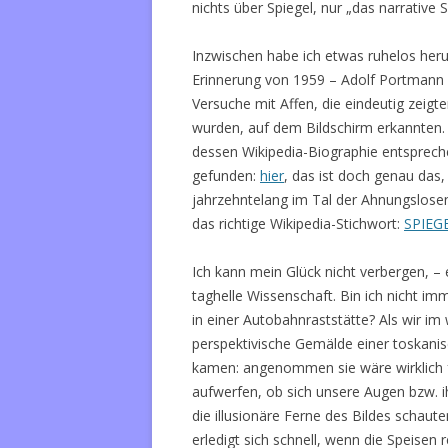
nichts über Spiegel, nur „das narrative S
Inzwischen habe ich etwas ruhelos heru
Erinnerung von 1959 – Adolf Portmann 
Versuche mit Affen, die eindeutig zeigte
wurden, auf dem Bildschirm erkannten. 
dessen Wikipedia-Biographie entsprec
gefunden:
hier
, das ist doch genau das,
jahrzehntelang im Tal der Ahnungslosen 
das richtige Wikipedia-Stichwort:
SPIEG
Ich kann mein Glück nicht verbergen, – 
taghelle Wissenschaft. Bin ich nicht i
in einer Autobahnraststätte? Als wir im
perspektivische Gemälde einer toskani
kamen: angenommen sie wäre wirklich f
aufwerfen, ob sich unsere Augen bzw. ih
die illusionäre Ferne des Bildes schau
erledigt sich schnell, wenn die Speisen 