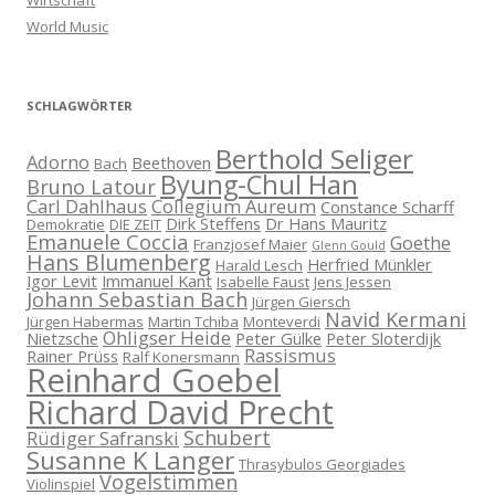
Wirtschaft
World Music
SCHLAGWÖRTER
Berthold Seliger
Adorno
Beethoven
Bach
Byung-Chul Han
Bruno Latour
Carl Dahlhaus
Collegium Aureum
Constance Scharff
Dirk Steffens
Dr Hans Mauritz
Demokratie
DIE ZEIT
Emanuele Coccia
Goethe
Franzjosef Maier
Glenn Gould
Hans Blumenberg
Herfried Münkler
Harald Lesch
Igor Levit
Immanuel Kant
Isabelle Faust
Jens Jessen
Johann Sebastian Bach
Jürgen Giersch
Navid Kermani
Jürgen Habermas
Martin Tchiba
Monteverdi
Ohligser Heide
Nietzsche
Peter Gülke
Peter Sloterdijk
Rassismus
Rainer Prüss
Ralf Konersmann
Reinhard Goebel
Richard David Precht
Schubert
Rüdiger Safranski
Susanne K Langer
Thrasybulos Georgiades
Vogelstimmen
Violinspiel