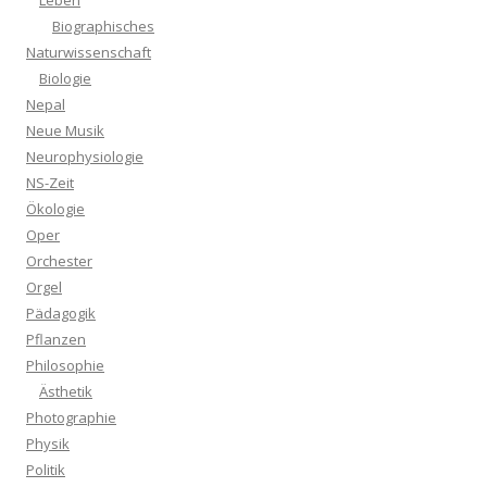
Leben
Biographisches
Naturwissenschaft
Biologie
Nepal
Neue Musik
Neurophysiologie
NS-Zeit
Ökologie
Oper
Orchester
Orgel
Pädagogik
Pflanzen
Philosophie
Ästhetik
Photographie
Physik
Politik