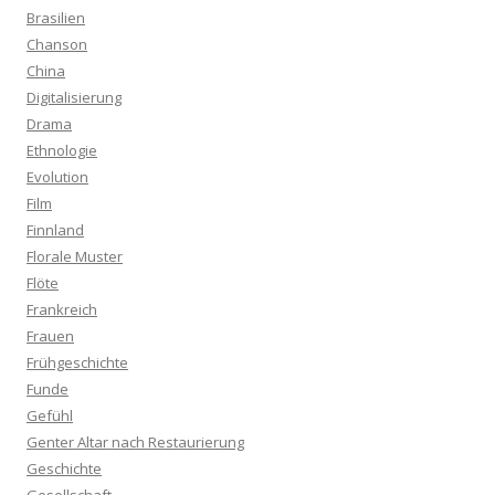
Brasilien
Chanson
China
Digitalisierung
Drama
Ethnologie
Evolution
Film
Finnland
Florale Muster
Flöte
Frankreich
Frauen
Frühgeschichte
Funde
Gefühl
Genter Altar nach Restaurierung
Geschichte