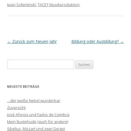
Iwan Sollertinski
,
TACET Musikproduktion
.
Beitrags-
←
Zurück zum Neuen Jahr
Bildung oder Ausbildung?
→
Navigation
S
u
c
h
NEUESTE BEITRÄGE
e
n
…der weiße Nebel wunderbar
n
Zuversicht
a
José Afonso und Fados de Coimbra
c
Mein Buxtehude (auch für andere)
h
Sibelius, Mozart und zwei Geiger