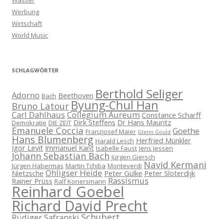
Wasser
Werbung
Wirtschaft
World Music
SCHLAGWÖRTER
Berthold Seliger
Adorno
Beethoven
Bach
Byung-Chul Han
Bruno Latour
Carl Dahlhaus
Collegium Aureum
Constance Scharff
Dirk Steffens
Dr Hans Mauritz
Demokratie
DIE ZEIT
Emanuele Coccia
Goethe
Franzjosef Maier
Glenn Gould
Hans Blumenberg
Herfried Münkler
Harald Lesch
Igor Levit
Immanuel Kant
Isabelle Faust
Jens Jessen
Johann Sebastian Bach
Jürgen Giersch
Navid Kermani
Jürgen Habermas
Martin Tchiba
Monteverdi
Ohligser Heide
Nietzsche
Peter Gülke
Peter Sloterdijk
Rassismus
Rainer Prüss
Ralf Konersmann
Reinhard Goebel
Richard David Precht
Schubert
Rüdiger Safranski