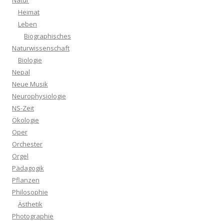
Natur
Heimat
Leben
Biographisches
Naturwissenschaft
Biologie
Nepal
Neue Musik
Neurophysiologie
NS-Zeit
Ökologie
Oper
Orchester
Orgel
Pädagogik
Pflanzen
Philosophie
Ästhetik
Photographie