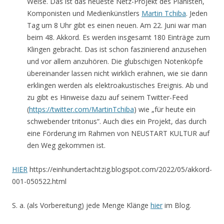
Weise. Das ist das neueste Netz-Projekt des Pianisten,
Komponisten und Medienkünstlers
Martin Tchiba
. Jeden
Tag um 8 Uhr gibt es einen neuen. Am 22. Juni war man
beim 48. Akkord. Es werden insgesamt 180 Einträge zum
Klingen gebracht. Das ist schon faszinierend anzusehen
und vor allem anzuhören. Die glubschigen Notenköpfe
übereinander lassen nicht wirklich erahnen, wie sie dann
erklingen werden als elektroakustisches Ereignis. Ab und
zu gibt es Hinweise dazu auf seinem Twitter-Feed
(
https://twitter.com/MartinTchiba
) wie „für heute ein
schwebender tritonus“. Auch dies ein Projekt, das durch
eine Förderung im Rahmen von
NEUSTART
KULTUR
auf
den Weg gekommen ist.
HIER
https://einhundertachtzig.blogspot.com/2022/05/akkord-
001-050522.html
S. a. (als Vorbereitung) jede Menge Klänge
hier
im Blog.