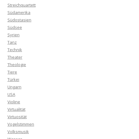
Streichquartett
Südamerika
Südostasien
Südsee
Syrien
Tanz
Technik
Theater
Theologie
Tiere
Türkei
Ungarn
USA
Violine
Virtualität
Virtuosität
Vogelstimmen
Volksmusik