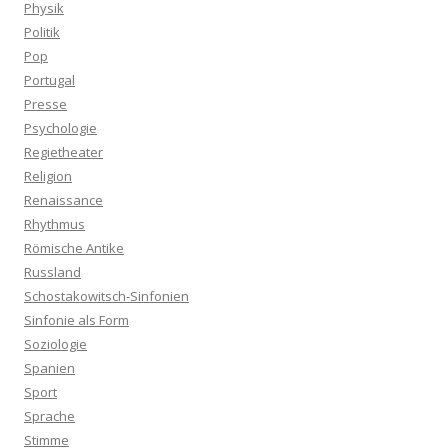
Physik
Politik
Pop
Portugal
Presse
Psychologie
Regietheater
Religion
Renaissance
Rhythmus
Römische Antike
Russland
Schostakowitsch-Sinfonien
Sinfonie als Form
Soziologie
Spanien
Sport
Sprache
Stimme