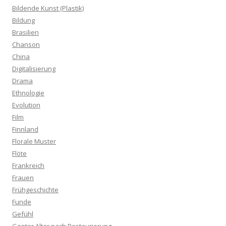
Bildende Kunst (Plastik)
Bildung
Brasilien
Chanson
China
Digitalisierung
Drama
Ethnologie
Evolution
Film
Finnland
Florale Muster
Flöte
Frankreich
Frauen
Frühgeschichte
Funde
Gefühl