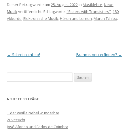
Dieser Beitrag wurde am
25. August 2022
in
Musiklehre
,
Neue
Musik
veröffentlicht. Schlagworte:
"Sisters with Transistors"
,
180
Akkorde
,
Elektronische Musik
,
Hören und Lernen
,
Martin Tchiba
.
Beitrags-
←
Schrei nicht so!
Brahms neu erfinden?
→
Navigation
S
u
c
h
NEUESTE BEITRÄGE
e
n
…der weiße Nebel wunderbar
n
Zuversicht
a
José Afonso und Fados de Coimbra