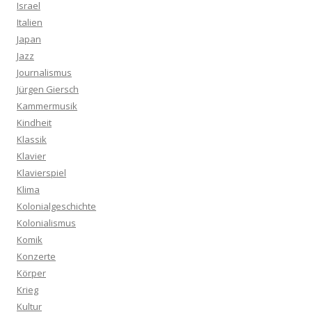
Israel
Italien
Japan
Jazz
Journalismus
Jürgen Giersch
Kammermusik
Kindheit
Klassik
Klavier
Klavierspiel
Klima
Kolonialgeschichte
Kolonialismus
Komik
Konzerte
Körper
Krieg
Kultur