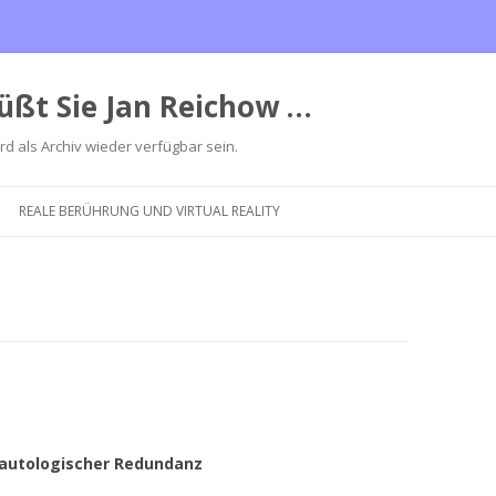
üßt Sie Jan Reichow …
ird als Archiv wieder verfügbar sein.
Zum
Inhalt
REALE BERÜHRUNG UND VIRTUAL REALITY
springen
autologischer Redundanz