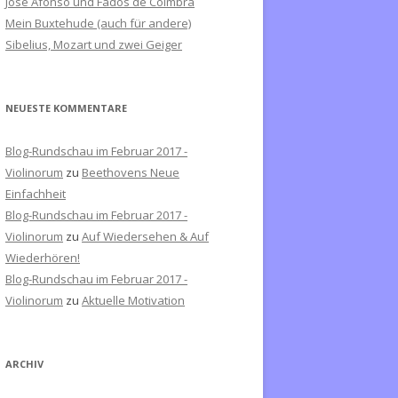
José Afonso und Fados de Coimbra
c
Mein Buxtehude (auch für andere)
h
Sibelius, Mozart und zwei Geiger
:
NEUESTE KOMMENTARE
Blog-Rundschau im Februar 2017 -
Violinorum
zu
Beethovens Neue
Einfachheit
Blog-Rundschau im Februar 2017 -
Violinorum
zu
Auf Wiedersehen & Auf
Wiederhören!
Blog-Rundschau im Februar 2017 -
Violinorum
zu
Aktuelle Motivation
ARCHIV