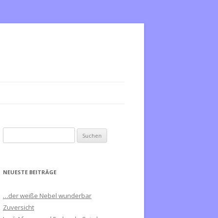
S
u
c
h
NEUESTE BEITRÄGE
e
n
…der weiße Nebel wunderbar
n
Zuversicht
a