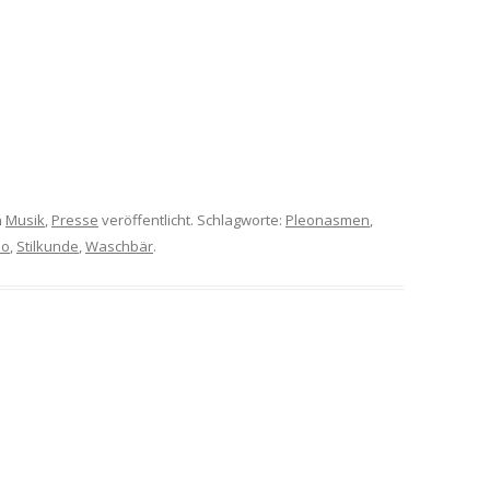
n
Musik
,
Presse
veröffentlicht. Schlagworte:
Pleonasmen
,
do
,
Stilkunde
,
Waschbär
.